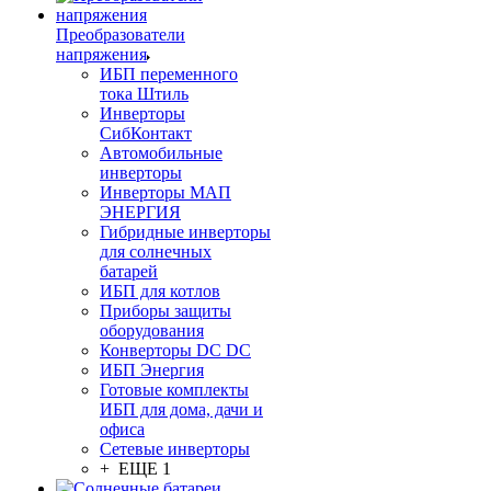
Преобразователи
напряжения
ИБП переменного
тока Штиль
Инверторы
СибКонтакт
Автомобильные
инверторы
Инверторы МАП
ЭНЕРГИЯ
Гибридные инверторы
для солнечных
батарей
ИБП для котлов
Приборы защиты
оборудования
Конверторы DC DC
ИБП Энергия
Готовые комплекты
ИБП для дома, дачи и
офиса
Сетевые инверторы
+ ЕЩЕ 1