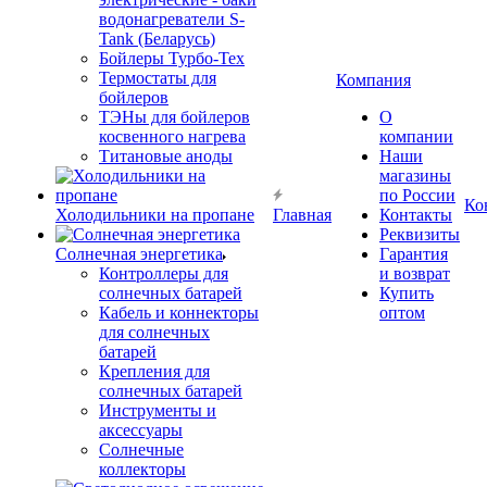
водонагреватели S-
Tank (Беларусь)
Бойлеры Турбо-Тех
Термостаты для
Компания
бойлеров
ТЭНы для бойлеров
О
косвенного нагрева
компании
Титановые аноды
Наши
магазины
по России
Ко
Холодильники на пропане
Главная
Контакты
Реквизиты
Солнечная энергетика
Гарантия
Контроллеры для
и возврат
солнечных батарей
Купить
Кабель и коннекторы
оптом
для солнечных
батарей
Крепления для
солнечных батарей
Инструменты и
аксессуары
Солнечные
коллекторы