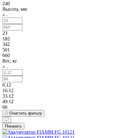
240
Высота, мм
23
182
342
501
660
Вес, кг
0.12
16.12
33.12
49.12
66
Очистить фильтр
Показать