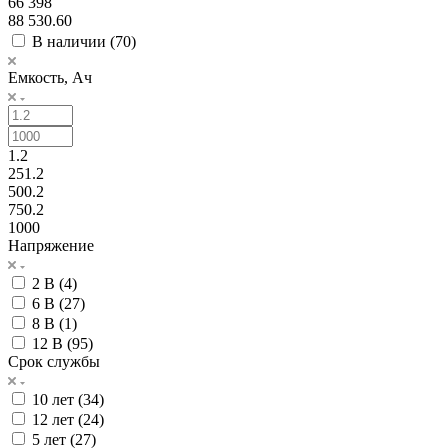
66 398
88 530.60
В наличии (
70
)
Емкость, Ач
1.2
251.2
500.2
750.2
1000
Напряжение
2 В (
4
)
6 В (
27
)
8 В (
1
)
12 В (
95
)
Срок службы
10 лет (
34
)
12 лет (
24
)
5 лет (
27
)