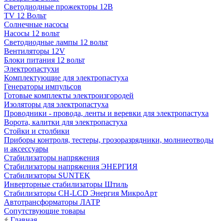
Светодиодные прожекторы 12В
TV 12 Вольт
Солнечные насосы
Насосы 12 вольт
Светодиодные лампы 12 вольт
Вентиляторы 12V
Блоки питания 12 вольт
Электропастухи
Комплектующие для электропастуха
Генераторы импульсов
Готовые комплекты электроизгородей
Изоляторы для электропастуха
Проводники - провода, ленты и веревки для электропастуха
Ворота, калитки для электропастуха
Стойки и столбики
Приборы контроля, тестеры, грозоразрядники, молниеотводы
и аксессуары
Стабилизаторы напряжения
Стабилизаторы напряжения ЭНЕРГИЯ
Стабилизаторы SUNTEK
Инверторные стабилизаторы Штиль
Стабилизаторы СН-LCD Энepгия МикроАрт
Автотрансформаторы ЛАТР
Сопутствующие товары
Главная