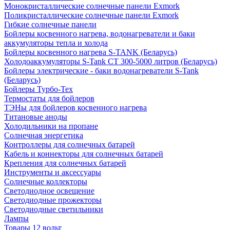
Монокристаллические солнечные панели Exmork
Поликристаллические солнечные панели Exmork
Гибкие солнечные панели
Бойлеры косвенного нагрева, водонагреватели и баки
аккумуляторы тепла и холода
Бойлеры косвенного нагрева S-TANK (Беларусь)
Холодоаккумуляторы S-Tank СТ 300-5000 литров (Беларусь)
Бойлеры электрические - баки водонагреватели S-Tank
(Беларусь)
Бойлеры Турбо-Тех
Термостаты для бойлеров
ТЭНы для бойлеров косвенного нагрева
Титановые аноды
Холодильники на пропане
Солнечная энергетика
Контроллеры для солнечных батарей
Кабель и коннекторы для солнечных батарей
Крепления для солнечных батарей
Инструменты и аксессуары
Солнечные коллекторы
Светодиодное освещение
Светодиодные прожекторы
Светодиодные светильники
Лампы
Товары 12 вольт