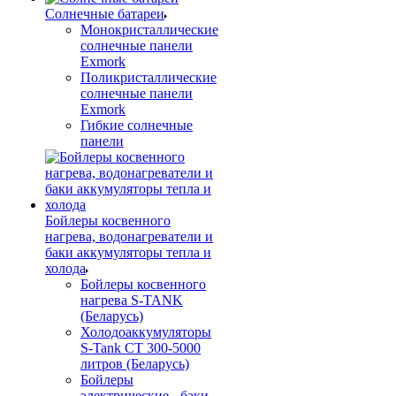
Солнечные батареи
Монокристаллические
солнечные панели
Exmork
Поликристаллические
солнечные панели
Exmork
Гибкие солнечные
панели
Бойлеры косвенного
нагрева, водонагреватели и
баки аккумуляторы тепла и
холода
Бойлеры косвенного
нагрева S-TANK
(Беларусь)
Холодоаккумуляторы
S-Tank СТ 300-5000
литров (Беларусь)
Бойлеры
электрические - баки