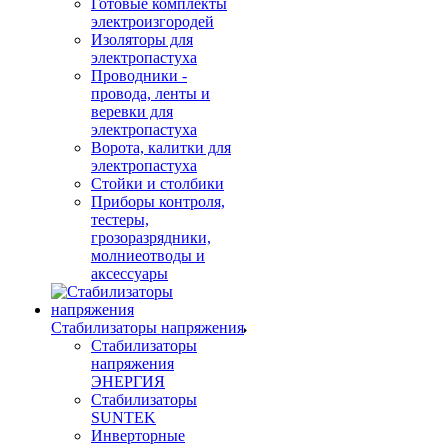
Готовые комплекты
электроизгородей
Изоляторы для
электропастуха
Проводники -
провода, ленты и
веревки для
электропастуха
Ворота, калитки для
электропастуха
Стойки и столбики
Приборы контроля,
тестеры,
грозоразрядники,
молниеотводы и
аксессуары
Стабилизаторы напряжения
Стабилизаторы
напряжения
ЭНЕРГИЯ
Стабилизаторы
SUNTEK
Инверторные