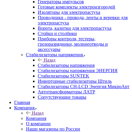
Генераторы импульсов
Готовые комплекты электроизгородей
Изоляторы для электропастуха
Проводники - провода, ленты и веревки для
электропастуха
Ворота, калитки для электропастуха
Стойки и столбики
Приборы контроля, тестеры,
грозоразрядники, молниеотводы и
аксессуары
Стабилизаторы напряжения
Назад
Стабилизаторы напряжения
Стабилизаторы напряжения ЭНЕРГИЯ
Стабилизаторы SUNTEK
Инверторные стабилизаторы Штиль
Стабилизаторы СН-LCD Энepгия МикроАрт
Автотрансформаторы ЛАТР
Сопутствующие товары
Главная
Компания
Назад
Компания
О компании
Наши магазины по России