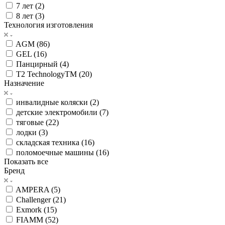
7 лет (
2
)
8 лет (
3
)
Технология изготовления
AGM (
86
)
GEL (
16
)
Панцирный (
4
)
Т2 TechnologyTM (
20
)
Назначение
инвалидные коляски (
2
)
детские электромобили (
7
)
тяговые (
22
)
лодки (
3
)
складская техника (
16
)
поломоечные машины (
16
)
Показать все
Бренд
AMPERA (
5
)
Challenger (
21
)
Exmork (
15
)
FIAMM (
52
)