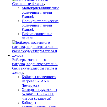
Солнечные батареи
Монокристаллические
солнечные панели
Exmork
Поликристаллические
солнечные панели
Exmork
Гибкие солнечные
панели
Бойлеры косвенного
нагрева, водонагреватели и
баки аккумуляторы тепла и
холода
Бойлеры косвенного
нагрева S-TANK
(Беларусь)
Холодоаккумуляторы
S-Tank СТ 300-5000
литров (Беларусь)
Бойлеры
электрические - баки