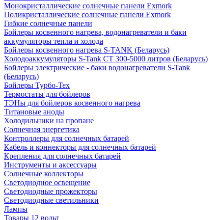
Монокристаллические солнечные панели Exmork
Поликристаллические солнечные панели Exmork
Гибкие солнечные панели
Бойлеры косвенного нагрева, водонагреватели и баки
аккумуляторы тепла и холода
Бойлеры косвенного нагрева S-TANK (Беларусь)
Холодоаккумуляторы S-Tank СТ 300-5000 литров (Беларусь)
Бойлеры электрические - баки водонагреватели S-Tank
(Беларусь)
Бойлеры Турбо-Тех
Термостаты для бойлеров
ТЭНы для бойлеров косвенного нагрева
Титановые аноды
Холодильники на пропане
Солнечная энергетика
Контроллеры для солнечных батарей
Кабель и коннекторы для солнечных батарей
Крепления для солнечных батарей
Инструменты и аксессуары
Солнечные коллекторы
Светодиодное освещение
Светодиодные прожекторы
Светодиодные светильники
Лампы
Товары 12 вольт