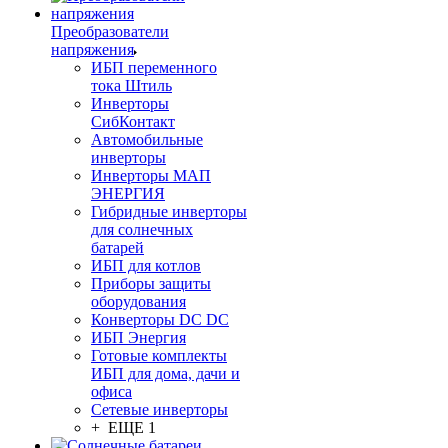
Преобразователи
напряжения
ИБП переменного
тока Штиль
Инверторы
СибКонтакт
Автомобильные
инверторы
Инверторы МАП
ЭНЕРГИЯ
Гибридные инверторы
для солнечных
батарей
ИБП для котлов
Приборы защиты
оборудования
Конверторы DC DC
ИБП Энергия
Готовые комплекты
ИБП для дома, дачи и
офиса
Сетевые инверторы
+ ЕЩЕ 1