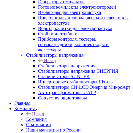
Генераторы импульсов
Готовые комплекты электроизгородей
Изоляторы для электропастуха
Проводники - провода, ленты и веревки для
электропастуха
Ворота, калитки для электропастуха
Стойки и столбики
Приборы контроля, тестеры,
грозоразрядники, молниеотводы и
аксессуары
Стабилизаторы напряжения
Назад
Стабилизаторы напряжения
Стабилизаторы напряжения ЭНЕРГИЯ
Стабилизаторы SUNTEK
Инверторные стабилизаторы Штиль
Стабилизаторы СН-LCD Энepгия МикроАрт
Автотрансформаторы ЛАТР
Сопутствующие товары
Главная
Компания
Назад
Компания
О компании
Наши магазины по России