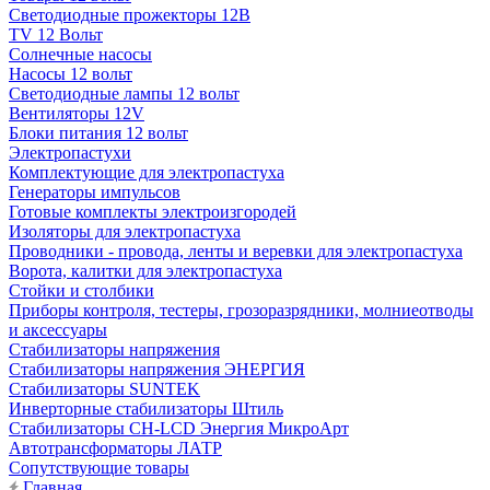
Светодиодные прожекторы 12В
TV 12 Вольт
Солнечные насосы
Насосы 12 вольт
Светодиодные лампы 12 вольт
Вентиляторы 12V
Блоки питания 12 вольт
Электропастухи
Комплектующие для электропастуха
Генераторы импульсов
Готовые комплекты электроизгородей
Изоляторы для электропастуха
Проводники - провода, ленты и веревки для электропастуха
Ворота, калитки для электропастуха
Стойки и столбики
Приборы контроля, тестеры, грозоразрядники, молниеотводы
и аксессуары
Стабилизаторы напряжения
Стабилизаторы напряжения ЭНЕРГИЯ
Стабилизаторы SUNTEK
Инверторные стабилизаторы Штиль
Стабилизаторы СН-LCD Энepгия МикроАрт
Автотрансформаторы ЛАТР
Сопутствующие товары
Главная