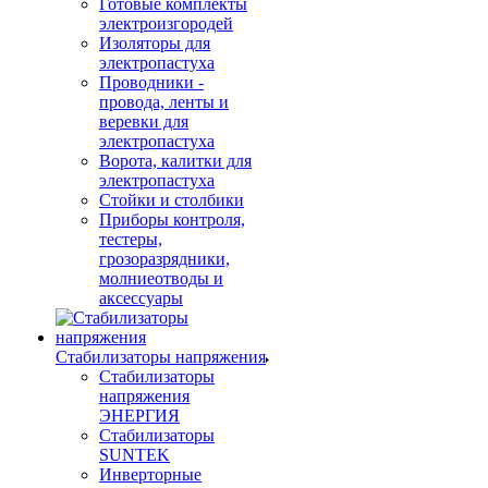
Готовые комплекты
электроизгородей
Изоляторы для
электропастуха
Проводники -
провода, ленты и
веревки для
электропастуха
Ворота, калитки для
электропастуха
Стойки и столбики
Приборы контроля,
тестеры,
грозоразрядники,
молниеотводы и
аксессуары
Стабилизаторы напряжения
Стабилизаторы
напряжения
ЭНЕРГИЯ
Стабилизаторы
SUNTEK
Инверторные