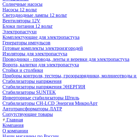
Солнечные насосы
Насосы 12 вольт
Светодиодные лампы 12 вольт
Вентиляторы 12V
Блоки питания 12 вольт
Электропастухи
Комплектующие для электропастуха
Генераторы импульсов
Готовые комплекты электроизгородей
Изоляторы для электропастуха
Проводники - провода, ленты и веревки для электропастуха
Ворота, калитки для электропастуха
Стойки и столбики
Приборы контроля, тестеры, грозоразрядники, молниеотводы и
Стабилизаторы напряжения
Стабилизаторы напряжения ЭНЕРГИЯ
Стабилизаторы SUNTEK
Инверторные стабилизаторы Штиль
Стабилизаторы СН-LCD Энepгия МикроАрт
Автотрансформаторы ЛАТР
Сопутствующие товары
Главная
Компания
О компании
Наши магазины по России