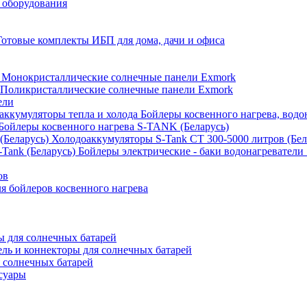
 оборудования
Готовые комплекты ИБП для дома, дачи и офиса
Монокристаллические солнечные панели Exmork
Поликристаллические солнечные панели Exmork
ели
Бойлеры косвенного нагрева, водо
Бойлеры косвенного нагрева S-TANK (Беларусь)
Холодоаккумуляторы S-Tank СТ 300-5000 литров (Бел
Бойлеры электрические - баки водонагреватели 
ов
 бойлеров косвенного нагрева
 для солнечных батарей
ель и коннекторы для солнечных батарей
 солнечных батарей
суары