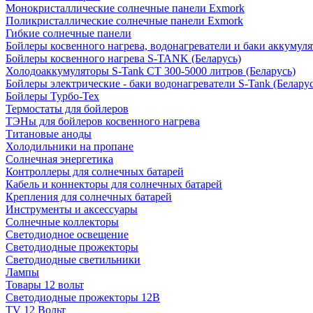
Монокристаллические солнечные панели Exmork
Поликристаллические солнечные панели Exmork
Гибкие солнечные панели
Бойлеры косвенного нагрева, водонагреватели и баки аккумуля
Бойлеры косвенного нагрева S-TANK (Беларусь)
Холодоаккумуляторы S-Tank СТ 300-5000 литров (Беларусь)
Бойлеры электрические - баки водонагреватели S-Tank (Беларус
Бойлеры Турбо-Тех
Термостаты для бойлеров
ТЭНы для бойлеров косвенного нагрева
Титановые аноды
Холодильники на пропане
Солнечная энергетика
Контроллеры для солнечных батарей
Кабель и коннекторы для солнечных батарей
Крепления для солнечных батарей
Инструменты и аксессуары
Солнечные коллекторы
Светодиодное освещение
Светодиодные прожекторы
Светодиодные светильники
Лампы
Товары 12 вольт
Светодиодные прожекторы 12В
TV 12 Вольт