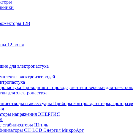
кторы
льники
рожекторы 12В
пы 12 вольт
ие для электропастуха
омплекты электроизгородей
ектропастуха
Проводники - провода, ленты и веревки для электроп
тки для электропастуха
Приборы контроля, тестеры, грозораз
ия
аторы напряжения ЭНЕРГИЯ
EK
е стабилизаторы Штиль
билизаторы СН-LCD Энepгия МикроАрт