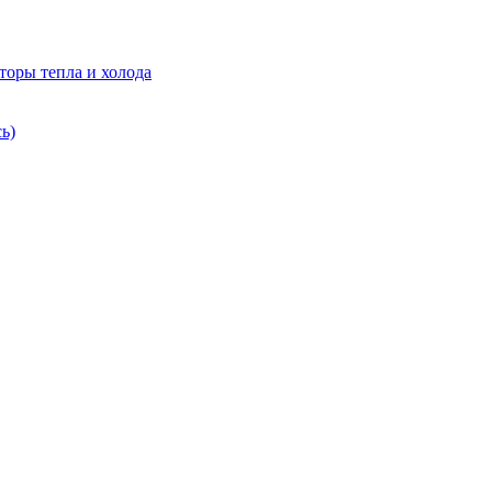
торы тепла и холода
ь)