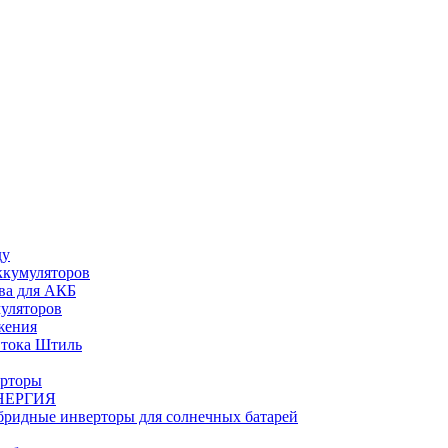
ду
ккумуляторов
ва для АКБ
муляторов
жения
 тока Штиль
ерторы
НЕРГИЯ
бридные инверторы для солнечных батарей