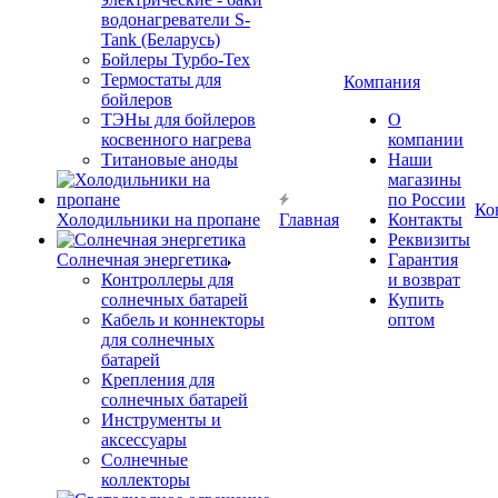
водонагреватели S-
Tank (Беларусь)
Бойлеры Турбо-Тех
Термостаты для
Компания
бойлеров
ТЭНы для бойлеров
О
косвенного нагрева
компании
Титановые аноды
Наши
магазины
по России
Ко
Холодильники на пропане
Главная
Контакты
Реквизиты
Солнечная энергетика
Гарантия
Контроллеры для
и возврат
солнечных батарей
Купить
Кабель и коннекторы
оптом
для солнечных
батарей
Крепления для
солнечных батарей
Инструменты и
аксессуары
Солнечные
коллекторы