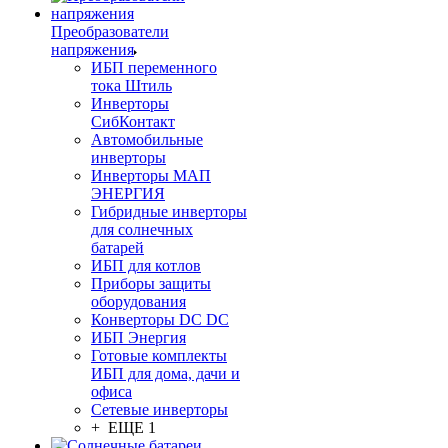
Преобразователи
напряжения
ИБП переменного
тока Штиль
Инверторы
СибКонтакт
Автомобильные
инверторы
Инверторы МАП
ЭНЕРГИЯ
Гибридные инверторы
для солнечных
батарей
ИБП для котлов
Приборы защиты
оборудования
Конверторы DC DC
ИБП Энергия
Готовые комплекты
ИБП для дома, дачи и
офиса
Сетевые инверторы
+ ЕЩЕ 1