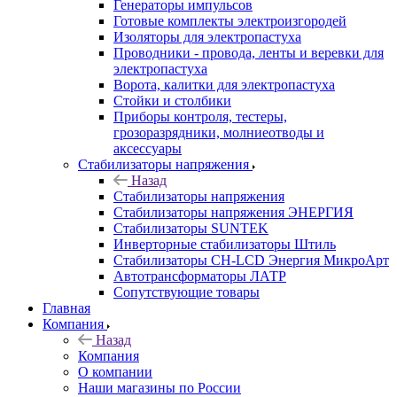
Генераторы импульсов
Готовые комплекты электроизгородей
Изоляторы для электропастуха
Проводники - провода, ленты и веревки для
электропастуха
Ворота, калитки для электропастуха
Стойки и столбики
Приборы контроля, тестеры,
грозоразрядники, молниеотводы и
аксессуары
Стабилизаторы напряжения
Назад
Стабилизаторы напряжения
Стабилизаторы напряжения ЭНЕРГИЯ
Стабилизаторы SUNTEK
Инверторные стабилизаторы Штиль
Стабилизаторы СН-LCD Энepгия МикроАрт
Автотрансформаторы ЛАТР
Сопутствующие товары
Главная
Компания
Назад
Компания
О компании
Наши магазины по России