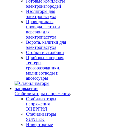
Готовые комплекты
электроизгородей
Изоляторы для
электропастуха
Проводники -
провода, ленты и
веревки для
электропастуха
Ворота, калитки для
электропастуха
Стойки и столбики
Приборы контроля,
тестеры,
грозоразрядники,
молниеотводы и
аксессуары
Стабилизаторы напряжения
Стабилизаторы
напряжения
ЭНЕРГИЯ
Стабилизаторы
SUNTEK
Инверторные