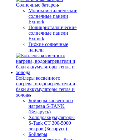
Солнечные батареи
Монокристаллические
солнечные панели
Exmork
Поликристаллические
солнечные панели
Exmork
Гибкие солнечные
панели
Бойлеры косвенного
нагрева, водонагреватели и
баки аккумуляторы тепла и
холода
Бойлеры косвенного
нагрева S-TANK
(Беларусь)
Холодоаккумуляторы
S-Tank СТ 300-5000
литров (Беларусь)
Бойлеры
электрические - баки