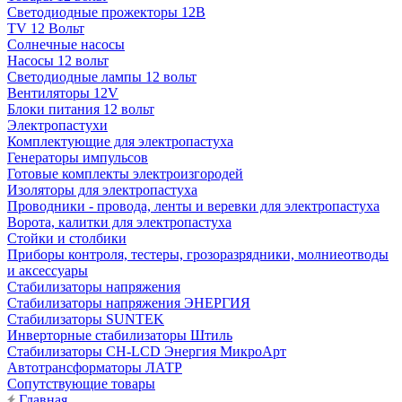
Светодиодные прожекторы 12В
TV 12 Вольт
Солнечные насосы
Насосы 12 вольт
Светодиодные лампы 12 вольт
Вентиляторы 12V
Блоки питания 12 вольт
Электропастухи
Комплектующие для электропастуха
Генераторы импульсов
Готовые комплекты электроизгородей
Изоляторы для электропастуха
Проводники - провода, ленты и веревки для электропастуха
Ворота, калитки для электропастуха
Стойки и столбики
Приборы контроля, тестеры, грозоразрядники, молниеотводы
и аксессуары
Стабилизаторы напряжения
Стабилизаторы напряжения ЭНЕРГИЯ
Стабилизаторы SUNTEK
Инверторные стабилизаторы Штиль
Стабилизаторы СН-LCD Энepгия МикроАрт
Автотрансформаторы ЛАТР
Сопутствующие товары
Главная