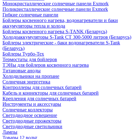
Монокристаллические солнечные панели Exmork
Поликристаллические солнечные панели Exmork
Гибкие солнечные панели
Бойлеры косвенного нагрева, водонагреватели и баки
аккумуляторы тепла и холода
Бойлеры косвенного нагрева S-TANK (Беларусь)
Холодоаккумуляторы S-Tank СТ 300-5000 литров (Беларусь)
Бойлеры электрические - баки водонагреватели S-Tank
(Беларусь)
Бойлеры Турбо-Тех
Термостаты для бойлеров
ТЭНы для бойлеров косвенного нагрева
Титановые аноды
Холодильники на пропане
Солнечная энергетика
Контроллеры для солнечных батарей
Кабель и коннекторы для солнечных батарей
Крепления для солнечных батарей
Инструменты и аксессуары
Солнечные коллекторы
Светодиодное освещение
Светодиодные прожекторы
Светодиодные светильники
Лампы
Товары 12 вольт