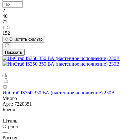
2
40
77
115
152
Очистить фильтр
Показать
ИнСтаб IS350 350 ВА (настенное исполнение) 230В
Много
Арт.: 7220351
Бренд
—
Штиль
Страна
—
Россия