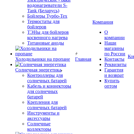
водонагреватели S-
Tank (Беларусь)
Бойлеры Турбо-Тех
Термостаты для
Компания
бойлеров
ТЭНы для бойлеров
О
косвенного нагрева
компании
Титановые аноды
Наши
магазины
по России
Ко
Холодильники на пропане
Главная
Контакты
Реквизиты
Солнечная энергетика
Гарантия
Контроллеры для
и возврат
солнечных батарей
Купить
Кабель и коннекторы
оптом
для солнечных
батарей
Крепления для
солнечных батарей
Инструменты и
аксессуары
Солнечные
коллекторы