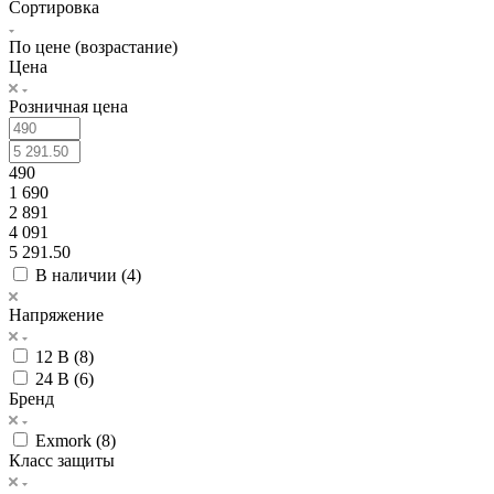
Сортировка
По цене (возрастание)
Цена
Розничная цена
490
1 690
2 891
4 091
5 291.50
В наличии (
4
)
Напряжение
12 В (
8
)
24 В (
6
)
Бренд
Exmork (
8
)
Класс защиты