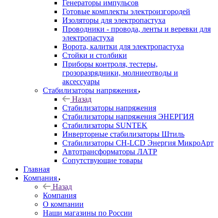
Генераторы импульсов
Готовые комплекты электроизгородей
Изоляторы для электропастуха
Проводники - провода, ленты и веревки для
электропастуха
Ворота, калитки для электропастуха
Стойки и столбики
Приборы контроля, тестеры,
грозоразрядники, молниеотводы и
аксессуары
Стабилизаторы напряжения
Назад
Стабилизаторы напряжения
Стабилизаторы напряжения ЭНЕРГИЯ
Стабилизаторы SUNTEK
Инверторные стабилизаторы Штиль
Стабилизаторы СН-LCD Энepгия МикроАрт
Автотрансформаторы ЛАТР
Сопутствующие товары
Главная
Компания
Назад
Компания
О компании
Наши магазины по России