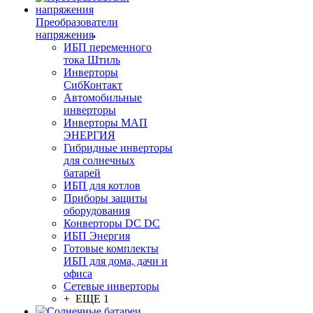
Преобразователи
напряжения
ИБП переменного
тока Штиль
Инверторы
СибКонтакт
Автомобильные
инверторы
Инверторы МАП
ЭНЕРГИЯ
Гибридные инверторы
для солнечных
батарей
ИБП для котлов
Приборы защиты
оборудования
Конверторы DC DC
ИБП Энергия
Готовые комплекты
ИБП для дома, дачи и
офиса
Сетевые инверторы
+ ЕЩЕ 1