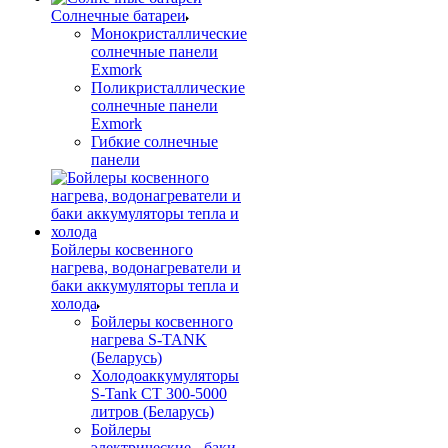
Солнечные батареи
Монокристаллические
солнечные панели
Exmork
Поликристаллические
солнечные панели
Exmork
Гибкие солнечные
панели
Бойлеры косвенного
нагрева, водонагреватели и
баки аккумуляторы тепла и
холода
Бойлеры косвенного
нагрева S-TANK
(Беларусь)
Холодоаккумуляторы
S-Tank СТ 300-5000
литров (Беларусь)
Бойлеры
электрические - баки