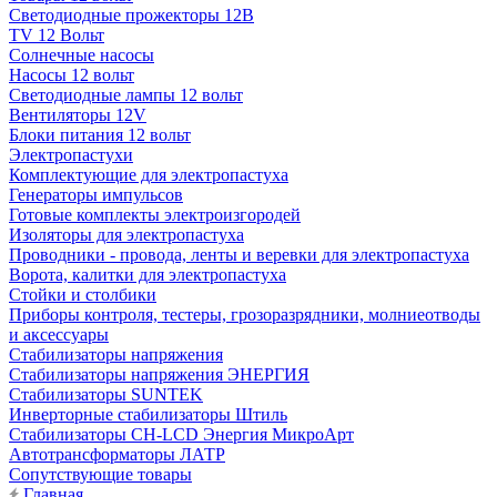
Светодиодные прожекторы 12В
TV 12 Вольт
Солнечные насосы
Насосы 12 вольт
Светодиодные лампы 12 вольт
Вентиляторы 12V
Блоки питания 12 вольт
Электропастухи
Комплектующие для электропастуха
Генераторы импульсов
Готовые комплекты электроизгородей
Изоляторы для электропастуха
Проводники - провода, ленты и веревки для электропастуха
Ворота, калитки для электропастуха
Стойки и столбики
Приборы контроля, тестеры, грозоразрядники, молниеотводы
и аксессуары
Стабилизаторы напряжения
Стабилизаторы напряжения ЭНЕРГИЯ
Стабилизаторы SUNTEK
Инверторные стабилизаторы Штиль
Стабилизаторы СН-LCD Энepгия МикроАрт
Автотрансформаторы ЛАТР
Сопутствующие товары
Главная