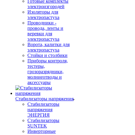
Готовые комплекты
электроизгородей
Изоляторы для
электропастуха
Проводники -
провода, ленты и
веревки для
электропастуха
Ворота, калитки для
электропастуха
Стойки и столбики
Приборы контроля,
тестеры,
грозоразрядники,
молниеотводы и
аксессуары
Стабилизаторы напряжения
Стабилизаторы
напряжения
ЭНЕРГИЯ
Стабилизаторы
SUNTEK
Инверторные