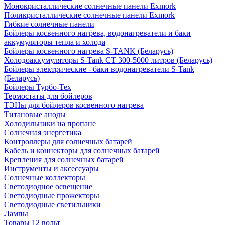
Монокристаллические солнечные панели Exmork
Поликристаллические солнечные панели Exmork
Гибкие солнечные панели
Бойлеры косвенного нагрева, водонагреватели и баки
аккумуляторы тепла и холода
Бойлеры косвенного нагрева S-TANK (Беларусь)
Холодоаккумуляторы S-Tank СТ 300-5000 литров (Беларусь)
Бойлеры электрические - баки водонагреватели S-Tank
(Беларусь)
Бойлеры Турбо-Тех
Термостаты для бойлеров
ТЭНы для бойлеров косвенного нагрева
Титановые аноды
Холодильники на пропане
Солнечная энергетика
Контроллеры для солнечных батарей
Кабель и коннекторы для солнечных батарей
Крепления для солнечных батарей
Инструменты и аксессуары
Солнечные коллекторы
Светодиодное освещение
Светодиодные прожекторы
Светодиодные светильники
Лампы
Товары 12 вольт