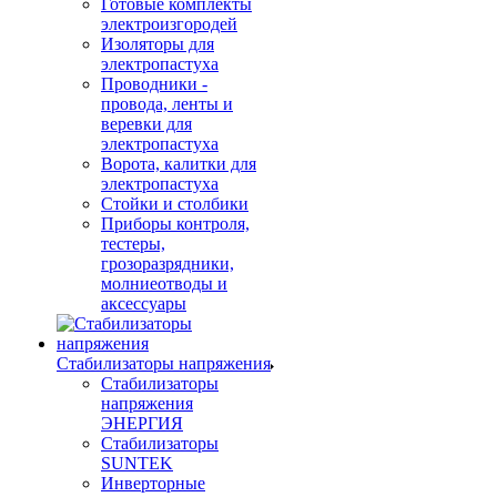
Готовые комплекты
электроизгородей
Изоляторы для
электропастуха
Проводники -
провода, ленты и
веревки для
электропастуха
Ворота, калитки для
электропастуха
Стойки и столбики
Приборы контроля,
тестеры,
грозоразрядники,
молниеотводы и
аксессуары
Стабилизаторы напряжения
Стабилизаторы
напряжения
ЭНЕРГИЯ
Стабилизаторы
SUNTEK
Инверторные