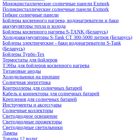
Монокристаллические солнечные панели Exmork
Поликристаллические солнечные панели Exmork
Гибкие солнечные панели
Бойлеры косвенного нагрева, водонагреватели и баки
аккумуляторы тепла и холода
Бойлеры косвенного нагрева S-TANK (Беларусь)
Холодоаккумуляторы S-Tank СТ 300-5000 литров (Беларусь)
Бойлеры электрические - баки водонагреватели S-Tank
(Беларусь)
Бойлеры Турбо-Тех
Термостаты для бойлеров
ТЭНы для бойлеров косвенного нагрева
Титановые аноды
Холодильники на пропане
Солнечная энергетика
Контроллеры для солнечных батарей
Кабель и коннекторы для солнечных батарей
Крепления для солнечных батарей
Инструменты и аксессуары
Солнечные коллекторы
Светодиодное освещение
Светодиодные прожекторы
Светодиодные светильники
Лампы
Товары 12 вольт