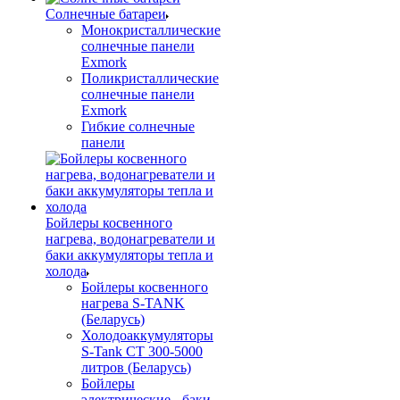
Солнечные батареи
Монокристаллические
солнечные панели
Exmork
Поликристаллические
солнечные панели
Exmork
Гибкие солнечные
панели
Бойлеры косвенного
нагрева, водонагреватели и
баки аккумуляторы тепла и
холода
Бойлеры косвенного
нагрева S-TANK
(Беларусь)
Холодоаккумуляторы
S-Tank СТ 300-5000
литров (Беларусь)
Бойлеры
электрические - баки