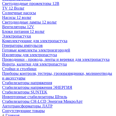
Светодиодные прожекторы 12В
TV 12 Вольт
Солнечные насосы
Насосы 12 вольт
Светодиодные лампы 12 вольт
Вентиляторы 12V
Блоки питания 12 вольт
Электропастухи
Комплектующие для электропастуха
Генераторы импульсов
Готовые комплекты электроизгородей
Изоляторы для электропастуха
Проводники - провода, ленты и веревки для электропастуха
Ворота, калитки для электропастуха
Стойки и столбики
Приборы контроля, тестеры, грозоразрядники, молниеотводы
и аксессуары
Стабилизаторы напряжения
Стабилизаторы напряжения ЭНЕРГИЯ
Стабилизаторы SUNTEK
Инверторные стабилизаторы Штиль
Стабилизаторы СН-LCD Энepгия МикроАрт
Автотрансформаторы ЛАТР
Сопутствующие товары
Главная