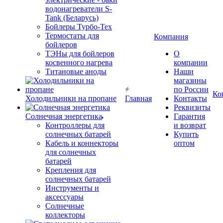
водонагреватели S-
Tank (Беларусь)
Бойлеры Турбо-Тех
Термостаты для
Компания
бойлеров
ТЭНы для бойлеров
О
косвенного нагрева
компании
Титановые аноды
Наши
магазины
по России
Ко
Холодильники на пропане
Главная
Контакты
Реквизиты
Солнечная энергетика
Гарантия
Контроллеры для
и возврат
солнечных батарей
Купить
Кабель и коннекторы
оптом
для солнечных
батарей
Крепления для
солнечных батарей
Инструменты и
аксессуары
Солнечные
коллекторы