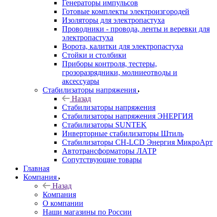
Генераторы импульсов
Готовые комплекты электроизгородей
Изоляторы для электропастуха
Проводники - провода, ленты и веревки для
электропастуха
Ворота, калитки для электропастуха
Стойки и столбики
Приборы контроля, тестеры,
грозоразрядники, молниеотводы и
аксессуары
Стабилизаторы напряжения
Назад
Стабилизаторы напряжения
Стабилизаторы напряжения ЭНЕРГИЯ
Стабилизаторы SUNTEK
Инверторные стабилизаторы Штиль
Стабилизаторы СН-LCD Энepгия МикроАрт
Автотрансформаторы ЛАТР
Сопутствующие товары
Главная
Компания
Назад
Компания
О компании
Наши магазины по России