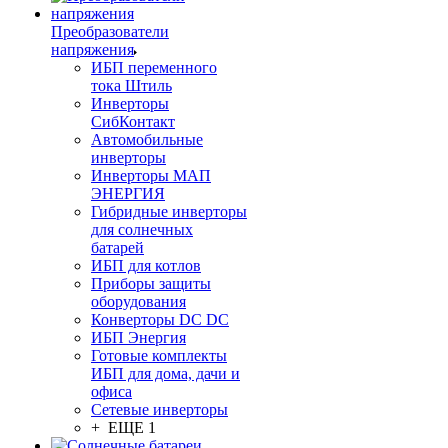
Преобразователи
напряжения
ИБП переменного
тока Штиль
Инверторы
СибКонтакт
Автомобильные
инверторы
Инверторы МАП
ЭНЕРГИЯ
Гибридные инверторы
для солнечных
батарей
ИБП для котлов
Приборы защиты
оборудования
Конверторы DC DC
ИБП Энергия
Готовые комплекты
ИБП для дома, дачи и
офиса
Сетевые инверторы
+ ЕЩЕ 1