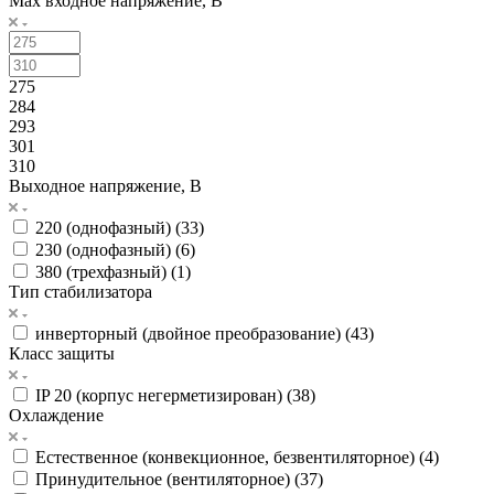
Max входное напряжение, В
275
284
293
301
310
Выходное напряжение, В
220 (однофазный) (
33
)
230 (однофазный) (
6
)
380 (трехфазный) (
1
)
Тип стабилизатора
инверторный (двойное преобразование) (
43
)
Класс защиты
IP 20 (корпус негерметизирован) (
38
)
Охлаждение
Естественное (конвекционное, безвентиляторное) (
4
)
Принудительное (вентиляторное) (
37
)