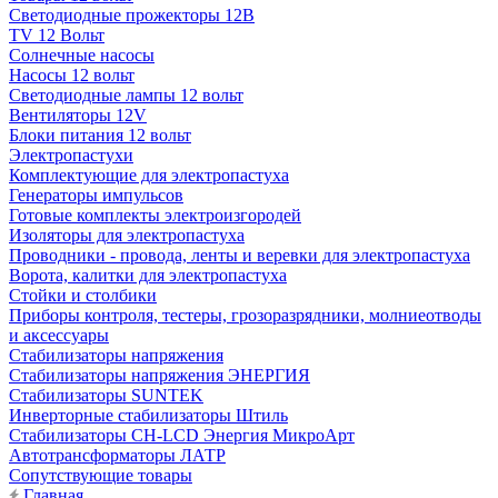
Светодиодные прожекторы 12В
TV 12 Вольт
Солнечные насосы
Насосы 12 вольт
Светодиодные лампы 12 вольт
Вентиляторы 12V
Блоки питания 12 вольт
Электропастухи
Комплектующие для электропастуха
Генераторы импульсов
Готовые комплекты электроизгородей
Изоляторы для электропастуха
Проводники - провода, ленты и веревки для электропастуха
Ворота, калитки для электропастуха
Стойки и столбики
Приборы контроля, тестеры, грозоразрядники, молниеотводы
и аксессуары
Стабилизаторы напряжения
Стабилизаторы напряжения ЭНЕРГИЯ
Стабилизаторы SUNTEK
Инверторные стабилизаторы Штиль
Стабилизаторы СН-LCD Энepгия МикроАрт
Автотрансформаторы ЛАТР
Сопутствующие товары
Главная