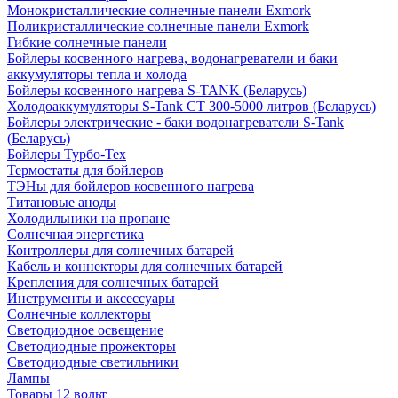
Монокристаллические солнечные панели Exmork
Поликристаллические солнечные панели Exmork
Гибкие солнечные панели
Бойлеры косвенного нагрева, водонагреватели и баки
аккумуляторы тепла и холода
Бойлеры косвенного нагрева S-TANK (Беларусь)
Холодоаккумуляторы S-Tank СТ 300-5000 литров (Беларусь)
Бойлеры электрические - баки водонагреватели S-Tank
(Беларусь)
Бойлеры Турбо-Тех
Термостаты для бойлеров
ТЭНы для бойлеров косвенного нагрева
Титановые аноды
Холодильники на пропане
Солнечная энергетика
Контроллеры для солнечных батарей
Кабель и коннекторы для солнечных батарей
Крепления для солнечных батарей
Инструменты и аксессуары
Солнечные коллекторы
Светодиодное освещение
Светодиодные прожекторы
Светодиодные светильники
Лампы
Товары 12 вольт