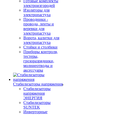
Готовые комплекты
электроизгородей
Изоляторы для
электропастуха
Проводники -
провода, ленты и
веревки для
электропастуха
Ворота, калитки для
электропастуха
Стойки и столбики
Приборы контроля,
тестеры,
грозоразрядники,
молниеотводы и
аксессуары
Стабилизаторы напряжения
Стабилизаторы
напряжения
ЭНЕРГИЯ
Стабилизаторы
SUNTEK
Инверторные