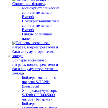
Солнечные батареи
Монокристаллические
солнечные панели
Exmork
Поликристаллические
солнечные панели
Exmork
Гибкие солнечные
панели
Бойлеры косвенного
нагрева, водонагреватели и
баки аккумуляторы тепла и
холода
Бойлеры косвенного
нагрева S-TANK
(Беларусь)
Холодоаккумуляторы
S-Tank СТ 300-5000
литров (Беларусь)
Бойлеры
электрические - баки