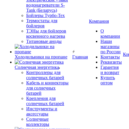
водонагреватели S-
Tank (Беларусь)
Бойлеры Турбо-Тех
Термостаты для
Компания
бойлеров
ТЭНы для бойлеров
О
косвенного нагрева
компании
Титановые аноды
Наши
магазины
по России
Ко
Холодильники на пропане
Главная
Контакты
Реквизиты
Солнечная энергетика
Гарантия
Контроллеры для
и возврат
солнечных батарей
Купить
Кабель и коннекторы
оптом
для солнечных
батарей
Крепления для
солнечных батарей
Инструменты и
аксессуары
Солнечные
коллекторы