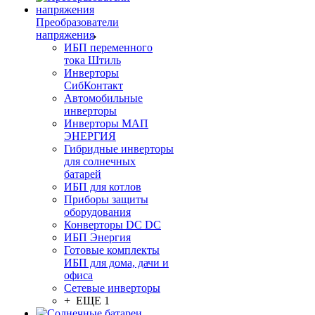
Преобразователи
напряжения
ИБП переменного
тока Штиль
Инверторы
СибКонтакт
Автомобильные
инверторы
Инверторы МАП
ЭНЕРГИЯ
Гибридные инверторы
для солнечных
батарей
ИБП для котлов
Приборы защиты
оборудования
Конверторы DC DC
ИБП Энергия
Готовые комплекты
ИБП для дома, дачи и
офиса
Сетевые инверторы
+ ЕЩЕ 1