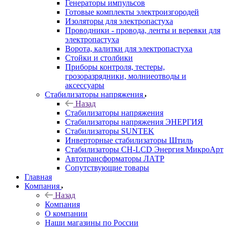
Генераторы импульсов
Готовые комплекты электроизгородей
Изоляторы для электропастуха
Проводники - провода, ленты и веревки для
электропастуха
Ворота, калитки для электропастуха
Стойки и столбики
Приборы контроля, тестеры,
грозоразрядники, молниеотводы и
аксессуары
Стабилизаторы напряжения
Назад
Стабилизаторы напряжения
Стабилизаторы напряжения ЭНЕРГИЯ
Стабилизаторы SUNTEK
Инверторные стабилизаторы Штиль
Стабилизаторы СН-LCD Энepгия МикроАрт
Автотрансформаторы ЛАТР
Сопутствующие товары
Главная
Компания
Назад
Компания
О компании
Наши магазины по России