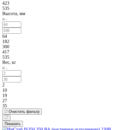
423
535
Высота, мм
64
182
300
417
535
Вес, кг
2
10
19
27
35
Очистить фильтр
Показать