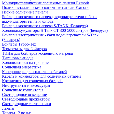
Монокристаллические солнечные панели Exmork
Поликристаллические солнечные панели Exmork
Гибкие солнечные панели
Бойлеры косвенного нагрева, водонагреватели и баки
аккумуляторы тепла и холода
Бойлеры косвенного нагрева S-TANK (Беларусь)
Холодоаккумуляторы S-Tank СТ 300-5000 литров (Беларусь)
Бойлеры электрические - баки водонагреватели S-Tank
(Беларусь)
Бойлеры Турбо-Тех
Термостаты для бойлеров
ТЭНы для бойлеров косвенного нагрева
Титановые аноды
Холодильники на пропане
Солнечная энергетика
Контроллеры для солнечных батарей
Кабель и коннекторы для солнечных батарей
Крепления для солнечных батарей
Инструменты и аксессуары
Солнечные коллекторы
Светодиодное освещение
Светодиодные прожекторы
Светодиодные светильники
Лампы
Товары 12 вольт