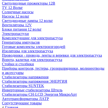
Светодиодные прожекторы 12В
TV 12 Вольт
Солнечные насосы
Насосы 12 вольт
Светодиодные лампы 12 вольт
Вентиляторы 12V
Блоки питания 12 вольт
Электропастухи
Комплектующие для электропастуха
Генераторы импульсов
Готовые комплекты электроизгородей
Изоляторы для электропастуха
Проводники - провода, ленты и веревки для электропастуха
Ворота, калитки для электропастуха
Стойки и столбики
Приборы контроля, тестеры, грозоразрядники, молниеотводы
и аксессуары
Стабилизаторы напряжения
Стабилизаторы напряжения ЭНЕРГИЯ
Стабилизаторы SUNTEK
Инверторные стабилизаторы Штиль
Стабилизаторы СН-LCD Энepгия МикроАрт
Автотрансформаторы ЛАТР
Сопутствующие товары
Главная