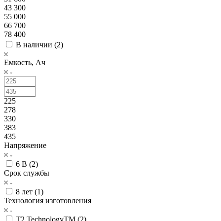
43 300
55 000
66 700
78 400
В наличии (
2
)
Емкость, Ач
225
278
330
383
435
Напряжение
6 В (
2
)
Срок службы
8 лет (
1
)
Технология изготовления
Т2 TechnologyTM (
2
)