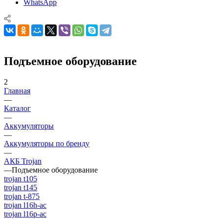
WhatsApp
Подъемное оборудование
2
Главная
—
Каталог
—
Аккумуляторы
—
Аккумуляторы по бренду
—
АКБ Trojan
—
Подъемное оборудование
trojan t105
trojan t145
trojan t-875
trojan l16h-ac
trojan l16p-ac