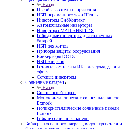
Назад
Преобразователи напряжения
ИБП переменного тока Штиль
Инверторы СибКонтакт
Автомобильные инверторы
Инверторы МАП ЭНЕРГИЯ
Гибридные инверторы для солнечных
батарей
ИБП для котлов
Приборы защиты оборудования
Конверторы DC DC
ИБП Энергия
Готовые комплекты ИБП для дома, дачи и
офиса
Сетевые инверторы
Солнечные батареи
Назад
Солнечные батареи
Монокристаллические солнечные панели
Exmork
Поликристаллические солнечные панели
Exmork
Гибкие солнечные панели
Бойлеры косвенного нагрева, водонагреватели и
баки аккумуляторы тепла и холода