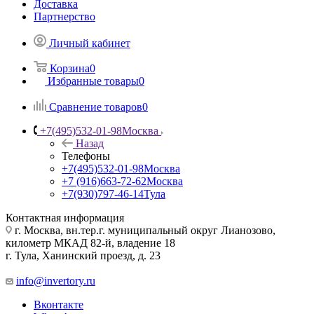
Доставка
Партнерство
Личный кабинет
Корзина
0
Избранные товары
0
Сравнение товаров
0
+7(495)532-01-98
Москва
Назад
Телефоны
+7(495)532-01-98
Москва
+7 (916)663-72-62
Москва
+7(930)797-46-14
Тула
Контактная информация
г. Москва, вн.тер.г. муниципальный округ Лианозово,
километр МКАД 82-й, владение 18
г. Тула, Ханинский проезд, д. 23
info@invertory.ru
Вконтакте