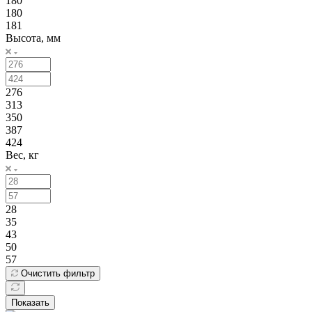
180
180
181
Высота, мм
276
313
350
387
424
Вес, кг
28
35
43
50
57
Очистить фильтр
Показать