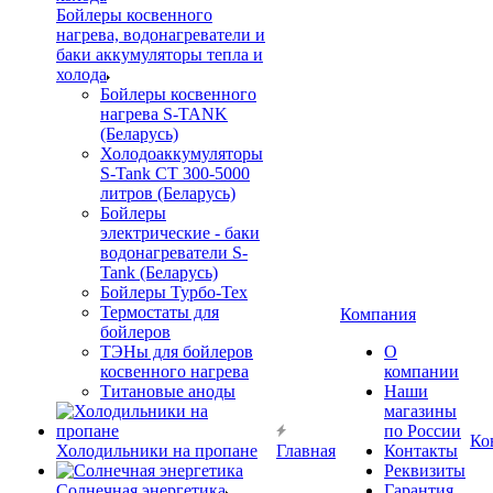
Бойлеры косвенного
нагрева, водонагреватели и
баки аккумуляторы тепла и
холода
Бойлеры косвенного
нагрева S-TANK
(Беларусь)
Холодоаккумуляторы
S-Tank СТ 300-5000
литров (Беларусь)
Бойлеры
электрические - баки
водонагреватели S-
Tank (Беларусь)
Бойлеры Турбо-Тех
Термостаты для
Компания
бойлеров
ТЭНы для бойлеров
О
косвенного нагрева
компании
Титановые аноды
Наши
магазины
по России
Ко
Холодильники на пропане
Главная
Контакты
Реквизиты
Солнечная энергетика
Гарантия