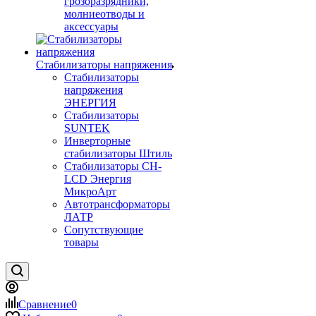
грозоразрядники,
молниеотводы и
аксессуары
Стабилизаторы напряжения
Стабилизаторы
напряжения
ЭНЕРГИЯ
Стабилизаторы
SUNTEK
Инверторные
стабилизаторы Штиль
Стабилизаторы СН-
LCD Энepгия
МикроАрт
Автотрансформаторы
ЛАТР
Сопутствующие
товары
Сравнение
0