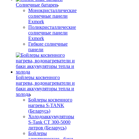
Солнечные батареи
Монокристаллические
солнечные панели
Exmork
Поликристаллические
солнечные панели
Exmork
Гибкие солнечные
панели
Бойлеры косвенного
нагрева, водонагреватели и
баки аккумуляторы тепла и
холода
Бойлеры косвенного
нагрева S-TANK
(Беларусь)
Холодоаккумуляторы
S-Tank СТ 300-5000
литров (Беларусь)
Бойлеры
электрические - баки