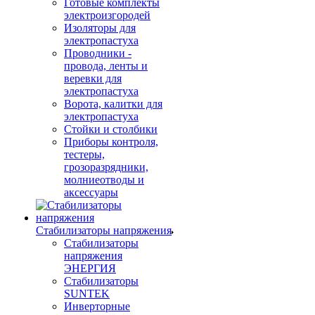
Готовые комплекты
электроизгородей
Изоляторы для
электропастуха
Проводники -
провода, ленты и
веревки для
электропастуха
Ворота, калитки для
электропастуха
Стойки и столбики
Приборы контроля,
тестеры,
грозоразрядники,
молниеотводы и
аксессуары
Стабилизаторы напряжения
Стабилизаторы
напряжения
ЭНЕРГИЯ
Стабилизаторы
SUNTEK
Инверторные