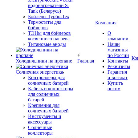
водонагреватели S-
Tank (Беларусь)
Бойлеры Турбо-Тех
Термостаты для
Компания
бойлеров
ТЭНы для бойлеров
О
косвенного нагрева
компании
Титановые аноды
Наши
магазины
по России
Ко
Холодильники на пропане
Главная
Контакты
Реквизиты
Солнечная энергетика
Гарантия
Контроллеры для
и возврат
солнечных батарей
Купить
Кабель и коннекторы
оптом
для солнечных
батарей
Крепления для
солнечных батарей
Инструменты и
аксессуары
Солнечные
коллекторы