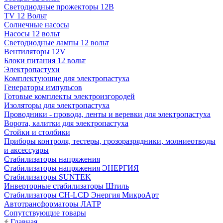
Светодиодные прожекторы 12В
TV 12 Вольт
Солнечные насосы
Насосы 12 вольт
Светодиодные лампы 12 вольт
Вентиляторы 12V
Блоки питания 12 вольт
Электропастухи
Комплектующие для электропастуха
Генераторы импульсов
Готовые комплекты электроизгородей
Изоляторы для электропастуха
Проводники - провода, ленты и веревки для электропастуха
Ворота, калитки для электропастуха
Стойки и столбики
Приборы контроля, тестеры, грозоразрядники, молниеотводы
и аксессуары
Стабилизаторы напряжения
Стабилизаторы напряжения ЭНЕРГИЯ
Стабилизаторы SUNTEK
Инверторные стабилизаторы Штиль
Стабилизаторы СН-LCD Энepгия МикроАрт
Автотрансформаторы ЛАТР
Сопутствующие товары
Главная