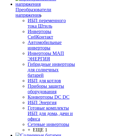
Преобразователи
напряжения
ИБП переменного
тока Штиль
Инверторы
СибКонтакт
Автомобильные
инверторы
Инверторы МАП
ЭНЕРГИЯ
Гибридные инверторы
для солнечных
батарей
ИБП для котлов
Приборы защиты
оборудования
Конверторы DC DC
ИБП Энергия
Готовые комплекты
ИБП для дома, дачи и
офиса
Сетевые инверторы
+ ЕЩЕ 1