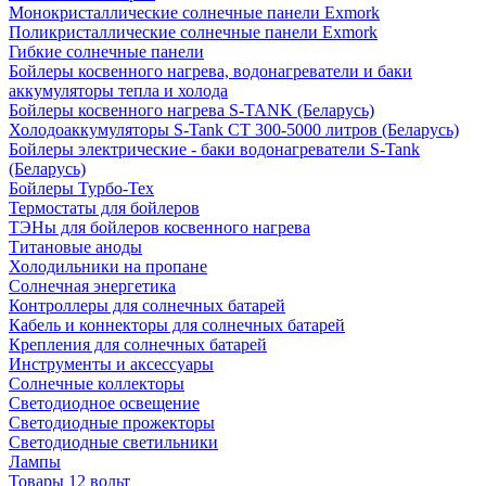
Монокристаллические солнечные панели Exmork
Поликристаллические солнечные панели Exmork
Гибкие солнечные панели
Бойлеры косвенного нагрева, водонагреватели и баки
аккумуляторы тепла и холода
Бойлеры косвенного нагрева S-TANK (Беларусь)
Холодоаккумуляторы S-Tank СТ 300-5000 литров (Беларусь)
Бойлеры электрические - баки водонагреватели S-Tank
(Беларусь)
Бойлеры Турбо-Тех
Термостаты для бойлеров
ТЭНы для бойлеров косвенного нагрева
Титановые аноды
Холодильники на пропане
Солнечная энергетика
Контроллеры для солнечных батарей
Кабель и коннекторы для солнечных батарей
Крепления для солнечных батарей
Инструменты и аксессуары
Солнечные коллекторы
Светодиодное освещение
Светодиодные прожекторы
Светодиодные светильники
Лампы
Товары 12 вольт