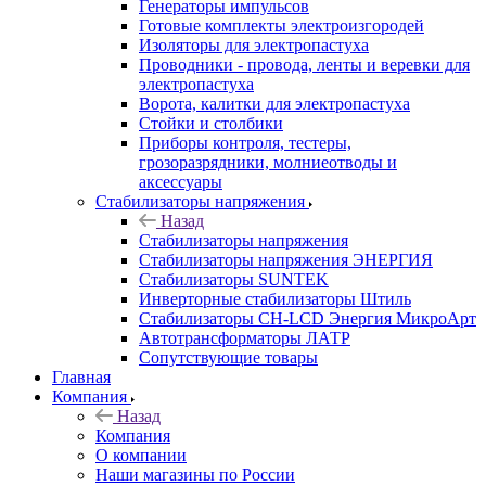
Генераторы импульсов
Готовые комплекты электроизгородей
Изоляторы для электропастуха
Проводники - провода, ленты и веревки для
электропастуха
Ворота, калитки для электропастуха
Стойки и столбики
Приборы контроля, тестеры,
грозоразрядники, молниеотводы и
аксессуары
Стабилизаторы напряжения
Назад
Стабилизаторы напряжения
Стабилизаторы напряжения ЭНЕРГИЯ
Стабилизаторы SUNTEK
Инверторные стабилизаторы Штиль
Стабилизаторы СН-LCD Энepгия МикроАрт
Автотрансформаторы ЛАТР
Сопутствующие товары
Главная
Компания
Назад
Компания
О компании
Наши магазины по России