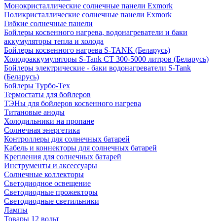
Монокристаллические солнечные панели Exmork
Поликристаллические солнечные панели Exmork
Гибкие солнечные панели
Бойлеры косвенного нагрева, водонагреватели и баки
аккумуляторы тепла и холода
Бойлеры косвенного нагрева S-TANK (Беларусь)
Холодоаккумуляторы S-Tank СТ 300-5000 литров (Беларусь)
Бойлеры электрические - баки водонагреватели S-Tank
(Беларусь)
Бойлеры Турбо-Тех
Термостаты для бойлеров
ТЭНы для бойлеров косвенного нагрева
Титановые аноды
Холодильники на пропане
Солнечная энергетика
Контроллеры для солнечных батарей
Кабель и коннекторы для солнечных батарей
Крепления для солнечных батарей
Инструменты и аксессуары
Солнечные коллекторы
Светодиодное освещение
Светодиодные прожекторы
Светодиодные светильники
Лампы
Товары 12 вольт