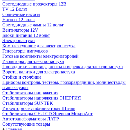
Светодиодные прожекторы 12В
TV 12 Вольт
Солнечные насосы
Насосы 12 вольт
Светодиодные лампы 12 вольт
Вентиляторы 12V
Блоки питания 12 вольт
Электропастухи
Комплектующие для электропастуха
Генераторы импульсов
Готовые комплекты электроизгородей
Изоляторы для электропастуха
Проводники - провода, ленты и веревки для электропастуха
Ворота, калитки для электропастуха
Стойки и столбики
Приборы контроля, тестеры, грозоразрядники, молниеотводы
и аксессуары
Стабилизаторы напряжения
Стабилизаторы напряжения ЭНЕРГИЯ
Стабилизаторы SUNTEK
Инверторные стабилизаторы Штиль
Стабилизаторы СН-LCD Энepгия МикроАрт
Автотрансформаторы ЛАТР
Сопутствующие товары
Главная