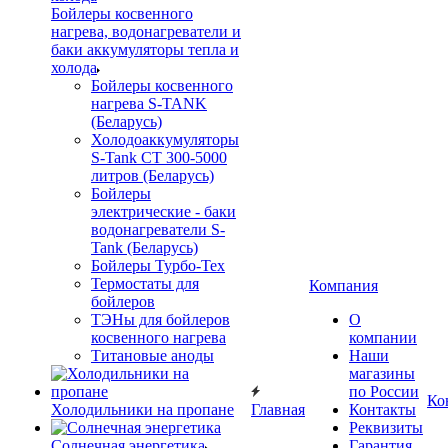
Бойлеры косвенного
нагрева, водонагреватели и
баки аккумуляторы тепла и
холода
Бойлеры косвенного
нагрева S-TANK
(Беларусь)
Холодоаккумуляторы
S-Tank СТ 300-5000
литров (Беларусь)
Бойлеры
электрические - баки
водонагреватели S-
Tank (Беларусь)
Бойлеры Турбо-Тех
Термостаты для
Компания
бойлеров
ТЭНы для бойлеров
О
косвенного нагрева
компании
Титановые аноды
Наши
магазины
по России
Ко
Холодильники на пропане
Главная
Контакты
Реквизиты
Солнечная энергетика
Гарантия