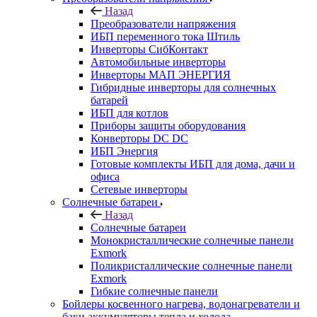
Назад
Преобразователи напряжения
ИБП переменного тока Штиль
Инверторы СибКонтакт
Автомобильные инверторы
Инверторы МАП ЭНЕРГИЯ
Гибридные инверторы для солнечных
батарей
ИБП для котлов
Приборы защиты оборудования
Конверторы DC DC
ИБП Энергия
Готовые комплекты ИБП для дома, дачи и
офиса
Сетевые инверторы
Солнечные батареи
Назад
Солнечные батареи
Монокристаллические солнечные панели
Exmork
Поликристаллические солнечные панели
Exmork
Гибкие солнечные панели
Бойлеры косвенного нагрева, водонагреватели и
баки аккумуляторы тепла и холода