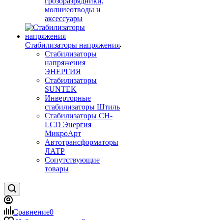
грозоразрядники,
молниеотводы и
аксессуары
Стабилизаторы напряжения
Стабилизаторы
напряжения
ЭНЕРГИЯ
Стабилизаторы
SUNTEK
Инверторные
стабилизаторы Штиль
Стабилизаторы СН-
LCD Энepгия
МикроАрт
Автотрансформаторы
ЛАТР
Сопутствующие
товары
Сравнение
0