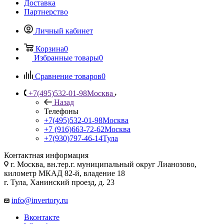
Доставка
Партнерство
Личный кабинет
Корзина
0
Избранные товары
0
Сравнение товаров
0
+7(495)532-01-98
Москва
Назад
Телефоны
+7(495)532-01-98
Москва
+7 (916)663-72-62
Москва
+7(930)797-46-14
Тула
Контактная информация
г. Москва, вн.тер.г. муниципальный округ Лианозово,
километр МКАД 82-й, владение 18
г. Тула, Ханинский проезд, д. 23
info@invertory.ru
Вконтакте