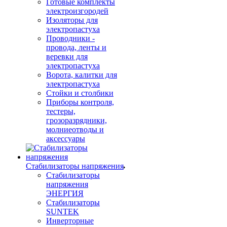
Готовые комплекты
электроизгородей
Изоляторы для
электропастуха
Проводники -
провода, ленты и
веревки для
электропастуха
Ворота, калитки для
электропастуха
Стойки и столбики
Приборы контроля,
тестеры,
грозоразрядники,
молниеотводы и
аксессуары
Стабилизаторы напряжения
Стабилизаторы
напряжения
ЭНЕРГИЯ
Стабилизаторы
SUNTEK
Инверторные