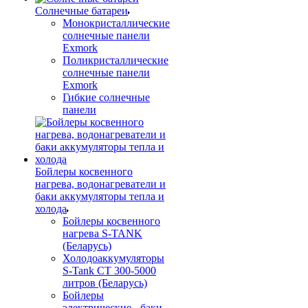
Солнечные батареи
Монокристаллические
солнечные панели
Exmork
Поликристаллические
солнечные панели
Exmork
Гибкие солнечные
панели
Бойлеры косвенного
нагрева, водонагреватели и
баки аккумуляторы тепла и
холода
Бойлеры косвенного
нагрева S-TANK
(Беларусь)
Холодоаккумуляторы
S-Tank СТ 300-5000
литров (Беларусь)
Бойлеры
электрические - баки