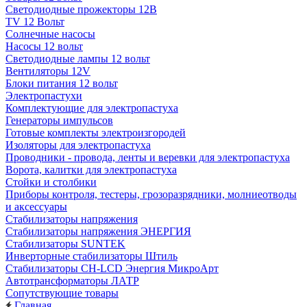
Светодиодные прожекторы 12В
TV 12 Вольт
Солнечные насосы
Насосы 12 вольт
Светодиодные лампы 12 вольт
Вентиляторы 12V
Блоки питания 12 вольт
Электропастухи
Комплектующие для электропастуха
Генераторы импульсов
Готовые комплекты электроизгородей
Изоляторы для электропастуха
Проводники - провода, ленты и веревки для электропастуха
Ворота, калитки для электропастуха
Стойки и столбики
Приборы контроля, тестеры, грозоразрядники, молниеотводы
и аксессуары
Стабилизаторы напряжения
Стабилизаторы напряжения ЭНЕРГИЯ
Стабилизаторы SUNTEK
Инверторные стабилизаторы Штиль
Стабилизаторы СН-LCD Энepгия МикроАрт
Автотрансформаторы ЛАТР
Сопутствующие товары
Главная