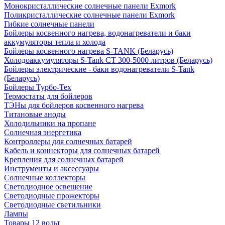
Монокристаллические солнечные панели Exmork
Поликристаллические солнечные панели Exmork
Гибкие солнечные панели
Бойлеры косвенного нагрева, водонагреватели и баки
аккумуляторы тепла и холода
Бойлеры косвенного нагрева S-TANK (Беларусь)
Холодоаккумуляторы S-Tank СТ 300-5000 литров (Беларусь)
Бойлеры электрические - баки водонагреватели S-Tank
(Беларусь)
Бойлеры Турбо-Тех
Термостаты для бойлеров
ТЭНы для бойлеров косвенного нагрева
Титановые аноды
Холодильники на пропане
Солнечная энергетика
Контроллеры для солнечных батарей
Кабель и коннекторы для солнечных батарей
Крепления для солнечных батарей
Инструменты и аксессуары
Солнечные коллекторы
Светодиодное освещение
Светодиодные прожекторы
Светодиодные светильники
Лампы
Товары 12 вольт