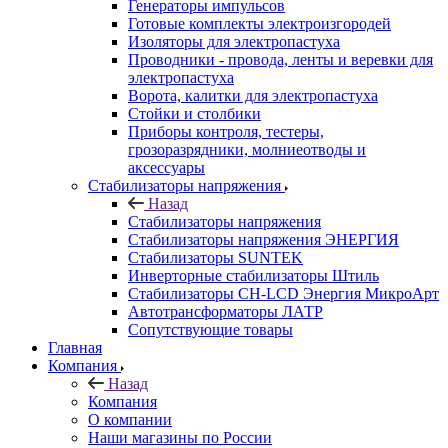
Генераторы импульсов
Готовые комплекты электроизгородей
Изоляторы для электропастуха
Проводники - провода, ленты и веревки для
электропастуха
Ворота, калитки для электропастуха
Стойки и столбики
Приборы контроля, тестеры,
грозоразрядники, молниеотводы и
аксессуары
Стабилизаторы напряжения
Назад
Стабилизаторы напряжения
Стабилизаторы напряжения ЭНЕРГИЯ
Стабилизаторы SUNTEK
Инверторные стабилизаторы Штиль
Стабилизаторы СН-LCD Энepгия МикроАрт
Автотрансформаторы ЛАТР
Сопутствующие товары
Главная
Компания
Назад
Компания
О компании
Наши магазины по России