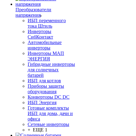
Преобразователи
напряжения
ИБП переменного
тока Штиль
Инверторы
СибКонтакт
Автомобильные
инверторы
Инверторы МАП
ЭНЕРГИЯ
Гибридные инверторы
для солнечных
батарей
ИБП для котлов
Приборы защиты
оборудования
Конверторы DC DC
ИБП Энергия
Готовые комплекты
ИБП для дома, дачи и
офиса
Сетевые инверторы
+ ЕЩЕ 1