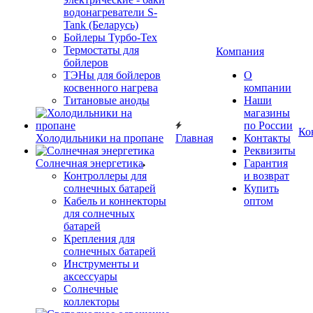
водонагреватели S-
Tank (Беларусь)
Бойлеры Турбо-Тех
Термостаты для
Компания
бойлеров
ТЭНы для бойлеров
О
косвенного нагрева
компании
Титановые аноды
Наши
магазины
по России
Ко
Холодильники на пропане
Главная
Контакты
Реквизиты
Солнечная энергетика
Гарантия
Контроллеры для
и возврат
солнечных батарей
Купить
Кабель и коннекторы
оптом
для солнечных
батарей
Крепления для
солнечных батарей
Инструменты и
аксессуары
Солнечные
коллекторы