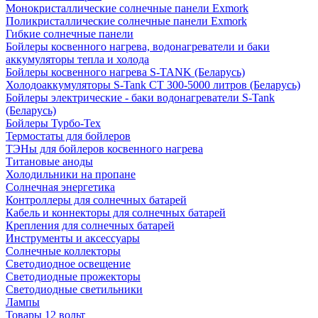
Монокристаллические солнечные панели Exmork
Поликристаллические солнечные панели Exmork
Гибкие солнечные панели
Бойлеры косвенного нагрева, водонагреватели и баки
аккумуляторы тепла и холода
Бойлеры косвенного нагрева S-TANK (Беларусь)
Холодоаккумуляторы S-Tank СТ 300-5000 литров (Беларусь)
Бойлеры электрические - баки водонагреватели S-Tank
(Беларусь)
Бойлеры Турбо-Тех
Термостаты для бойлеров
ТЭНы для бойлеров косвенного нагрева
Титановые аноды
Холодильники на пропане
Солнечная энергетика
Контроллеры для солнечных батарей
Кабель и коннекторы для солнечных батарей
Крепления для солнечных батарей
Инструменты и аксессуары
Солнечные коллекторы
Светодиодное освещение
Светодиодные прожекторы
Светодиодные светильники
Лампы
Товары 12 вольт