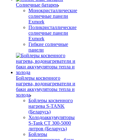
Солнечные батареи
Монокристаллические
солнечные панели
Exmork
Поликристаллические
солнечные панели
Exmork
Гибкие солнечные
панели
Бойлеры косвенного
нагрева, водонагреватели и
баки аккумуляторы тепла и
холода
Бойлеры косвенного
нагрева S-TANK
(Беларусь)
Холодоаккумуляторы
S-Tank СТ 300-5000
литров (Беларусь)
Бойлеры
электрические - баки