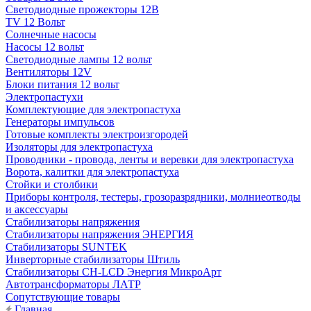
Светодиодные прожекторы 12В
TV 12 Вольт
Солнечные насосы
Насосы 12 вольт
Светодиодные лампы 12 вольт
Вентиляторы 12V
Блоки питания 12 вольт
Электропастухи
Комплектующие для электропастуха
Генераторы импульсов
Готовые комплекты электроизгородей
Изоляторы для электропастуха
Проводники - провода, ленты и веревки для электропастуха
Ворота, калитки для электропастуха
Стойки и столбики
Приборы контроля, тестеры, грозоразрядники, молниеотводы
и аксессуары
Стабилизаторы напряжения
Стабилизаторы напряжения ЭНЕРГИЯ
Стабилизаторы SUNTEK
Инверторные стабилизаторы Штиль
Стабилизаторы СН-LCD Энepгия МикроАрт
Автотрансформаторы ЛАТР
Сопутствующие товары
Главная