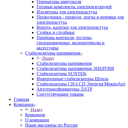
Генераторы импульсов
Готовые комплекты электроизгородей
Изоляторы для электропастуха
Проводники - провода, ленты и веревки для
электропастуха
Ворота, калитки для электропастуха
Стойки и столбики
Приборы контроля, тестеры,
грозоразрядники, молниеотводы и
аксессуары
Стабилизаторы напряжения
Назад
Стабилизаторы напряжения
Стабилизаторы напряжения ЭНЕРГИЯ
Стабилизаторы SUNTEK
Инверторные стабилизаторы Штиль
Стабилизаторы СН-LCD Энepгия МикроАрт
Автотрансформаторы ЛАТР
Сопутствующие товары
Главная
Компания
Назад
Компания
О компании
Наши магазины по России