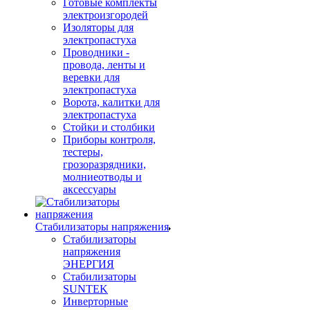
Готовые комплекты
электроизгородей
Изоляторы для
электропастуха
Проводники -
провода, ленты и
веревки для
электропастуха
Ворота, калитки для
электропастуха
Стойки и столбики
Приборы контроля,
тестеры,
грозоразрядники,
молниеотводы и
аксессуары
Стабилизаторы напряжения
Стабилизаторы
напряжения
ЭНЕРГИЯ
Стабилизаторы
SUNTEK
Инверторные