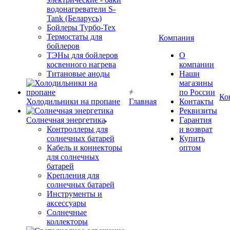
водонагреватели S-
Tank (Беларусь)
Бойлеры Турбо-Тех
Термостаты для
Компания
бойлеров
ТЭНы для бойлеров
О
косвенного нагрева
компании
Титановые аноды
Наши
магазины
по России
Ко
Холодильники на пропане
Главная
Контакты
Реквизиты
Солнечная энергетика
Гарантия
Контроллеры для
и возврат
солнечных батарей
Купить
Кабель и коннекторы
оптом
для солнечных
батарей
Крепления для
солнечных батарей
Инструменты и
аксессуары
Солнечные
коллекторы