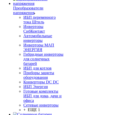
Преобразователи
напряжения
ИБП переменного
тока Штиль
Инверторы
СибКонтакт
Автомобильные
инверторы
Инверторы МАП
ЭНЕРГИЯ
Гибридные инверторы
для солнечных
батарей
ИБП для котлов
Приборы защиты
оборудования
Конверторы DC DC
ИБП Энергия
Готовые комплекты
ИБП для дома, дачи и
офиса
Сетевые инверторы
+ ЕЩЕ 1