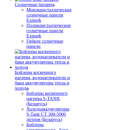
Солнечные батареи
Монокристаллические
солнечные панели
Exmork
Поликристаллические
солнечные панели
Exmork
Гибкие солнечные
панели
Бойлеры косвенного
нагрева, водонагреватели и
баки аккумуляторы тепла и
холода
Бойлеры косвенного
нагрева S-TANK
(Беларусь)
Холодоаккумуляторы
S-Tank СТ 300-5000
литров (Беларусь)
Бойлеры
электрические - баки