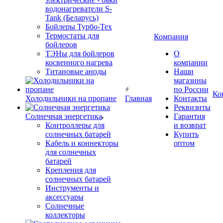
водонагреватели S-
Tank (Беларусь)
Бойлеры Турбо-Тех
Термостаты для
Компания
бойлеров
ТЭНы для бойлеров
О
косвенного нагрева
компании
Титановые аноды
Наши
магазины
по России
Ко
Холодильники на пропане
Главная
Контакты
Реквизиты
Солнечная энергетика
Гарантия
Контроллеры для
и возврат
солнечных батарей
Купить
Кабель и коннекторы
оптом
для солнечных
батарей
Крепления для
солнечных батарей
Инструменты и
аксессуары
Солнечные
коллекторы