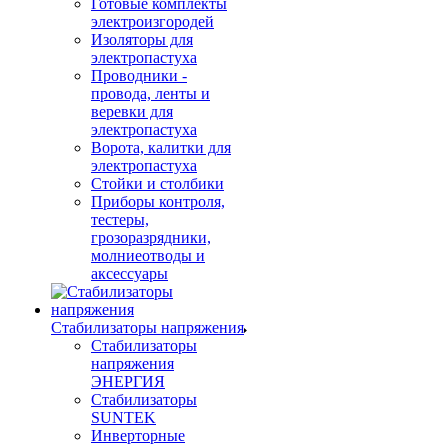
Готовые комплекты
электроизгородей
Изоляторы для
электропастуха
Проводники -
провода, ленты и
веревки для
электропастуха
Ворота, калитки для
электропастуха
Стойки и столбики
Приборы контроля,
тестеры,
грозоразрядники,
молниеотводы и
аксессуары
Стабилизаторы напряжения
Стабилизаторы
напряжения
ЭНЕРГИЯ
Стабилизаторы
SUNTEK
Инверторные