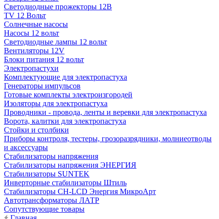
Светодиодные прожекторы 12В
TV 12 Вольт
Солнечные насосы
Насосы 12 вольт
Светодиодные лампы 12 вольт
Вентиляторы 12V
Блоки питания 12 вольт
Электропастухи
Комплектующие для электропастуха
Генераторы импульсов
Готовые комплекты электроизгородей
Изоляторы для электропастуха
Проводники - провода, ленты и веревки для электропастуха
Ворота, калитки для электропастуха
Стойки и столбики
Приборы контроля, тестеры, грозоразрядники, молниеотводы
и аксессуары
Стабилизаторы напряжения
Стабилизаторы напряжения ЭНЕРГИЯ
Стабилизаторы SUNTEK
Инверторные стабилизаторы Штиль
Стабилизаторы СН-LCD Энepгия МикроАрт
Автотрансформаторы ЛАТР
Сопутствующие товары
Главная