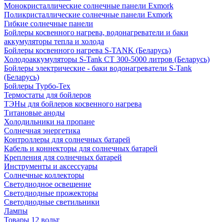
Монокристаллические солнечные панели Exmork
Поликристаллические солнечные панели Exmork
Гибкие солнечные панели
Бойлеры косвенного нагрева, водонагреватели и баки
аккумуляторы тепла и холода
Бойлеры косвенного нагрева S-TANK (Беларусь)
Холодоаккумуляторы S-Tank СТ 300-5000 литров (Беларусь)
Бойлеры электрические - баки водонагреватели S-Tank
(Беларусь)
Бойлеры Турбо-Тех
Термостаты для бойлеров
ТЭНы для бойлеров косвенного нагрева
Титановые аноды
Холодильники на пропане
Солнечная энергетика
Контроллеры для солнечных батарей
Кабель и коннекторы для солнечных батарей
Крепления для солнечных батарей
Инструменты и аксессуары
Солнечные коллекторы
Светодиодное освещение
Светодиодные прожекторы
Светодиодные светильники
Лампы
Товары 12 вольт