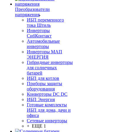
Преобразователи
напряжения
ИБП переменного
тока Штиль
Инверторы
СибКонтакт
Автомобильные
инверторы
Инверторы МАП
ЭНЕРГИЯ
Гибридные инверторы
для солнечных
батарей
ИБП для котлов
Приборы защиты
оборудования
Конверторы DC DC
ИБП Энергия
Готовые комплекты
ИБП для дома, дачи и
офиса
Сетевые инверторы
+ ЕЩЕ 1