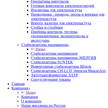
Генераторы импульсов
Готовые комплекты электроизгородей
Изоляторы для электропастуха
Проводники - провода, ленты и веревки для
электропастуха
Ворота, калитки для электропастуха
Стойки и столбики
Приборы контроля, тестеры,
грозоразрядники, молниеотводы и
аксессуары
Стабилизаторы напряжения
Назад
Стабилизаторы напряжения
Стабилизаторы напряжения ЭНЕРГИЯ
Стабилизаторы SUNTEK
Инверторные стабилизаторы Штиль
Стабилизаторы СН-LCD Энepгия МикроАрт
Автотрансформаторы ЛАТР
Сопутствующие товары
Главная
Компания
Назад
Компания
О компании
Наши магазины по России