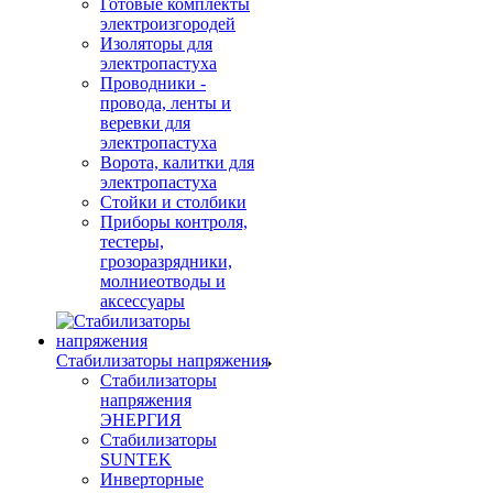
Готовые комплекты
электроизгородей
Изоляторы для
электропастуха
Проводники -
провода, ленты и
веревки для
электропастуха
Ворота, калитки для
электропастуха
Стойки и столбики
Приборы контроля,
тестеры,
грозоразрядники,
молниеотводы и
аксессуары
Стабилизаторы напряжения
Стабилизаторы
напряжения
ЭНЕРГИЯ
Стабилизаторы
SUNTEK
Инверторные