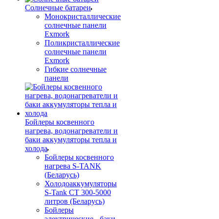
Солнечные батареи
Монокристаллические
солнечные панели
Exmork
Поликристаллические
солнечные панели
Exmork
Гибкие солнечные
панели
Бойлеры косвенного
нагрева, водонагреватели и
баки аккумуляторы тепла и
холода
Бойлеры косвенного
нагрева S-TANK
(Беларусь)
Холодоаккумуляторы
S-Tank СТ 300-5000
литров (Беларусь)
Бойлеры
электрические - баки