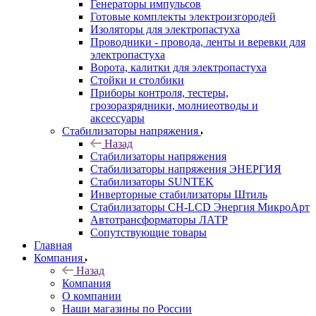
Генераторы импульсов
Готовые комплекты электроизгородей
Изоляторы для электропастуха
Проводники - провода, ленты и веревки для
электропастуха
Ворота, калитки для электропастуха
Стойки и столбики
Приборы контроля, тестеры,
грозоразрядники, молниеотводы и
аксессуары
Стабилизаторы напряжения
Назад
Стабилизаторы напряжения
Стабилизаторы напряжения ЭНЕРГИЯ
Стабилизаторы SUNTEK
Инверторные стабилизаторы Штиль
Стабилизаторы СН-LCD Энepгия МикроАрт
Автотрансформаторы ЛАТР
Сопутствующие товары
Главная
Компания
Назад
Компания
О компании
Наши магазины по России