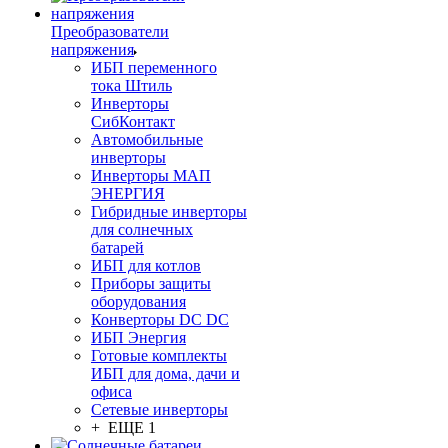
Преобразователи
напряжения
ИБП переменного
тока Штиль
Инверторы
СибКонтакт
Автомобильные
инверторы
Инверторы МАП
ЭНЕРГИЯ
Гибридные инверторы
для солнечных
батарей
ИБП для котлов
Приборы защиты
оборудования
Конверторы DC DC
ИБП Энергия
Готовые комплекты
ИБП для дома, дачи и
офиса
Сетевые инверторы
+ ЕЩЕ 1