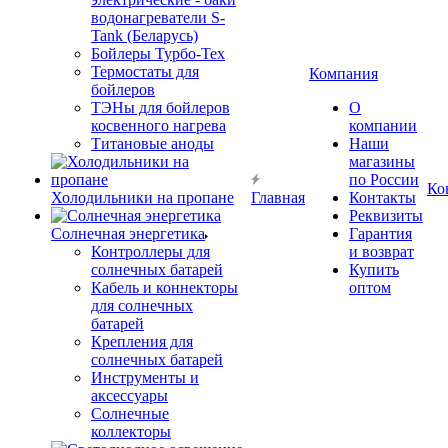
водонагреватели S-
Tank (Беларусь)
Бойлеры Турбо-Тех
Термостаты для
Компания
бойлеров
ТЭНы для бойлеров
О
косвенного нагрева
компании
Титановые аноды
Наши
магазины
по России
Ко
Холодильники на пропане
Главная
Контакты
Реквизиты
Солнечная энергетика
Гарантия
Контроллеры для
и возврат
солнечных батарей
Купить
Кабель и коннекторы
оптом
для солнечных
батарей
Крепления для
солнечных батарей
Инструменты и
аксессуары
Солнечные
коллекторы