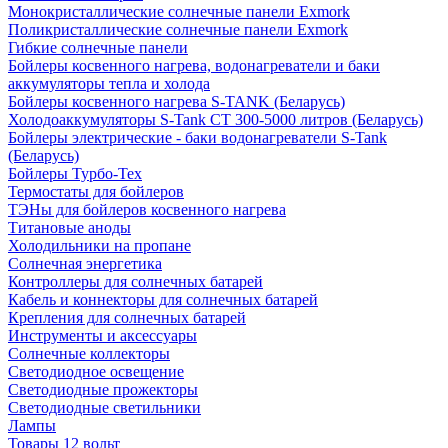
Монокристаллические солнечные панели Exmork
Поликристаллические солнечные панели Exmork
Гибкие солнечные панели
Бойлеры косвенного нагрева, водонагреватели и баки
аккумуляторы тепла и холода
Бойлеры косвенного нагрева S-TANK (Беларусь)
Холодоаккумуляторы S-Tank СТ 300-5000 литров (Беларусь)
Бойлеры электрические - баки водонагреватели S-Tank
(Беларусь)
Бойлеры Турбо-Тех
Термостаты для бойлеров
ТЭНы для бойлеров косвенного нагрева
Титановые аноды
Холодильники на пропане
Солнечная энергетика
Контроллеры для солнечных батарей
Кабель и коннекторы для солнечных батарей
Крепления для солнечных батарей
Инструменты и аксессуары
Солнечные коллекторы
Светодиодное освещение
Светодиодные прожекторы
Светодиодные светильники
Лампы
Товары 12 вольт