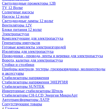
Светодиодные прожекторы 12В
TV 12 Вольт
Солнечные насосы
Насосы 12 вольт
Светодиодные лампы 12 вольт
Вентиляторы 12V
Блоки питания 12 вольт
Электропастухи
Комплектующие для электропастуха
Генераторы импульсов
Готовые комплекты электроизгородей
Изоляторы для электропастуха
Проводники - провода, ленты и веревки для электропастуха
Ворота, калитки для электропастуха
Стойки и столбики
Приборы контроля, тестеры, грозоразрядники, молниеотводы
и аксессуары
Стабилизаторы напряжения
Стабилизаторы напряжения ЭНЕРГИЯ
Стабилизаторы SUNTEK
Инверторные стабилизаторы Штиль
Стабилизаторы СН-LCD Энepгия МикроАрт
Автотрансформаторы ЛАТР
Сопутствующие товары
Главная