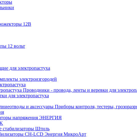
кторы
льники
рожекторы 12В
пы 12 вольт
ие для электропастуха
омплекты электроизгородей
ектропастуха
Проводники - провода, ленты и веревки для электроп
тки для электропастуха
Приборы контроля, тестеры, грозораз
ия
аторы напряжения ЭНЕРГИЯ
EK
е стабилизаторы Штиль
билизаторы СН-LCD Энepгия МикроАрт