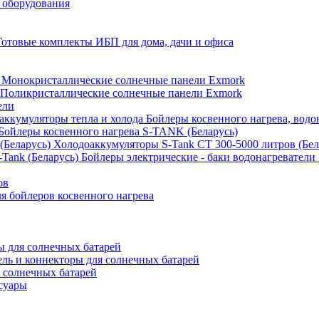
 оборудования
Готовые комплекты ИБП для дома, дачи и офиса
Монокристаллические солнечные панели Exmork
Поликристаллические солнечные панели Exmork
ели
Бойлеры косвенного нагрева, водо
Бойлеры косвенного нагрева S-TANK (Беларусь)
Холодоаккумуляторы S-Tank СТ 300-5000 литров (Бел
Бойлеры электрические - баки водонагреватели 
ов
 бойлеров косвенного нагрева
 для солнечных батарей
ель и коннекторы для солнечных батарей
 солнечных батарей
суары