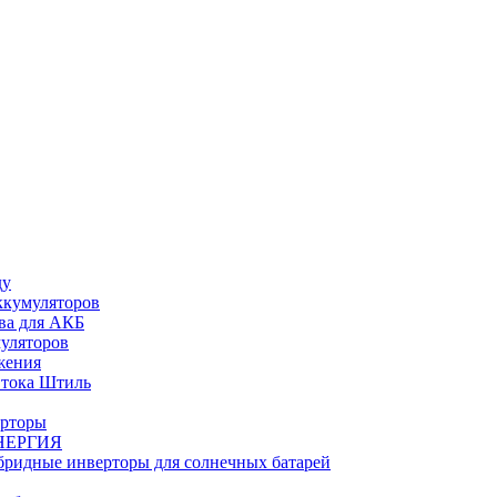
ду
ккумуляторов
ва для АКБ
муляторов
жения
 тока Штиль
ерторы
НЕРГИЯ
бридные инверторы для солнечных батарей