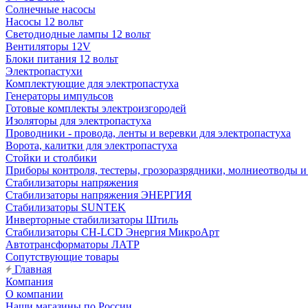
Солнечные насосы
Насосы 12 вольт
Светодиодные лампы 12 вольт
Вентиляторы 12V
Блоки питания 12 вольт
Электропастухи
Комплектующие для электропастуха
Генераторы импульсов
Готовые комплекты электроизгородей
Изоляторы для электропастуха
Проводники - провода, ленты и веревки для электропастуха
Ворота, калитки для электропастуха
Стойки и столбики
Приборы контроля, тестеры, грозоразрядники, молниеотводы и
Стабилизаторы напряжения
Стабилизаторы напряжения ЭНЕРГИЯ
Стабилизаторы SUNTEK
Инверторные стабилизаторы Штиль
Стабилизаторы СН-LCD Энepгия МикроАрт
Автотрансформаторы ЛАТР
Сопутствующие товары
Главная
Компания
О компании
Наши магазины по России