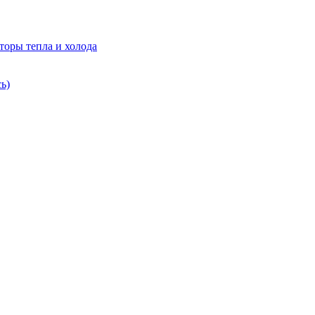
торы тепла и холода
ь)