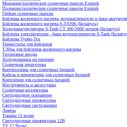
Монокристаллические солнечные панели Exmork
Поликристаллические солнечные панели Exmork
Гибкие солнечные панели
Бойлеры косвенного нагрева, водонагреватели и баки аккумуля
Бойлеры косвенного нагрева S-TANK (Беларусь)
Холодоаккумуляторы S-Tank СТ 300-5000 литров (Беларусь)
Бойлеры электрические - баки водонагреватели S-Tank (Беларус
Бойлеры Турбо-Тех
Термостаты для бойлеров
ТЭНы для бойлеров косвенного нагрева
Титановые аноды
Холодильники на пропане
Солнечная энергетика
Контроллеры для солнечных батарей
Кабель и коннекторы для солнечных батарей
Крепления для солнечных батарей
Инструменты и аксессуары
Солнечные коллекторы
Светодиодное освещение
Светодиодные прожекторы
Светодиодные светильники
Лампы
Товары 12 вольт
Светодиодные прожекторы 12В
TV 12 Вольт