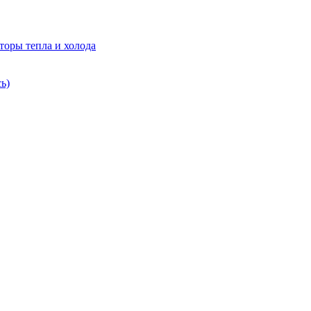
торы тепла и холода
ь)