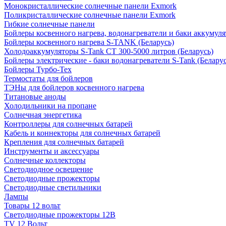
Монокристаллические солнечные панели Exmork
Поликристаллические солнечные панели Exmork
Гибкие солнечные панели
Бойлеры косвенного нагрева, водонагреватели и баки аккумуля
Бойлеры косвенного нагрева S-TANK (Беларусь)
Холодоаккумуляторы S-Tank СТ 300-5000 литров (Беларусь)
Бойлеры электрические - баки водонагреватели S-Tank (Беларус
Бойлеры Турбо-Тех
Термостаты для бойлеров
ТЭНы для бойлеров косвенного нагрева
Титановые аноды
Холодильники на пропане
Солнечная энергетика
Контроллеры для солнечных батарей
Кабель и коннекторы для солнечных батарей
Крепления для солнечных батарей
Инструменты и аксессуары
Солнечные коллекторы
Светодиодное освещение
Светодиодные прожекторы
Светодиодные светильники
Лампы
Товары 12 вольт
Светодиодные прожекторы 12В
TV 12 Вольт