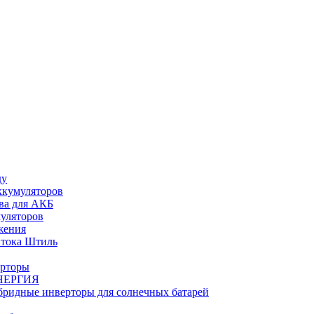
ду
ккумуляторов
ва для АКБ
муляторов
жения
 тока Штиль
ерторы
НЕРГИЯ
бридные инверторы для солнечных батарей