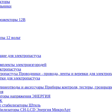
кторы
льники
рожекторы 12В
пы 12 вольт
ие для электропастуха
омплекты электроизгородей
ектропастуха
Проводники - провода, ленты и веревки для электроп
тки для электропастуха
Приборы контроля, тестеры, грозораз
ия
аторы напряжения ЭНЕРГИЯ
EK
е стабилизаторы Штиль
билизаторы СН-LCD Энepгия МикроАрт