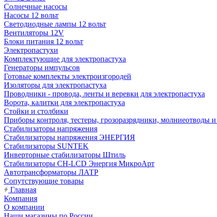
Солнечные насосы
Насосы 12 вольт
Светодиодные лампы 12 вольт
Вентиляторы 12V
Блоки питания 12 вольт
Электропастухи
Комплектующие для электропастуха
Генераторы импульсов
Готовые комплекты электроизгородей
Изоляторы для электропастуха
Проводники - провода, ленты и веревки для электропастуха
Ворота, калитки для электропастуха
Стойки и столбики
Приборы контроля, тестеры, грозоразрядники, молниеотводы и
Стабилизаторы напряжения
Стабилизаторы напряжения ЭНЕРГИЯ
Стабилизаторы SUNTEK
Инверторные стабилизаторы Штиль
Стабилизаторы СН-LCD Энepгия МикроАрт
Автотрансформаторы ЛАТР
Сопутствующие товары
Главная
Компания
О компании
Наши магазины по России