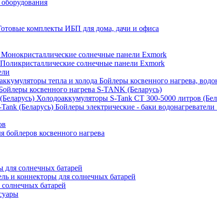
 оборудования
Готовые комплекты ИБП для дома, дачи и офиса
Монокристаллические солнечные панели Exmork
Поликристаллические солнечные панели Exmork
ели
Бойлеры косвенного нагрева, водо
Бойлеры косвенного нагрева S-TANK (Беларусь)
Холодоаккумуляторы S-Tank СТ 300-5000 литров (Бел
Бойлеры электрические - баки водонагреватели 
ов
 бойлеров косвенного нагрева
 для солнечных батарей
ель и коннекторы для солнечных батарей
 солнечных батарей
суары