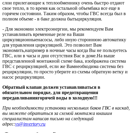
слои прилегающие к теплообменнику очень быстро отдают
свое тепло, в то время как остальной объембака все еще в
горячем состоянии. Таким образом, чтобы ГВС всегда был в
полном объеме - в баке должна бытьциркуляция.
- Для экономии электроэнергии, мы рекомендуем Вам
устанавливать временные реле на Ваши
циркуляционныенасосы, либо иную стороннюю автоматику
для управления циркуляцией. Это позволит Вам
экономить,например в ночные часы когда Вы не пользуетесь
ГВС, или в часы и дни отсутствия Вас в доме.На выше
представленной монтажной схеме бака, изображена система
ГВС с рециркуляцией, если же Вамнеобходима система без
рециркуляции, то просто уберите из схемы обратную ветку и
насос рециркуляции.
Обратный клапан должен устанавливаться в
обязательном порядке, для предотвращения
передавливаниягорячей воды в холодную!!!
При необходимости установки нескольких баков ГВС в каскад,
вы можете обратиться за схемой монтажа кнашим
специалистам написав письмо на следующий
адрес:
vs@invertory.ru