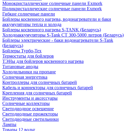
Монокристаллические солнечные панели Exmork
Поликристаллические солнечные панели Exmork
Гибкие солнечные панели
Бойлеры косвенного нагрева, водонагреватели и баки
аккумуляторы тепла и холода
Бойлеры косвенного нагрева S-TANK (Беларусь)
Холодоаккумуляторы S-Tank СТ 300-5000 литров (Беларусь)
Бойлеры электрические - баки водонагреватели S-Tank
(Беларусь)
Бойлеры Турбо-Тех
Термостаты для бойлеров
ТЭНы для бойлеров косвенного нагрева
Титановые аноды
Холодильники на пропане
Солнечная энергетика
Контроллеры для солнечных батарей
Кабель и коннекторы для солнечных батарей
Крепления для солнечных батарей
Инструменты и аксессуары
Солнечные коллекторы
Светодиодное освещение
Светодиодные прожекторы
Светодиодные светильники
Лампы
Товары 12 вольт