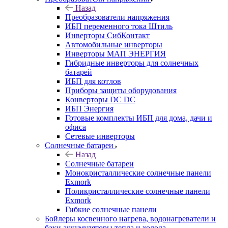
Назад
Преобразователи напряжения
ИБП переменного тока Штиль
Инверторы СибКонтакт
Автомобильные инверторы
Инверторы МАП ЭНЕРГИЯ
Гибридные инверторы для солнечных
батарей
ИБП для котлов
Приборы защиты оборудования
Конверторы DC DC
ИБП Энергия
Готовые комплекты ИБП для дома, дачи и
офиса
Сетевые инверторы
Солнечные батареи
Назад
Солнечные батареи
Монокристаллические солнечные панели
Exmork
Поликристаллические солнечные панели
Exmork
Гибкие солнечные панели
Бойлеры косвенного нагрева, водонагреватели и
баки аккумуляторы тепла и холода