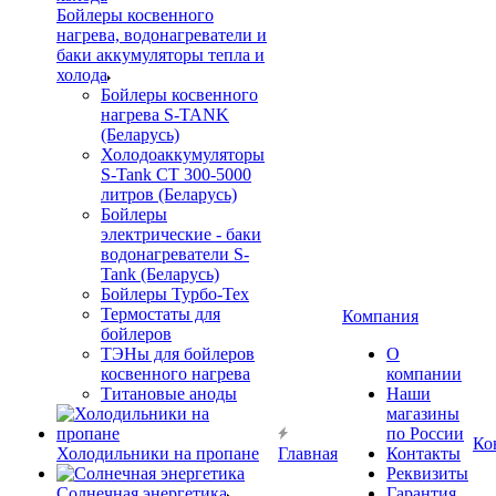
Бойлеры косвенного
нагрева, водонагреватели и
баки аккумуляторы тепла и
холода
Бойлеры косвенного
нагрева S-TANK
(Беларусь)
Холодоаккумуляторы
S-Tank СТ 300-5000
литров (Беларусь)
Бойлеры
электрические - баки
водонагреватели S-
Tank (Беларусь)
Бойлеры Турбо-Тех
Термостаты для
Компания
бойлеров
ТЭНы для бойлеров
О
косвенного нагрева
компании
Титановые аноды
Наши
магазины
по России
Ко
Холодильники на пропане
Главная
Контакты
Реквизиты
Солнечная энергетика
Гарантия