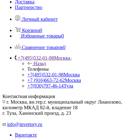
Доставка
Партнерство
Личный кабинет
Корзина
0
Избранные товары
0
Сравнение товаров
0
+7(495)532-01-98
Москва
Назад
Телефоны
+7(495)532-01-98
Москва
+7 (916)663-72-62
Москва
+7(930)797-46-14
Тула
Контактная информация
г. Москва, вн.тер.г. муниципальный округ Лианозово,
километр МКАД 82-й, владение 18
г. Тула, Ханинский проезд, д. 23
info@invertory.ru
Вконтакте