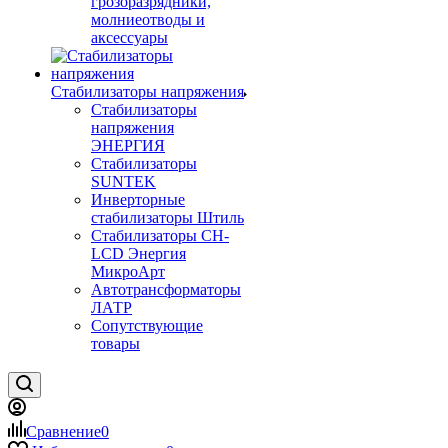
грозоразрядники,
молниеотводы и
аксессуары
Стабилизаторы напряжения
Стабилизаторы
напряжения
ЭНЕРГИЯ
Стабилизаторы
SUNTEK
Инверторные
стабилизаторы Штиль
Стабилизаторы СН-
LCD Энepгия
МикроАрт
Автотрансформаторы
ЛАТР
Сопутствующие
товары
Сравнение
0