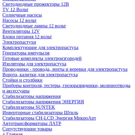
Светодиодные прожекторы 12В
TV 12 Вольт
Солнечные насосы
Насосы 12 вольт
Светодиодные лампы 12 вольт
Вентиляторы 12V
Блоки питания 12 вольт
Электропастухи
Комплектующие для электропастуха
Генераторы импульсов
Готовые комплекты электроизгородей
Изоляторы для электропастуха
Проводники - провода, ленты и веревки для электропастуха
Ворота, калитки для электропастуха
Стойки и столбики
Приборы контроля, тестеры, грозоразрядники, молниеотводы
и аксессуары
Стабилизаторы напряжения
Стабилизаторы напряжения ЭНЕРГИЯ
Стабилизаторы SUNTEK
Инверторные стабилизаторы Штиль
Стабилизаторы СН-LCD Энepгия МикроАрт
Автотрансформаторы ЛАТР
Сопутствующие товары
Главная