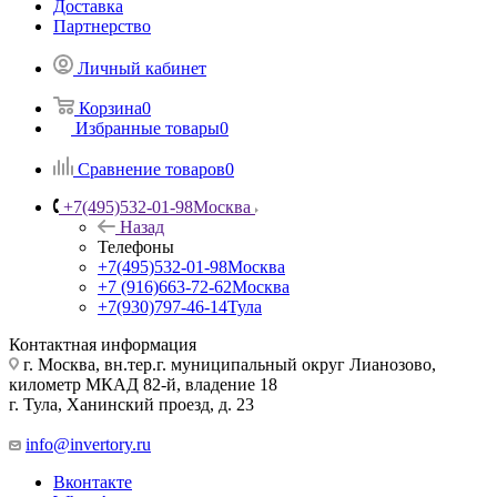
Доставка
Партнерство
Личный кабинет
Корзина
0
Избранные товары
0
Сравнение товаров
0
+7(495)532-01-98
Москва
Назад
Телефоны
+7(495)532-01-98
Москва
+7 (916)663-72-62
Москва
+7(930)797-46-14
Тула
Контактная информация
г. Москва, вн.тер.г. муниципальный округ Лианозово,
километр МКАД 82-й, владение 18
г. Тула, Ханинский проезд, д. 23
info@invertory.ru
Вконтакте