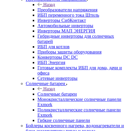
Назад
Преобразователи напряжения
ИБП переменного тока Штиль
Инверторы СибКонтакт
Автомобильные инверторы
Инверторы МАП ЭНЕРГИЯ
Гибридные инверторы для солнечных
батарей
ИБП для котлов
Приборы защиты оборудования
Конверторы DC DC
ИБП Энергия
Готовые комплекты ИБП для дома, дачи и
офиса
Сетевые инверторы
Солнечные батареи
Назад
Солнечные батареи
Монокристаллические солнечные панели
Exmork
Поликристаллические солнечные панели
Exmork
Гибкие солнечные панели
Бойлеры косвенного нагрева, водонагреватели и
баки аккумуляторы тепла и холода