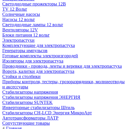
Светодиодные прожекторы 12В
TV 12 Вольт
Солнечные насосы
Насосы 12 вольт
Светодиодные лампы 12 вольт
Вентиляторы 12V
Блоки питания 12 вольт
Электропастухи
Комплектующие для электропастуха
Генераторы импульсов
Готовые комплекты электроизгородей
Изоляторы для электропастуха
Проводники - провода, ленты и веревки для электропастуха
Ворота, калитки для электропастуха
Стойки и столбики
Приборы контроля, тестеры, грозоразрядники, молниеотводы
и аксессуары
Стабилизаторы напряжения
Стабилизаторы напряжения ЭНЕРГИЯ
Стабилизаторы SUNTEK
Инверторные стабилизаторы Штиль
Стабилизаторы СН-LCD Энepгия МикроАрт
Автотрансформаторы ЛАТР
Сопутствующие товары
Главная