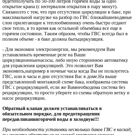
будетеполучать по 50-100 литров горячей воды за одно
открытие крана (с интервалом открытия в пару минут).
Связаноэто с тем, что при отсутствии циркуляции в баке, при
максимальной нагрузке на разбор по ГВС ближайшиеводяные
слои прилегающие к теплообменнику очень быстро отдают
свое тепло, в то время как остальной объембака все еще в
горячем состоянии. Таким образом, чтобы ГВС всегда был в
полном объеме - в баке должна бытьциркуляция.
- Для экономии электроэнергии, мы рекомендуем Вам
устанавливать временные реле на Ваши
циркуляционныенасосы, либо иную стороннюю автоматику
для управления циркуляцией. Это позволит Вам
экономить,например в ночные часы когда Вы не пользуетесь
ГВС, или в часы и дни отсутствия Вас в доме.На выше
представленной монтажной схеме бака, изображена система
ГВС с рециркуляцией, если же Вамнеобходима система без
рециркуляции, то просто уберите из схемы обратную ветку и
насос рециркуляции.
Обратный клапан должен устанавливаться в
обязательном порядке, для предотвращения
передавливаниягорячей воды в холодную!!!
При необходимости установки нескольких баков ГВС в каскад,
вы можете обратиться за схемой монтажа кнашим