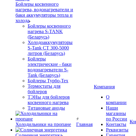
Бойлеры косвенного
нагрева, водонагреватели и
баки аккумуляторы тепла и
холода
Бойлеры косвенного
нагрева S-TANK
(Беларусь)
Холодоаккумуляторы
S-Tank СТ 300-5000
литров (Беларусь)
Бойлеры
электрические - баки
водонагреватели S-
Tank (Беларусь)
Бойлеры Турбо-Тех
Термостаты для
Компания
бойлеров
ТЭНы для бойлеров
О
косвенного нагрева
компании
Титановые аноды
Наши
магазины
по России
Ко
Холодильники на пропане
Главная
Контакты
Реквизиты
Солнечная энергетика
Гарантия