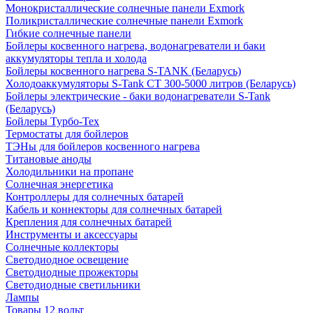
Монокристаллические солнечные панели Exmork
Поликристаллические солнечные панели Exmork
Гибкие солнечные панели
Бойлеры косвенного нагрева, водонагреватели и баки
аккумуляторы тепла и холода
Бойлеры косвенного нагрева S-TANK (Беларусь)
Холодоаккумуляторы S-Tank СТ 300-5000 литров (Беларусь)
Бойлеры электрические - баки водонагреватели S-Tank
(Беларусь)
Бойлеры Турбо-Тех
Термостаты для бойлеров
ТЭНы для бойлеров косвенного нагрева
Титановые аноды
Холодильники на пропане
Солнечная энергетика
Контроллеры для солнечных батарей
Кабель и коннекторы для солнечных батарей
Крепления для солнечных батарей
Инструменты и аксессуары
Солнечные коллекторы
Светодиодное освещение
Светодиодные прожекторы
Светодиодные светильники
Лампы
Товары 12 вольт