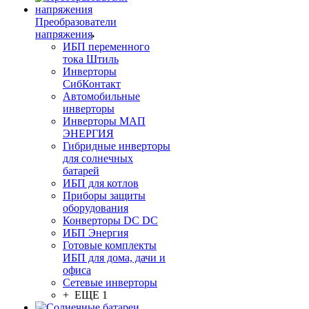
Преобразователи
напряжения
ИБП переменного
тока Штиль
Инверторы
СибКонтакт
Автомобильные
инверторы
Инверторы МАП
ЭНЕРГИЯ
Гибридные инверторы
для солнечных
батарей
ИБП для котлов
Приборы защиты
оборудования
Конверторы DC DC
ИБП Энергия
Готовые комплекты
ИБП для дома, дачи и
офиса
Сетевые инверторы
+ ЕЩЕ 1