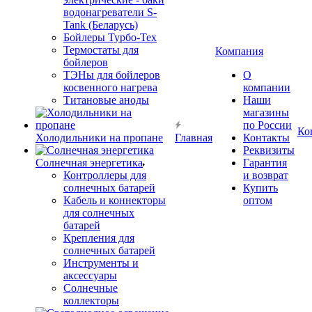
водонагреватели S-
Tank (Беларусь)
Бойлеры Турбо-Тех
Термостаты для
Компания
бойлеров
ТЭНы для бойлеров
О
косвенного нагрева
компании
Титановые аноды
Наши
магазины
по России
Ко
Холодильники на пропане
Главная
Контакты
Реквизиты
Солнечная энергетика
Гарантия
Контроллеры для
и возврат
солнечных батарей
Купить
Кабель и коннекторы
оптом
для солнечных
батарей
Крепления для
солнечных батарей
Инструменты и
аксессуары
Солнечные
коллекторы