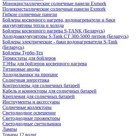
Монокристаллические солнечные панели Exmork
Поликристаллические солнечные панели Exmork
Гибкие солнечные панели
Бойлеры косвенного нагрева, водонагреватели и баки
аккумуляторы тепла и холода
Бойлеры косвенного нагрева S-TANK (Беларусь)
Холодоаккумуляторы S-Tank СТ 300-5000 литров (Беларусь)
Бойлеры электрические - баки водонагреватели S-Tank
(Беларусь)
Бойлеры Турбо-Тех
Термостаты для бойлеров
ТЭНы для бойлеров косвенного нагрева
Титановые аноды
Холодильники на пропане
Солнечная энергетика
Контроллеры для солнечных батарей
Кабель и коннекторы для солнечных батарей
Крепления для солнечных батарей
Инструменты и аксессуары
Солнечные коллекторы
Светодиодное освещение
Светодиодные прожекторы
Светодиодные светильники
Лампы
Товары 12 вольт