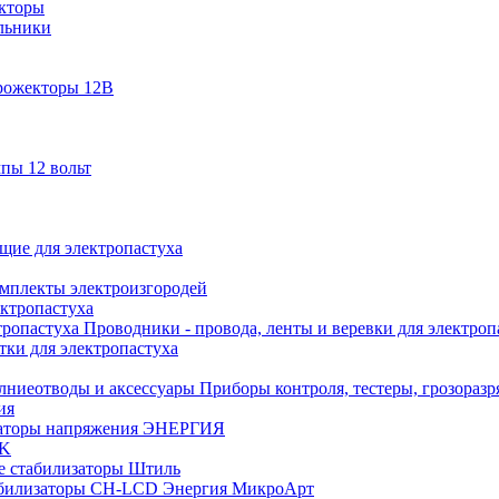
кторы
льники
рожекторы 12В
пы 12 вольт
ие для электропастуха
омплекты электроизгородей
ектропастуха
Проводники - провода, ленты и веревки для электроп
тки для электропастуха
Приборы контроля, тестеры, грозораз
ия
аторы напряжения ЭНЕРГИЯ
EK
е стабилизаторы Штиль
билизаторы СН-LCD Энepгия МикроАрт