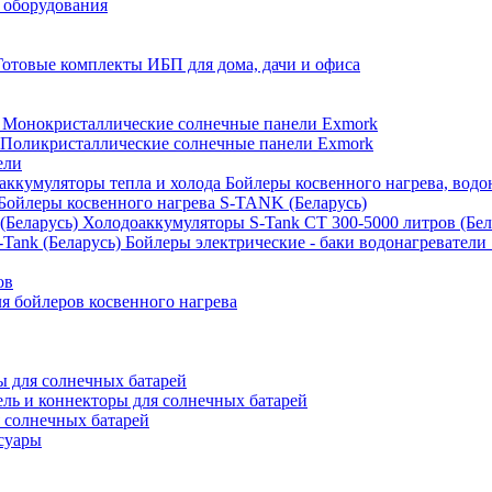
 оборудования
Готовые комплекты ИБП для дома, дачи и офиса
Монокристаллические солнечные панели Exmork
Поликристаллические солнечные панели Exmork
ели
Бойлеры косвенного нагрева, водо
Бойлеры косвенного нагрева S-TANK (Беларусь)
Холодоаккумуляторы S-Tank СТ 300-5000 литров (Бел
Бойлеры электрические - баки водонагреватели 
ов
 бойлеров косвенного нагрева
 для солнечных батарей
ель и коннекторы для солнечных батарей
 солнечных батарей
суары