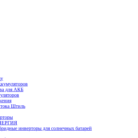
ду
ккумуляторов
ва для АКБ
муляторов
жения
 тока Штиль
ерторы
НЕРГИЯ
бридные инверторы для солнечных батарей