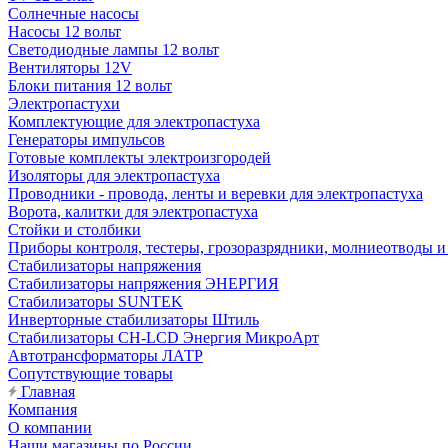
Солнечные насосы
Насосы 12 вольт
Светодиодные лампы 12 вольт
Вентиляторы 12V
Блоки питания 12 вольт
Электропастухи
Комплектующие для электропастуха
Генераторы импульсов
Готовые комплекты электроизгородей
Изоляторы для электропастуха
Проводники - провода, ленты и веревки для электропастуха
Ворота, калитки для электропастуха
Стойки и столбики
Приборы контроля, тестеры, грозоразрядники, молниеотводы и
Стабилизаторы напряжения
Стабилизаторы напряжения ЭНЕРГИЯ
Стабилизаторы SUNTEK
Инверторные стабилизаторы Штиль
Стабилизаторы СН-LCD Энepгия МикроАрт
Автотрансформаторы ЛАТР
Сопутствующие товары
Главная
Компания
О компании
Наши магазины по России