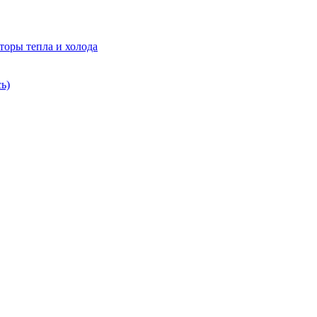
торы тепла и холода
ь)