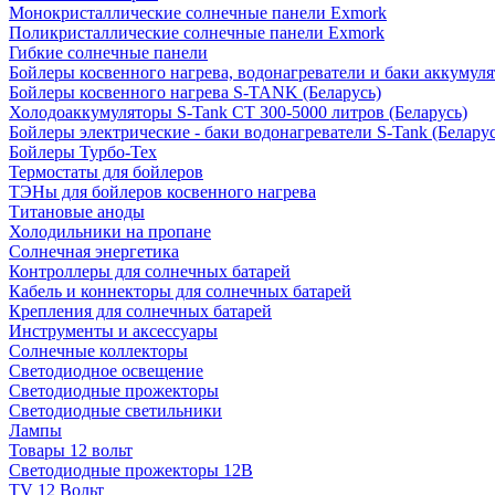
Монокристаллические солнечные панели Exmork
Поликристаллические солнечные панели Exmork
Гибкие солнечные панели
Бойлеры косвенного нагрева, водонагреватели и баки аккумуля
Бойлеры косвенного нагрева S-TANK (Беларусь)
Холодоаккумуляторы S-Tank СТ 300-5000 литров (Беларусь)
Бойлеры электрические - баки водонагреватели S-Tank (Беларус
Бойлеры Турбо-Тех
Термостаты для бойлеров
ТЭНы для бойлеров косвенного нагрева
Титановые аноды
Холодильники на пропане
Солнечная энергетика
Контроллеры для солнечных батарей
Кабель и коннекторы для солнечных батарей
Крепления для солнечных батарей
Инструменты и аксессуары
Солнечные коллекторы
Светодиодное освещение
Светодиодные прожекторы
Светодиодные светильники
Лампы
Товары 12 вольт
Светодиодные прожекторы 12В
TV 12 Вольт