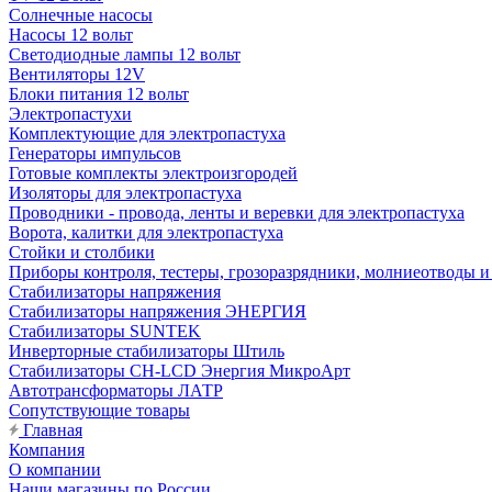
Солнечные насосы
Насосы 12 вольт
Светодиодные лампы 12 вольт
Вентиляторы 12V
Блоки питания 12 вольт
Электропастухи
Комплектующие для электропастуха
Генераторы импульсов
Готовые комплекты электроизгородей
Изоляторы для электропастуха
Проводники - провода, ленты и веревки для электропастуха
Ворота, калитки для электропастуха
Стойки и столбики
Приборы контроля, тестеры, грозоразрядники, молниеотводы и
Стабилизаторы напряжения
Стабилизаторы напряжения ЭНЕРГИЯ
Стабилизаторы SUNTEK
Инверторные стабилизаторы Штиль
Стабилизаторы СН-LCD Энepгия МикроАрт
Автотрансформаторы ЛАТР
Сопутствующие товары
Главная
Компания
О компании
Наши магазины по России