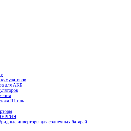
ду
ккумуляторов
ва для АКБ
муляторов
жения
 тока Штиль
ерторы
НЕРГИЯ
бридные инверторы для солнечных батарей