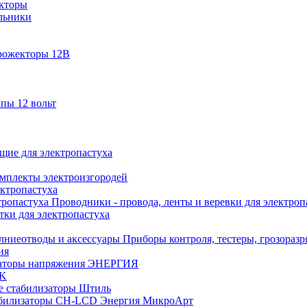
кторы
льники
рожекторы 12В
пы 12 вольт
ие для электропастуха
омплекты электроизгородей
ектропастуха
Проводники - провода, ленты и веревки для электроп
тки для электропастуха
Приборы контроля, тестеры, грозораз
ия
аторы напряжения ЭНЕРГИЯ
EK
е стабилизаторы Штиль
билизаторы СН-LCD Энepгия МикроАрт