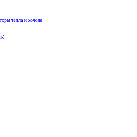
торы тепла и холода
ь)