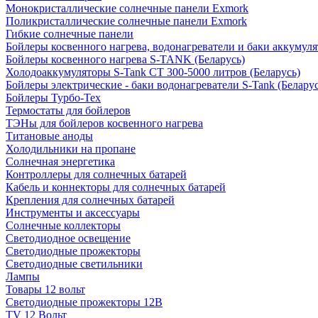
Монокристаллические солнечные панели Exmork
Поликристаллические солнечные панели Exmork
Гибкие солнечные панели
Бойлеры косвенного нагрева, водонагреватели и баки аккумуля
Бойлеры косвенного нагрева S-TANK (Беларусь)
Холодоаккумуляторы S-Tank СТ 300-5000 литров (Беларусь)
Бойлеры электрические - баки водонагреватели S-Tank (Беларус
Бойлеры Турбо-Тех
Термостаты для бойлеров
ТЭНы для бойлеров косвенного нагрева
Титановые аноды
Холодильники на пропане
Солнечная энергетика
Контроллеры для солнечных батарей
Кабель и коннекторы для солнечных батарей
Крепления для солнечных батарей
Инструменты и аксессуары
Солнечные коллекторы
Светодиодное освещение
Светодиодные прожекторы
Светодиодные светильники
Лампы
Товары 12 вольт
Светодиодные прожекторы 12В
TV 12 Вольт