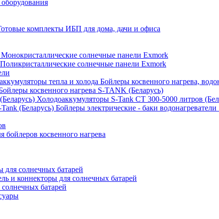
 оборудования
Готовые комплекты ИБП для дома, дачи и офиса
Монокристаллические солнечные панели Exmork
Поликристаллические солнечные панели Exmork
ели
Бойлеры косвенного нагрева, водо
Бойлеры косвенного нагрева S-TANK (Беларусь)
Холодоаккумуляторы S-Tank СТ 300-5000 литров (Бел
Бойлеры электрические - баки водонагреватели 
ов
 бойлеров косвенного нагрева
 для солнечных батарей
ель и коннекторы для солнечных батарей
 солнечных батарей
суары