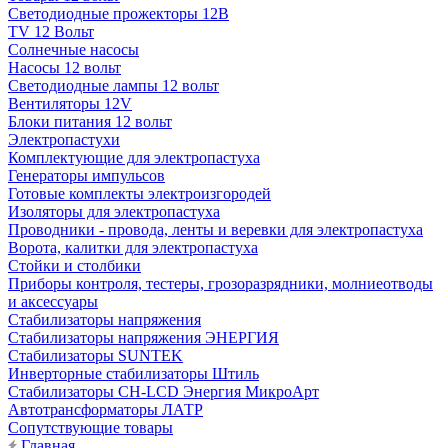
Светодиодные прожекторы 12В
TV 12 Вольт
Солнечные насосы
Насосы 12 вольт
Светодиодные лампы 12 вольт
Вентиляторы 12V
Блоки питания 12 вольт
Электропастухи
Комплектующие для электропастуха
Генераторы импульсов
Готовые комплекты электроизгородей
Изоляторы для электропастуха
Проводники - провода, ленты и веревки для электропастуха
Ворота, калитки для электропастуха
Стойки и столбики
Приборы контроля, тестеры, грозоразрядники, молниеотводы
и аксессуары
Стабилизаторы напряжения
Стабилизаторы напряжения ЭНЕРГИЯ
Стабилизаторы SUNTEK
Инверторные стабилизаторы Штиль
Стабилизаторы СН-LCD Энepгия МикроАрт
Автотрансформаторы ЛАТР
Сопутствующие товары
Главная