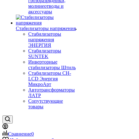
грозоразрядники,
молниеотводы и
аксессуары
Стабилизаторы напряжения
Стабилизаторы
напряжения
ЭНЕРГИЯ
Стабилизаторы
SUNTEK
Инверторные
стабилизаторы Штиль
Стабилизаторы СН-
LCD Энepгия
МикроАрт
Автотрансформаторы
ЛАТР
Сопутствующие
товары
Сравнение
0