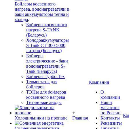
Бойлеры косвенного
нагрева, водонагреватели и
баки аккумуляторы тепла и
холода
Бойлеры косвенного
нагрева S-TANK
(Беларусь)
Холодоаккумуляторы
S-Tank СТ 300-5000
литров (Беларусь)
Бойлеры
электрические - баки
водонагреватели S-
Tank (Беларусь)
Бойлеры Турбо-Тех
Термостаты для
Компания
бойлеров
ТЭНы для бойлеров
О
косвенного нагрева
компании
Титановые аноды
Наши
магазины
по России
Ко
Холодильники на пропане
Главная
Контакты
Реквизиты
Солнечная энергетика
Гарантия