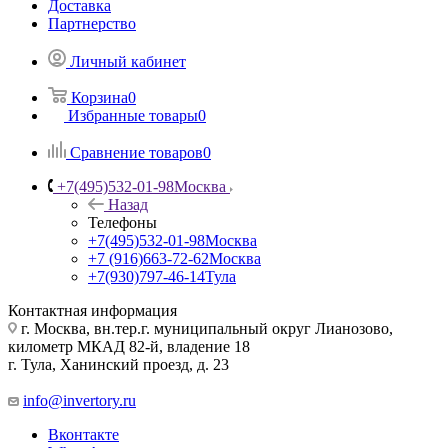
Доставка
Партнерство
Личный кабинет
Корзина
0
Избранные товары
0
Сравнение товаров
0
+7(495)532-01-98
Москва
Назад
Телефоны
+7(495)532-01-98
Москва
+7 (916)663-72-62
Москва
+7(930)797-46-14
Тула
Контактная информация
г. Москва, вн.тер.г. муниципальный округ Лианозово,
километр МКАД 82-й, владение 18
г. Тула, Ханинский проезд, д. 23
info@invertory.ru
Вконтакте