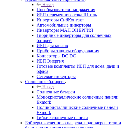
Назад
Преобразователи напряжения
ИБП переменного тока Штиль
Инверторы СибКонтакт
Автомобильные инверторы
Инверторы МАП ЭНЕРГИЯ
Гибридные инверторы для солнечных
батарей
ИБП для котлов
Приборы защиты оборудования
Конверторы DC DC
ИБП Энергия
Готовые комплекты ИБП для дома, дачи и
офиса
Сетевые инверторы
Солнечные батареи
Назад
Солнечные батареи
Монокристаллические солнечные панели
Exmork
Поликристаллические солнечные панели
Exmork
Гибкие солнечные панели
Бойлеры косвенного нагрева, водонагреватели и
баки аккумуляторы тепла и холода