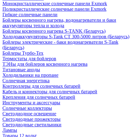
Монокристаллические солнечные панели Exmork
Поликристаллические солнечные панели Exmork
Гибкие солнечные панели
Бойлеры косвенного нагрева, водонагреватели и баки
аккумуляторы тепла и холода
Бойлеры косвенного нагрева S-TANK (Беларусь)
Холодоаккумуляторы S-Tank СТ 300-5000 литров (Беларусь)
Бойлеры электрические - баки водонагреватели S-Tank
(Беларусь)
Бойлеры Турбо-Тех
Термостаты для бойлеров
ТЭНы для бойлеров косвенного нагрева
Титановые аноды
Холодильники на пропане
Солнечная энергетика
Контроллеры для солнечных батарей
Кабель и коннекторы для солнечных батарей
Крепления для солнечных батарей
Инструменты и аксессуары
Солнечные коллекторы
Светодиодное освещение
Светодиодные прожекторы
Светодиодные светильники
Лампы
Товары 12 вольт