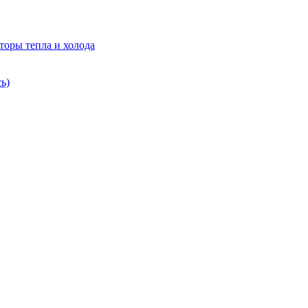
торы тепла и холода
ь)