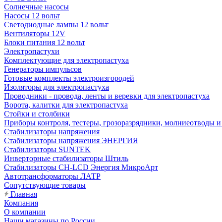
Солнечные насосы
Насосы 12 вольт
Светодиодные лампы 12 вольт
Вентиляторы 12V
Блоки питания 12 вольт
Электропастухи
Комплектующие для электропастуха
Генераторы импульсов
Готовые комплекты электроизгородей
Изоляторы для электропастуха
Проводники - провода, ленты и веревки для электропастуха
Ворота, калитки для электропастуха
Стойки и столбики
Приборы контроля, тестеры, грозоразрядники, молниеотводы и
Стабилизаторы напряжения
Стабилизаторы напряжения ЭНЕРГИЯ
Стабилизаторы SUNTEK
Инверторные стабилизаторы Штиль
Стабилизаторы СН-LCD Энepгия МикроАрт
Автотрансформаторы ЛАТР
Сопутствующие товары
Главная
Компания
О компании
Наши магазины по России