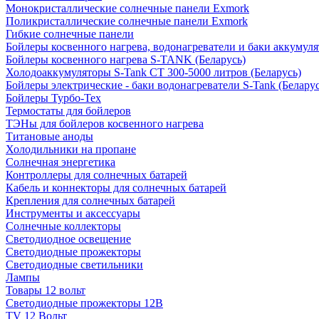
Монокристаллические солнечные панели Exmork
Поликристаллические солнечные панели Exmork
Гибкие солнечные панели
Бойлеры косвенного нагрева, водонагреватели и баки аккумуля
Бойлеры косвенного нагрева S-TANK (Беларусь)
Холодоаккумуляторы S-Tank СТ 300-5000 литров (Беларусь)
Бойлеры электрические - баки водонагреватели S-Tank (Беларус
Бойлеры Турбо-Тех
Термостаты для бойлеров
ТЭНы для бойлеров косвенного нагрева
Титановые аноды
Холодильники на пропане
Солнечная энергетика
Контроллеры для солнечных батарей
Кабель и коннекторы для солнечных батарей
Крепления для солнечных батарей
Инструменты и аксессуары
Солнечные коллекторы
Светодиодное освещение
Светодиодные прожекторы
Светодиодные светильники
Лампы
Товары 12 вольт
Светодиодные прожекторы 12В
TV 12 Вольт