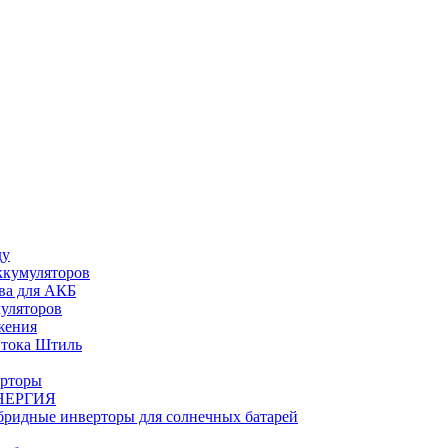
ду
ккумуляторов
ва для АКБ
муляторов
жения
 тока Штиль
ерторы
НЕРГИЯ
бридные инверторы для солнечных батарей