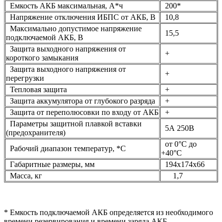
Емкость АКБ максимальная, А*ч
200*
Напряжение отключения ИБПС от АКБ, В
10,8
Максимально допустимое напряжение
15,5
подключаемой АКБ, В
Защита выходного напряжения от
+
короткого замыкания
Защита выходного напряжения от
+
перегрузки
Тепловая защита
+
Защита аккумулятора от глубокого разряда
+
Защита от переполюсовки по входу от АКБ
+
Параметры защитной плавкой вставки
5А 250В
(предохранителя)
от 0°С до
Рабочий диапазон температур, *С
+40°С
Габаритные размеры, мм
194x174x66
Масса, кг
1,7
* Емкость подключаемой АКБ определяется из необходимого
времени резервирования и времени заряда АКБ.