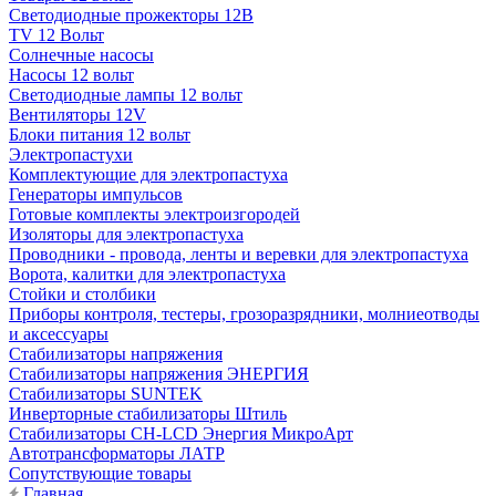
Светодиодные прожекторы 12В
TV 12 Вольт
Солнечные насосы
Насосы 12 вольт
Светодиодные лампы 12 вольт
Вентиляторы 12V
Блоки питания 12 вольт
Электропастухи
Комплектующие для электропастуха
Генераторы импульсов
Готовые комплекты электроизгородей
Изоляторы для электропастуха
Проводники - провода, ленты и веревки для электропастуха
Ворота, калитки для электропастуха
Стойки и столбики
Приборы контроля, тестеры, грозоразрядники, молниеотводы
и аксессуары
Стабилизаторы напряжения
Стабилизаторы напряжения ЭНЕРГИЯ
Стабилизаторы SUNTEK
Инверторные стабилизаторы Штиль
Стабилизаторы СН-LCD Энepгия МикроАрт
Автотрансформаторы ЛАТР
Сопутствующие товары
Главная