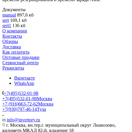
Документы
manual
897,6 кб
sert
169,1 кб
sert1
136 кб
О компании
Контакты
Обзоры
Доставка
Как оплатить
Оптовые продажи
Сервисный центр
Реквизиты
Вконтакте
WhatsApp
+7(495)532-01-98
+7(495)532-01-98
Москва
+7 (916)663-72-62
Москва
+7(930)797-46-14
Тула
info@invertory.ru
г. Москва, вн.тер.г. муниципальный округ Лианозово,
километр МКАД 82-й, владение 18