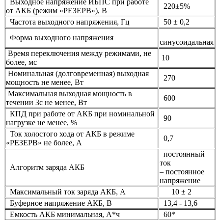
Выходное напряжение ИБПС при работе
220±5%
от АКБ (режим «РЕЗЕРВ»), В
Частота выходного напряжения, Гц
50 ± 0,2
Форма выходного напряжения
синусоидальная
Время переключения между режимами, не
10
более, мс
Номинальная (долговременная) выходная
270
мощность не менее, Вт
Максимальная выходная мощность в
600
течении 3с не менее, Вт
КПД при работе от АКБ при номинальной
90
нагрузке не менее, %
Ток холостого хода от АКБ в режиме
0,7
«РЕЗЕРВ» не более, А
постоянный
ток
Алгоритм заряда АКБ
– постоянное
напряжение
Максимальный ток заряда АКБ, А
10 ± 2
Буферное напряжение АКБ, В
13,4 - 13,6
Емкость АКБ минимальная, А*ч
60*