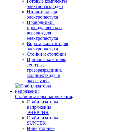
Готовые комплекты
электроизгородей
Изоляторы для
электропастуха
Проводники -
провода, ленты и
веревки для
электропастуха
Ворота, калитки для
электропастуха
Стойки и столбики
Приборы контроля,
тестеры,
грозоразрядники,
молниеотводы и
аксессуары
Стабилизаторы напряжения
Стабилизаторы
напряжения
ЭНЕРГИЯ
Стабилизаторы
SUNTEK
Инверторные