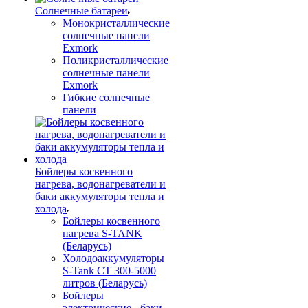
Солнечные батареи
Монокристаллические
солнечные панели
Exmork
Поликристаллические
солнечные панели
Exmork
Гибкие солнечные
панели
Бойлеры косвенного
нагрева, водонагреватели и
баки аккумуляторы тепла и
холода
Бойлеры косвенного
нагрева S-TANK
(Беларусь)
Холодоаккумуляторы
S-Tank СТ 300-5000
литров (Беларусь)
Бойлеры
электрические - баки