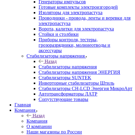
Генераторы импульсов
Готовые комплекты электроизгородей
Изоляторы для электропастуха
Проводники - провода, ленты и веревки для
электропастуха
Ворота, калитки для электропастуха
Стойки и столбики
Приборы контроля, тестеры,
грозоразрядники, молниеотводы и
аксессуары
Стабилизаторы напряжения
Назад
Стабилизаторы напряжения
Стабилизаторы напряжения ЭНЕРГИЯ
Стабилизаторы SUNTEK
Инверторные стабилизаторы Штиль
Стабилизаторы СН-LCD Энepгия МикроАрт
Автотрансформаторы ЛАТР
Сопутствующие товары
Главная
Компания
Назад
Компания
О компании
Наши магазины по России