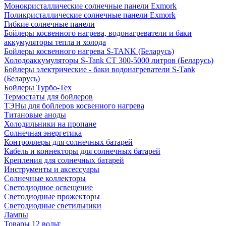
Монокристаллические солнечные панели Exmork
Поликристаллические солнечные панели Exmork
Гибкие солнечные панели
Бойлеры косвенного нагрева, водонагреватели и баки
аккумуляторы тепла и холода
Бойлеры косвенного нагрева S-TANK (Беларусь)
Холодоаккумуляторы S-Tank СТ 300-5000 литров (Беларусь)
Бойлеры электрические - баки водонагреватели S-Tank
(Беларусь)
Бойлеры Турбо-Тех
Термостаты для бойлеров
ТЭНы для бойлеров косвенного нагрева
Титановые аноды
Холодильники на пропане
Солнечная энергетика
Контроллеры для солнечных батарей
Кабель и коннекторы для солнечных батарей
Крепления для солнечных батарей
Инструменты и аксессуары
Солнечные коллекторы
Светодиодное освещение
Светодиодные прожекторы
Светодиодные светильники
Лампы
Товары 12 вольт