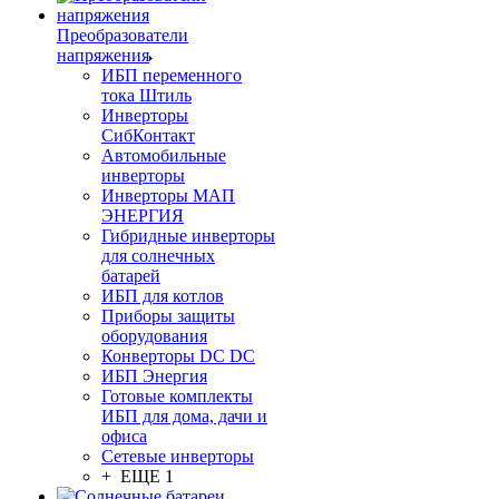
Преобразователи
напряжения
ИБП переменного
тока Штиль
Инверторы
СибКонтакт
Автомобильные
инверторы
Инверторы МАП
ЭНЕРГИЯ
Гибридные инверторы
для солнечных
батарей
ИБП для котлов
Приборы защиты
оборудования
Конверторы DC DC
ИБП Энергия
Готовые комплекты
ИБП для дома, дачи и
офиса
Сетевые инверторы
+ ЕЩЕ 1