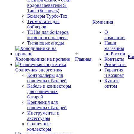
водонагреватели S-
Tank (Беларусь)
Бойлеры Турбо-Тех
Термостаты для
Компания
бойлеров
ТЭНы для бойлеров
О
косвенного нагрева
компании
Титановые аноды
Наши
магазины
по России
Ко
Холодильники на пропане
Главная
Контакты
Реквизиты
Солнечная энергетика
Гарантия
Контроллеры для
и возврат
солнечных батарей
Купить
Кабель и коннекторы
оптом
для солнечных
батарей
Крепления для
солнечных батарей
Инструменты и
аксессуары
Солнечные
коллекторы