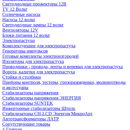
Светодиодные прожекторы 12В
TV 12 Вольт
Солнечные насосы
Насосы 12 вольт
Светодиодные лампы 12 вольт
Вентиляторы 12V
Блоки питания 12 вольт
Электропастухи
Комплектующие для электропастуха
Генераторы импульсов
Готовые комплекты электроизгородей
Изоляторы для электропастуха
Проводники - провода, ленты и веревки для электропастуха
Ворота, калитки для электропастуха
Стойки и столбики
Приборы контроля, тестеры, грозоразрядники, молниеотводы
и аксессуары
Стабилизаторы напряжения
Стабилизаторы напряжения ЭНЕРГИЯ
Стабилизаторы SUNTEK
Инверторные стабилизаторы Штиль
Стабилизаторы СН-LCD Энepгия МикроАрт
Автотрансформаторы ЛАТР
Сопутствующие товары
Главная