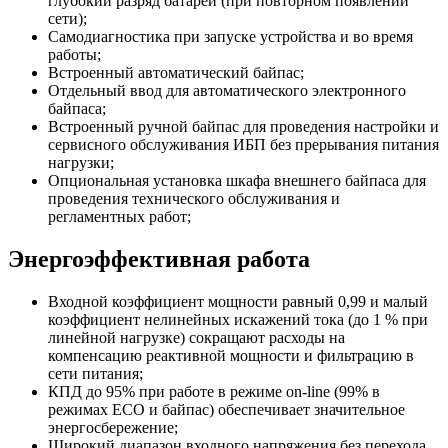
глубокий разряд батарей (при повторном появлении
сети);
Самодиагностика при запуске устройства и во время
работы;
Встроенный автоматический байпас;
Отдельный ввод для автоматического электронного
байпаса;
Встроенный ручной байпас для проведения настройки и
сервисного обслуживания ИБП без прерывания питания
нагрузки;
Опциональная установка шкафа внешнего байпаса для
проведения технического обслуживания и
регламентных работ;
Энергоэффективная работа
Входной коэффициент мощности равный 0,99 и малый
коэффициент нелинейных искажений тока (до 1 % при
линейной нагрузке) сокращают расходы на
компенсацию реактивной мощности и фильтрацию в
сети питания;
КПД до 95% при работе в режиме on-line (99% в
режимах ECO и байпас) обеспечивает значительное
энергосбережение;
Широкий диапазон входного напряжения без перехода