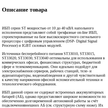
Описание товара
ИБП серии ST мощностью от 10 до 40 кВА напольного
исполнения представляют собой трехфазные on-line ИБП,
спроектированные на базе высокоскоростного сигнального
процессора с цифровым управлением (DSP- Digital Signal
Processor) и IGBT силовых модулей.
Источники бесперебойного питания ST33010, ST33015,
ST33020, ST33030, ST33040 оптимальны для использования в
коммерческих офисах, финансовых структурах, бюджетной
сфере и телекоммуникациях. Они идеально подойдут для
электроснабжения серверов, рабочих станций, теле- и
аудиоаппаратуры, видеонаблюдения и другой чувствительной
к качеству напряжения офисной вспомогательной техники и
технологического оборудования.
ИБП данной серии не содержат встроенных аккумуляторных
батарей (АБ), однако предоставляют широкие возможности по
обеспечению долговременной автономной работы за счёт
подключениявнешних АБ (см. структурную схему ниже). Их