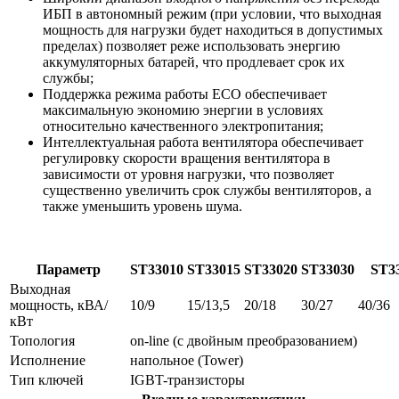
ИБП в автономный режим (при условии, что выходная
мощность для нагрузки будет находиться в допустимых
пределах) позволяет реже использовать энергию
аккумуляторных батарей, что продлевает срок их
службы;
Поддержка режима работы ECO обеспечивает
максимальную экономию энергии в условиях
относительно качественного электропитания;
Интеллектуальная работа вентилятора обеспечивает
регулировку скорости вращения вентилятора в
зависимости от уровня нагрузки, что позволяет
существенно увеличить срок службы вентиляторов, а
также уменьшить уровень шума.
Параметр
ST33010
ST33015
ST33020
ST33030
ST3
Выходная
мощность, кВА/
10/9
15/13,5
20/18
30/27
40/36
кВт
Топология
on-line (с двойным преобразованием)
Исполнение
напольное (Tower)
Тип ключей
IGBT-транзисторы