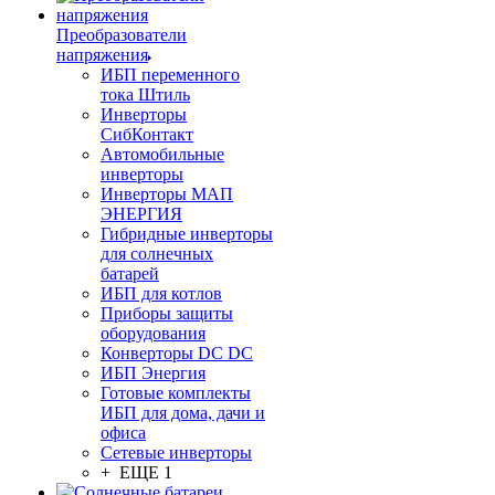
Преобразователи
напряжения
ИБП переменного
тока Штиль
Инверторы
СибКонтакт
Автомобильные
инверторы
Инверторы МАП
ЭНЕРГИЯ
Гибридные инверторы
для солнечных
батарей
ИБП для котлов
Приборы защиты
оборудования
Конверторы DC DC
ИБП Энергия
Готовые комплекты
ИБП для дома, дачи и
офиса
Сетевые инверторы
+ ЕЩЕ 1