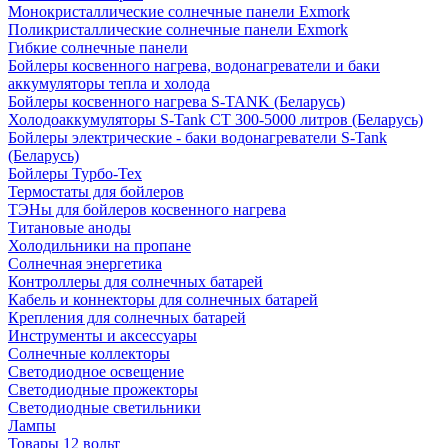
Монокристаллические солнечные панели Exmork
Поликристаллические солнечные панели Exmork
Гибкие солнечные панели
Бойлеры косвенного нагрева, водонагреватели и баки
аккумуляторы тепла и холода
Бойлеры косвенного нагрева S-TANK (Беларусь)
Холодоаккумуляторы S-Tank СТ 300-5000 литров (Беларусь)
Бойлеры электрические - баки водонагреватели S-Tank
(Беларусь)
Бойлеры Турбо-Тех
Термостаты для бойлеров
ТЭНы для бойлеров косвенного нагрева
Титановые аноды
Холодильники на пропане
Солнечная энергетика
Контроллеры для солнечных батарей
Кабель и коннекторы для солнечных батарей
Крепления для солнечных батарей
Инструменты и аксессуары
Солнечные коллекторы
Светодиодное освещение
Светодиодные прожекторы
Светодиодные светильники
Лампы
Товары 12 вольт