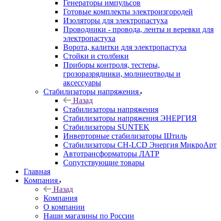
Генераторы импульсов
Готовые комплекты электроизгородей
Изоляторы для электропастуха
Проводники - провода, ленты и веревки для
электропастуха
Ворота, калитки для электропастуха
Стойки и столбики
Приборы контроля, тестеры,
грозоразрядники, молниеотводы и
аксессуары
Стабилизаторы напряжения
Назад
Стабилизаторы напряжения
Стабилизаторы напряжения ЭНЕРГИЯ
Стабилизаторы SUNTEK
Инверторные стабилизаторы Штиль
Стабилизаторы СН-LCD Энepгия МикроАрт
Автотрансформаторы ЛАТР
Сопутствующие товары
Главная
Компания
Назад
Компания
О компании
Наши магазины по России