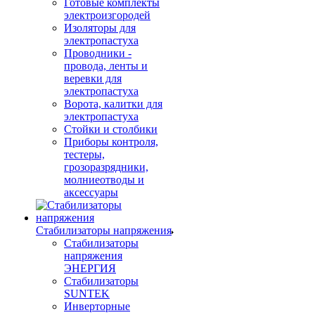
Готовые комплекты
электроизгородей
Изоляторы для
электропастуха
Проводники -
провода, ленты и
веревки для
электропастуха
Ворота, калитки для
электропастуха
Стойки и столбики
Приборы контроля,
тестеры,
грозоразрядники,
молниеотводы и
аксессуары
Стабилизаторы напряжения
Стабилизаторы
напряжения
ЭНЕРГИЯ
Стабилизаторы
SUNTEK
Инверторные