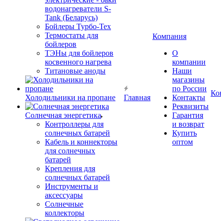
водонагреватели S-
Tank (Беларусь)
Бойлеры Турбо-Тех
Термостаты для
Компания
бойлеров
ТЭНы для бойлеров
О
косвенного нагрева
компании
Титановые аноды
Наши
магазины
по России
Ко
Холодильники на пропане
Главная
Контакты
Реквизиты
Солнечная энергетика
Гарантия
Контроллеры для
и возврат
солнечных батарей
Купить
Кабель и коннекторы
оптом
для солнечных
батарей
Крепления для
солнечных батарей
Инструменты и
аксессуары
Солнечные
коллекторы