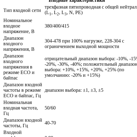
Входные характеристики
трехфазная пятипроводная с общей нейтра
Тип входной сети
(L
, L
, L
, N, PE)
1
2
3
Номинальное
входное
380/400/415
напряжение, В
Диапазон
304-478 при 100% нагрузке, 228-304 с
входного
ограничением выходной мощности
напряжения, В
Диапазон
отрицательный диапазон выбора: -10%, -15
входного
-20%, -30%, -40%; положительный диапазо
напряжения в
выбора: +10%, +15%, +20%, +25% (по
режиме ECO и
умолчанию: -20% и +15%)
байпас
Диапазон входной
частоты в режиме
диапазон выбора: ±1, ±3, ±5
ECO и байпас, Гц
Номинальная
входная частота,
50/60
Гц
Диапазон входной
40-70
частоты, Гц
Входной