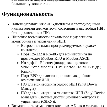
большие пусковые токи;
Функциональность
Панель управления с ЖК-дисплеем и светодиодными
индикаторами для контроля состояния и настройки ИБП
без подключения к ПК;
Широкие возможности локального и удаленного
мониторинга и управления ИБП:
Встроенная плата программируемых «сухих»
контактов;
Порт RS-232 и RS-485 для мониторинга по
протоколам Modbus RTU и Modbus ASCII;
Интерфейс Ethernet (поддержка протоколов:
SNMP/Web/Modbus TCP/Telnet/SSH/SMTP/ и др.)
(опция);
Порт EPO для дистанционного аварийного
отключения ИБП;
ПО для мониторинга одного ИБП (Shut Down
Manager);
ПО для мониторинга множества ИБП (Shtyl Device
Manager и Система дистанционного контроля и
управления (СДКУ)).
Возможность размещения внешних АБ как в модульных