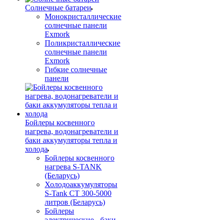
Солнечные батареи
Монокристаллические
солнечные панели
Exmork
Поликристаллические
солнечные панели
Exmork
Гибкие солнечные
панели
Бойлеры косвенного
нагрева, водонагреватели и
баки аккумуляторы тепла и
холода
Бойлеры косвенного
нагрева S-TANK
(Беларусь)
Холодоаккумуляторы
S-Tank СТ 300-5000
литров (Беларусь)
Бойлеры
электрические - баки