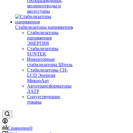
грозоразрядники,
молниеотводы и
аксессуары
Стабилизаторы напряжения
Стабилизаторы
напряжения
ЭНЕРГИЯ
Стабилизаторы
SUNTEK
Инверторные
стабилизаторы Штиль
Стабилизаторы СН-
LCD Энepгия
МикроАрт
Автотрансформаторы
ЛАТР
Сопутствующие
товары
Сравнение
0