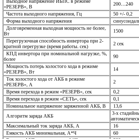
Выходное напряжение ИБПС в режиме
200…240
«РЕЗЕРВ», В
Частота выходного напряжения, Гц
50 +/- 0,2
Форма выходного напряжения
синусоидал
Долговременная выходная мощность не более,
1500
Вт
Перегрузочная способность инвертора при 2-
2 сек
кратной перегрузке (время работы. сек)
КПД инвертора при номинальной нагрузке, %,
90
более
Мощность потерь холостого хода в режиме
14
«РЕЗЕРВ», Вт
Ток холостого хода от АКБ в режиме
2
«РЕЗЕРВ», А
Время перехода в режим «РЕЗЕРВ», сек
0,2
Время перехода в режим «СЕТЬ», сек
0,1
Номинальное напряжение заряженной АКБ, В
13,6
3-х стадийн
Алгоритм заряда АКБ
автоматичес
Максимальный ток заряда АКБ, А
16
Емкость АКБ минимальная, А*Ч
60