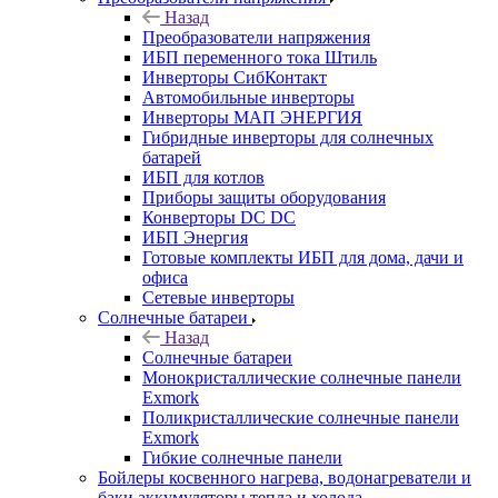
Назад
Преобразователи напряжения
ИБП переменного тока Штиль
Инверторы СибКонтакт
Автомобильные инверторы
Инверторы МАП ЭНЕРГИЯ
Гибридные инверторы для солнечных
батарей
ИБП для котлов
Приборы защиты оборудования
Конверторы DC DC
ИБП Энергия
Готовые комплекты ИБП для дома, дачи и
офиса
Сетевые инверторы
Солнечные батареи
Назад
Солнечные батареи
Монокристаллические солнечные панели
Exmork
Поликристаллические солнечные панели
Exmork
Гибкие солнечные панели
Бойлеры косвенного нагрева, водонагреватели и
баки аккумуляторы тепла и холода