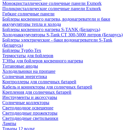
Монокристаллические солнечные панели Exmork
Поликристаллические солнечные панели Exmork
Гибкие солнечные панели
Бойлеры косвенного нагрева, водонагреватели и баки
аккумуляторы тепла и холода
Бойлеры косвенного нагрева S-TANK (Беларусь)
Холодоаккумуляторы S-Tank СТ 300-5000 литров (Беларусь)
Бойлеры электрические - баки водонагреватели S-Tank
(Беларусь)
Бойлеры Турбо-Тех
Термостаты для бойлеров
ТЭНы для бойлеров косвенного нагрева
Титановые аноды
Холодильники на пропане
Солнечная энергетика
Контроллеры для солнечных батарей
Кабель и коннекторы для солнечных батарей
Крепления для солнечных батарей
Инструменты и аксессуары
Солнечные коллекторы
Светодиодное освещение
Светодиодные прожекторы
Светодиодные светильники
Лампы
Товары 12 вольт