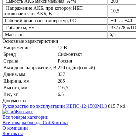
Емкость АКБ максимальная, А*Ч
200
Напряжение АКБ, при котором ИБП
10,5
отключается от АКБ, В
Рабочий диапазон температур, 0С
+0 …. +40
Габариты, мм
337х285х116
Масса. кг
6,5
Основные характеристики
Напряжение
12 В
Бренд
Сибконтакт
Страна
Россия
Выходное напряжение, В
220 (однофазный)
Длина, мм
337
Ширина, мм
285
Высота, мм
116,5
Вес, кг
6.5
Документы
Руководство по эксплуатации ИБПС-12-1500ML3
815,7 кб
Все товары категории
Все товары бренда СибКонтакт
О компании
Контакты