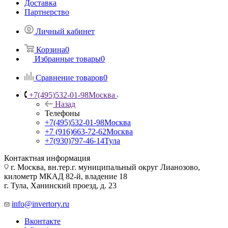
Доставка
Партнерство
Личный кабинет
Корзина
0
Избранные товары
0
Сравнение товаров
0
+7(495)532-01-98
Москва
Назад
Телефоны
+7(495)532-01-98
Москва
+7 (916)663-72-62
Москва
+7(930)797-46-14
Тула
Контактная информация
г. Москва, вн.тер.г. муниципальный округ Лианозово,
километр МКАД 82-й, владение 18
г. Тула, Ханинский проезд, д. 23
info@invertory.ru
Вконтакте