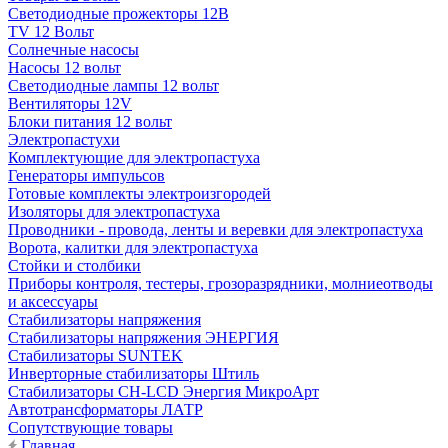
Светодиодные прожекторы 12В
TV 12 Вольт
Солнечные насосы
Насосы 12 вольт
Светодиодные лампы 12 вольт
Вентиляторы 12V
Блоки питания 12 вольт
Электропастухи
Комплектующие для электропастуха
Генераторы импульсов
Готовые комплекты электроизгородей
Изоляторы для электропастуха
Проводники - провода, ленты и веревки для электропастуха
Ворота, калитки для электропастуха
Стойки и столбики
Приборы контроля, тестеры, грозоразрядники, молниеотводы
и аксессуары
Стабилизаторы напряжения
Стабилизаторы напряжения ЭНЕРГИЯ
Стабилизаторы SUNTEK
Инверторные стабилизаторы Штиль
Стабилизаторы СН-LCD Энepгия МикроАрт
Автотрансформаторы ЛАТР
Сопутствующие товары
Главная