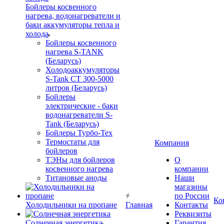
Бойлеры косвенного
нагрева, водонагреватели и
баки аккумуляторы тепла и
холода
Бойлеры косвенного
нагрева S-TANK
(Беларусь)
Холодоаккумуляторы
S-Tank СТ 300-5000
литров (Беларусь)
Бойлеры
электрические - баки
водонагреватели S-
Tank (Беларусь)
Бойлеры Турбо-Тех
Термостаты для
Компания
бойлеров
ТЭНы для бойлеров
О
косвенного нагрева
компании
Титановые аноды
Наши
магазины
по России
Ко
Холодильники на пропане
Главная
Контакты
Реквизиты
Солнечная энергетика
Гарантия