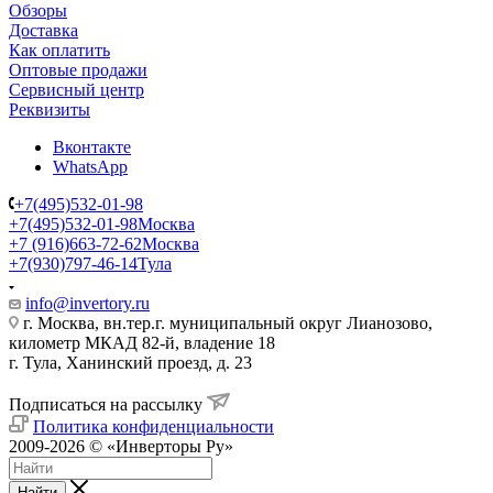
Обзоры
Доставка
Как оплатить
Оптовые продажи
Сервисный центр
Реквизиты
Вконтакте
WhatsApp
+7(495)532-01-98
+7(495)532-01-98
Москва
+7 (916)663-72-62
Москва
+7(930)797-46-14
Тула
info@invertory.ru
г. Москва, вн.тер.г. муниципальный округ Лианозово,
километр МКАД 82-й, владение 18
г. Тула, Ханинский проезд, д. 23
Подписаться на рассылку
Политика конфиденциальности
2009-2026 © «Инверторы Ру»
Найти