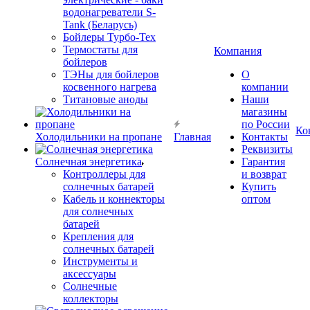
водонагреватели S-
Tank (Беларусь)
Бойлеры Турбо-Тех
Термостаты для
Компания
бойлеров
ТЭНы для бойлеров
О
косвенного нагрева
компании
Титановые аноды
Наши
магазины
по России
Ко
Холодильники на пропане
Главная
Контакты
Реквизиты
Солнечная энергетика
Гарантия
Контроллеры для
и возврат
солнечных батарей
Купить
Кабель и коннекторы
оптом
для солнечных
батарей
Крепления для
солнечных батарей
Инструменты и
аксессуары
Солнечные
коллекторы