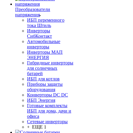
Преобразователи
напряжения
ИБП переменного
тока Штиль
Инверторы
СибКонтакт
Автомобильные
инверторы
Инверторы МАП
ЭНЕРГИЯ
Гибридные инверторы
для солнечных
батарей
ИБП для котлов
Приборы защиты
оборудования
Конверторы DC DC
ИБП Энергия
Готовые комплекты
ИБП для дома, дачи и
офиса
Сетевые инверторы
+ ЕЩЕ 1