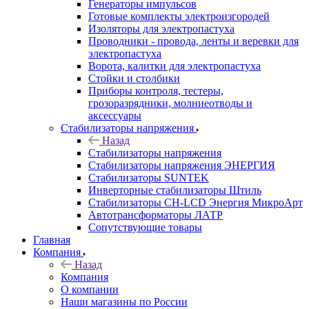
Генераторы импульсов
Готовые комплекты электроизгородей
Изоляторы для электропастуха
Проводники - провода, ленты и веревки для
электропастуха
Ворота, калитки для электропастуха
Стойки и столбики
Приборы контроля, тестеры,
грозоразрядники, молниеотводы и
аксессуары
Стабилизаторы напряжения
Назад
Стабилизаторы напряжения
Стабилизаторы напряжения ЭНЕРГИЯ
Стабилизаторы SUNTEK
Инверторные стабилизаторы Штиль
Стабилизаторы СН-LCD Энepгия МикроАрт
Автотрансформаторы ЛАТР
Сопутствующие товары
Главная
Компания
Назад
Компания
О компании
Наши магазины по России