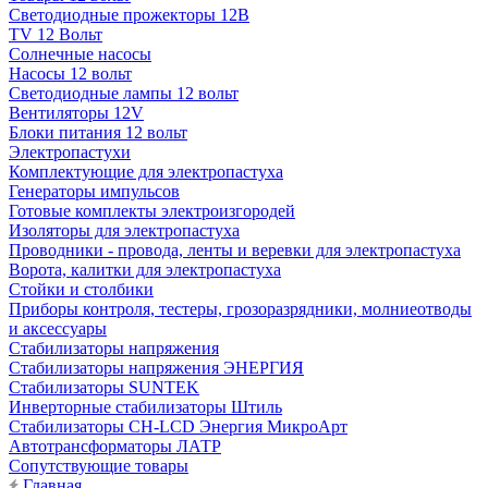
Светодиодные прожекторы 12В
TV 12 Вольт
Солнечные насосы
Насосы 12 вольт
Светодиодные лампы 12 вольт
Вентиляторы 12V
Блоки питания 12 вольт
Электропастухи
Комплектующие для электропастуха
Генераторы импульсов
Готовые комплекты электроизгородей
Изоляторы для электропастуха
Проводники - провода, ленты и веревки для электропастуха
Ворота, калитки для электропастуха
Стойки и столбики
Приборы контроля, тестеры, грозоразрядники, молниеотводы
и аксессуары
Стабилизаторы напряжения
Стабилизаторы напряжения ЭНЕРГИЯ
Стабилизаторы SUNTEK
Инверторные стабилизаторы Штиль
Стабилизаторы СН-LCD Энepгия МикроАрт
Автотрансформаторы ЛАТР
Сопутствующие товары
Главная