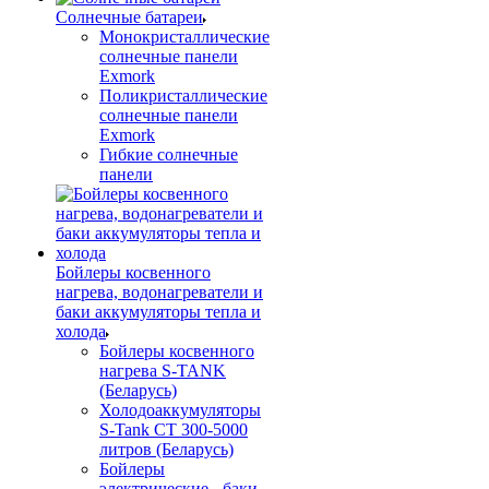
Солнечные батареи
Монокристаллические
солнечные панели
Exmork
Поликристаллические
солнечные панели
Exmork
Гибкие солнечные
панели
Бойлеры косвенного
нагрева, водонагреватели и
баки аккумуляторы тепла и
холода
Бойлеры косвенного
нагрева S-TANK
(Беларусь)
Холодоаккумуляторы
S-Tank СТ 300-5000
литров (Беларусь)
Бойлеры
электрические - баки