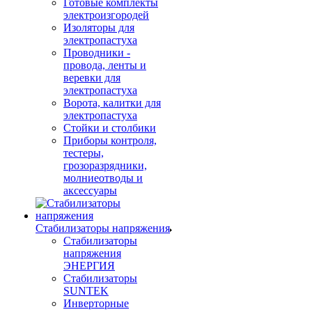
Готовые комплекты
электроизгородей
Изоляторы для
электропастуха
Проводники -
провода, ленты и
веревки для
электропастуха
Ворота, калитки для
электропастуха
Стойки и столбики
Приборы контроля,
тестеры,
грозоразрядники,
молниеотводы и
аксессуары
Стабилизаторы напряжения
Стабилизаторы
напряжения
ЭНЕРГИЯ
Стабилизаторы
SUNTEK
Инверторные