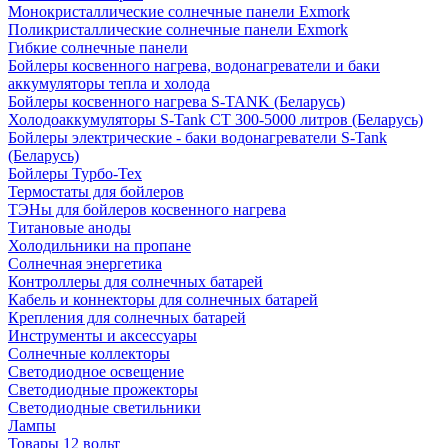
Монокристаллические солнечные панели Exmork
Поликристаллические солнечные панели Exmork
Гибкие солнечные панели
Бойлеры косвенного нагрева, водонагреватели и баки
аккумуляторы тепла и холода
Бойлеры косвенного нагрева S-TANK (Беларусь)
Холодоаккумуляторы S-Tank СТ 300-5000 литров (Беларусь)
Бойлеры электрические - баки водонагреватели S-Tank
(Беларусь)
Бойлеры Турбо-Тех
Термостаты для бойлеров
ТЭНы для бойлеров косвенного нагрева
Титановые аноды
Холодильники на пропане
Солнечная энергетика
Контроллеры для солнечных батарей
Кабель и коннекторы для солнечных батарей
Крепления для солнечных батарей
Инструменты и аксессуары
Солнечные коллекторы
Светодиодное освещение
Светодиодные прожекторы
Светодиодные светильники
Лампы
Товары 12 вольт