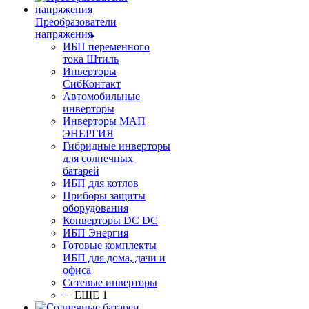
Преобразователи
напряжения
ИБП переменного
тока Штиль
Инверторы
СибКонтакт
Автомобильные
инверторы
Инверторы МАП
ЭНЕРГИЯ
Гибридные инверторы
для солнечных
батарей
ИБП для котлов
Приборы защиты
оборудования
Конверторы DC DC
ИБП Энергия
Готовые комплекты
ИБП для дома, дачи и
офиса
Сетевые инверторы
+ ЕЩЕ 1