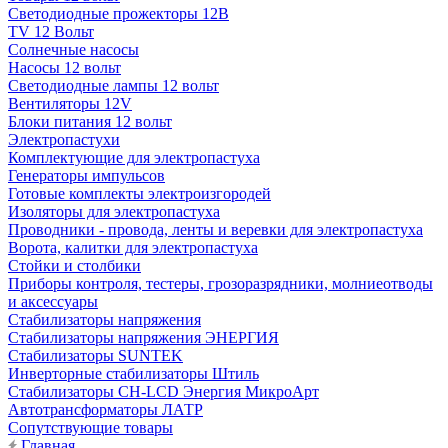
Светодиодные прожекторы 12В
TV 12 Вольт
Солнечные насосы
Насосы 12 вольт
Светодиодные лампы 12 вольт
Вентиляторы 12V
Блоки питания 12 вольт
Электропастухи
Комплектующие для электропастуха
Генераторы импульсов
Готовые комплекты электроизгородей
Изоляторы для электропастуха
Проводники - провода, ленты и веревки для электропастуха
Ворота, калитки для электропастуха
Стойки и столбики
Приборы контроля, тестеры, грозоразрядники, молниеотводы
и аксессуары
Стабилизаторы напряжения
Стабилизаторы напряжения ЭНЕРГИЯ
Стабилизаторы SUNTEK
Инверторные стабилизаторы Штиль
Стабилизаторы СН-LCD Энepгия МикроАрт
Автотрансформаторы ЛАТР
Сопутствующие товары
Главная