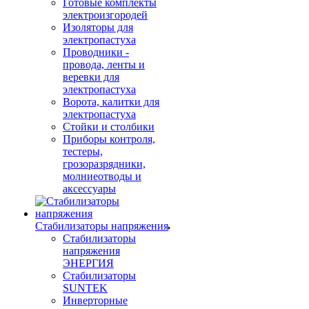
Готовые комплекты
электроизгородей
Изоляторы для
электропастуха
Проводники -
провода, ленты и
веревки для
электропастуха
Ворота, калитки для
электропастуха
Стойки и столбики
Приборы контроля,
тестеры,
грозоразрядники,
молниеотводы и
аксессуары
Стабилизаторы напряжения
Стабилизаторы
напряжения
ЭНЕРГИЯ
Стабилизаторы
SUNTEK
Инверторные