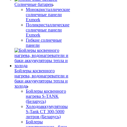
Солнечные батареи
Монокристаллические
солнечные панели
Exmork
Поликристаллические
солнечные панели
Exmork
Гибкие солнечные
панели
Бойлеры косвенного
нагрева, водонагреватели и
баки аккумуляторы тепла и
холода
Бойлеры косвенного
нагрева S-TANK
(Беларусь)
Холодоаккумуляторы
S-Tank СТ 300-5000
литров (Беларусь)
Бойлеры
электрические - баки