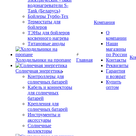
водонагреватели S-
Tank (Беларусь)
Бойлеры Турбо-Тех
Термостаты для
Компания
бойлеров
ТЭНы для бойлеров
О
косвенного нагрева
компании
Титановые аноды
Наши
магазины
по России
Ко
Холодильники на пропане
Главная
Контакты
Реквизиты
Солнечная энергетика
Гарантия
Контроллеры для
и возврат
солнечных батарей
Купить
Кабель и коннекторы
оптом
для солнечных
батарей
Крепления для
солнечных батарей
Инструменты и
аксессуары
Солнечные
коллекторы