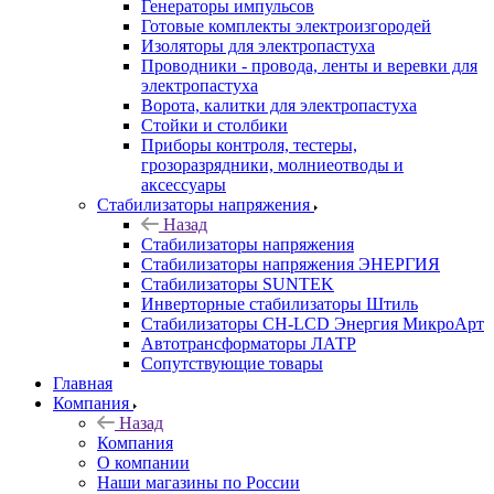
Генераторы импульсов
Готовые комплекты электроизгородей
Изоляторы для электропастуха
Проводники - провода, ленты и веревки для
электропастуха
Ворота, калитки для электропастуха
Стойки и столбики
Приборы контроля, тестеры,
грозоразрядники, молниеотводы и
аксессуары
Стабилизаторы напряжения
Назад
Стабилизаторы напряжения
Стабилизаторы напряжения ЭНЕРГИЯ
Стабилизаторы SUNTEK
Инверторные стабилизаторы Штиль
Стабилизаторы СН-LCD Энepгия МикроАрт
Автотрансформаторы ЛАТР
Сопутствующие товары
Главная
Компания
Назад
Компания
О компании
Наши магазины по России