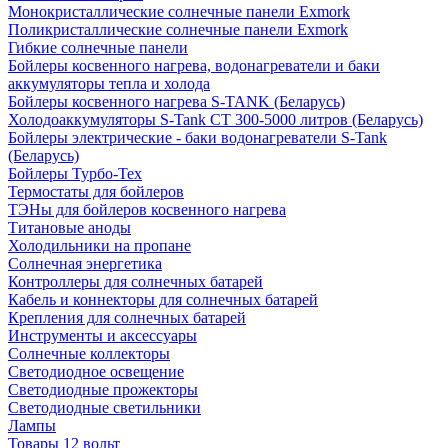
Монокристаллические солнечные панели Exmork
Поликристаллические солнечные панели Exmork
Гибкие солнечные панели
Бойлеры косвенного нагрева, водонагреватели и баки
аккумуляторы тепла и холода
Бойлеры косвенного нагрева S-TANK (Беларусь)
Холодоаккумуляторы S-Tank СТ 300-5000 литров (Беларусь)
Бойлеры электрические - баки водонагреватели S-Tank
(Беларусь)
Бойлеры Турбо-Тех
Термостаты для бойлеров
ТЭНы для бойлеров косвенного нагрева
Титановые аноды
Холодильники на пропане
Солнечная энергетика
Контроллеры для солнечных батарей
Кабель и коннекторы для солнечных батарей
Крепления для солнечных батарей
Инструменты и аксессуары
Солнечные коллекторы
Светодиодное освещение
Светодиодные прожекторы
Светодиодные светильники
Лампы
Товары 12 вольт