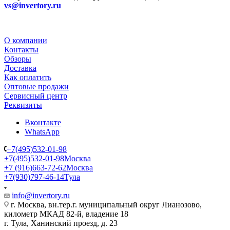
vs@invertory.ru
О компании
Контакты
Обзоры
Доставка
Как оплатить
Оптовые продажи
Сервисный центр
Реквизиты
Вконтакте
WhatsApp
+7(495)532-01-98
+7(495)532-01-98
Москва
+7 (916)663-72-62
Москва
+7(930)797-46-14
Тула
info@invertory.ru
г. Москва, вн.тер.г. муниципальный округ Лианозово,
километр МКАД 82-й, владение 18
г. Тула, Ханинский проезд, д. 23