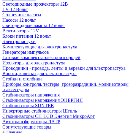
Светодиодные прожекторы 12В
TV 12 Вольт
Солнечные насосы
Насосы 12 вольт
Светодиодные лампы 12 вольт
Вентиляторы 12V
Блоки питания 12 вольт
Электропастухи
Комплектующие для электропастуха
Генераторы импульсов
Готовые комплекты электроизгородей
Изоляторы для электропастуха
Проводники - провода, ленты и веревки для электропастуха
Ворота, калитки для электропастуха
Стойки и столбики
Приборы контроля, тестеры, грозоразрядники, молниеотводы
и аксессуары
Стабилизаторы напряжения
Стабилизаторы напряжения ЭНЕРГИЯ
Стабилизаторы SUNTEK
Инверторные стабилизаторы Штиль
Стабилизаторы СН-LCD Энepгия МикроАрт
Автотрансформаторы ЛАТР
Сопутствующие товары
Главная