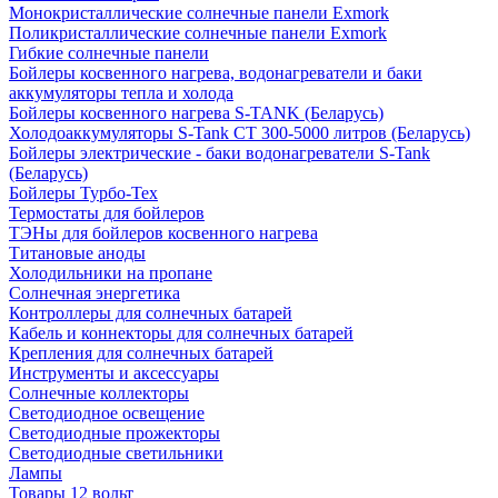
Монокристаллические солнечные панели Exmork
Поликристаллические солнечные панели Exmork
Гибкие солнечные панели
Бойлеры косвенного нагрева, водонагреватели и баки
аккумуляторы тепла и холода
Бойлеры косвенного нагрева S-TANK (Беларусь)
Холодоаккумуляторы S-Tank СТ 300-5000 литров (Беларусь)
Бойлеры электрические - баки водонагреватели S-Tank
(Беларусь)
Бойлеры Турбо-Тех
Термостаты для бойлеров
ТЭНы для бойлеров косвенного нагрева
Титановые аноды
Холодильники на пропане
Солнечная энергетика
Контроллеры для солнечных батарей
Кабель и коннекторы для солнечных батарей
Крепления для солнечных батарей
Инструменты и аксессуары
Солнечные коллекторы
Светодиодное освещение
Светодиодные прожекторы
Светодиодные светильники
Лампы
Товары 12 вольт