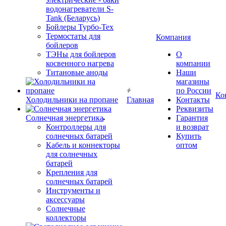
водонагреватели S-
Tank (Беларусь)
Бойлеры Турбо-Тех
Термостаты для
Компания
бойлеров
ТЭНы для бойлеров
О
косвенного нагрева
компании
Титановые аноды
Наши
магазины
по России
Ко
Холодильники на пропане
Главная
Контакты
Реквизиты
Солнечная энергетика
Гарантия
Контроллеры для
и возврат
солнечных батарей
Купить
Кабель и коннекторы
оптом
для солнечных
батарей
Крепления для
солнечных батарей
Инструменты и
аксессуары
Солнечные
коллекторы