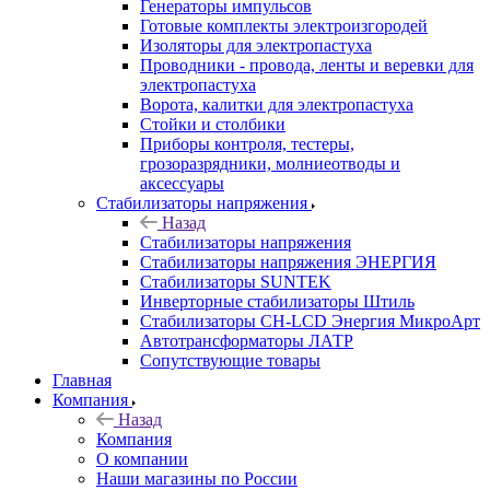
Генераторы импульсов
Готовые комплекты электроизгородей
Изоляторы для электропастуха
Проводники - провода, ленты и веревки для
электропастуха
Ворота, калитки для электропастуха
Стойки и столбики
Приборы контроля, тестеры,
грозоразрядники, молниеотводы и
аксессуары
Стабилизаторы напряжения
Назад
Стабилизаторы напряжения
Стабилизаторы напряжения ЭНЕРГИЯ
Стабилизаторы SUNTEK
Инверторные стабилизаторы Штиль
Стабилизаторы СН-LCD Энepгия МикроАрт
Автотрансформаторы ЛАТР
Сопутствующие товары
Главная
Компания
Назад
Компания
О компании
Наши магазины по России