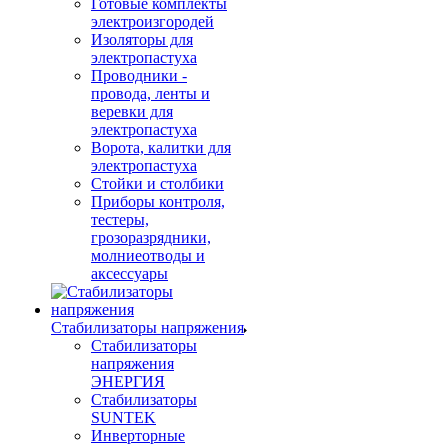
Готовые комплекты
электроизгородей
Изоляторы для
электропастуха
Проводники -
провода, ленты и
веревки для
электропастуха
Ворота, калитки для
электропастуха
Стойки и столбики
Приборы контроля,
тестеры,
грозоразрядники,
молниеотводы и
аксессуары
Стабилизаторы напряжения
Стабилизаторы
напряжения
ЭНЕРГИЯ
Стабилизаторы
SUNTEK
Инверторные