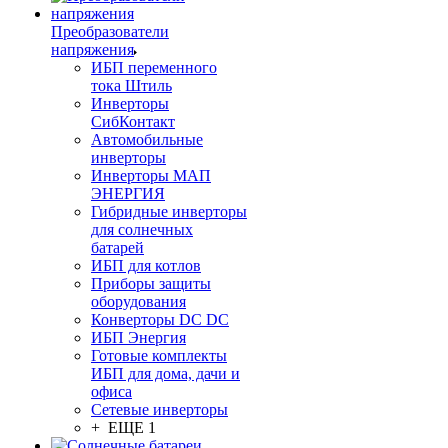
Преобразователи
напряжения
ИБП переменного
тока Штиль
Инверторы
СибКонтакт
Автомобильные
инверторы
Инверторы МАП
ЭНЕРГИЯ
Гибридные инверторы
для солнечных
батарей
ИБП для котлов
Приборы защиты
оборудования
Конверторы DC DC
ИБП Энергия
Готовые комплекты
ИБП для дома, дачи и
офиса
Сетевые инверторы
+ ЕЩЕ 1