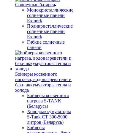
Солнечные батареи
Монокристаллические
солнечные панели
Exmork
Поликристаллические
солнечные панели
Exmork
Гибкие солнечные
панели
Бойлеры косвенного
нагрева, водонагреватели и
баки аккумуляторы тепла и
холода
Бойлеры косвенного
нагрева S-TANK
(Беларусь)
Холодоаккумуляторы
S-Tank СТ 300-5000
литров (Беларусь)
Бойлеры
электрические - баки