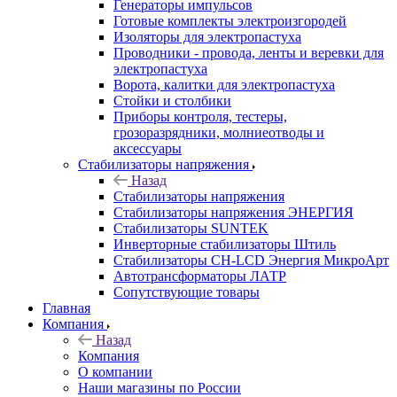
Генераторы импульсов
Готовые комплекты электроизгородей
Изоляторы для электропастуха
Проводники - провода, ленты и веревки для
электропастуха
Ворота, калитки для электропастуха
Стойки и столбики
Приборы контроля, тестеры,
грозоразрядники, молниеотводы и
аксессуары
Стабилизаторы напряжения
Назад
Стабилизаторы напряжения
Стабилизаторы напряжения ЭНЕРГИЯ
Стабилизаторы SUNTEK
Инверторные стабилизаторы Штиль
Стабилизаторы СН-LCD Энepгия МикроАрт
Автотрансформаторы ЛАТР
Сопутствующие товары
Главная
Компания
Назад
Компания
О компании
Наши магазины по России