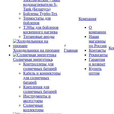
водонагреватели S-
Tank (Беларусь)
Бойлеры Турбо-Тех
Термостаты для
Компания
бойлеров
ТЭНы для бойлеров
О
косвенного нагрева
компании
Титановые аноды
Наши
магазины
по России
Ко
Холодильники на пропане
Главная
Контакты
Реквизиты
Солнечная энергетика
Гарантия
Контроллеры для
и возврат
солнечных батарей
Купить
Кабель и коннекторы
оптом
для солнечных
батарей
Крепления для
солнечных батарей
Инструменты и
аксессуары
Солнечные
коллекторы