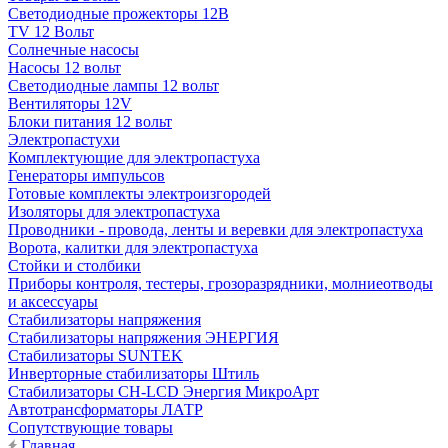
Светодиодные прожекторы 12В
TV 12 Вольт
Солнечные насосы
Насосы 12 вольт
Светодиодные лампы 12 вольт
Вентиляторы 12V
Блоки питания 12 вольт
Электропастухи
Комплектующие для электропастуха
Генераторы импульсов
Готовые комплекты электроизгородей
Изоляторы для электропастуха
Проводники - провода, ленты и веревки для электропастуха
Ворота, калитки для электропастуха
Стойки и столбики
Приборы контроля, тестеры, грозоразрядники, молниеотводы
и аксессуары
Стабилизаторы напряжения
Стабилизаторы напряжения ЭНЕРГИЯ
Стабилизаторы SUNTEK
Инверторные стабилизаторы Штиль
Стабилизаторы СН-LCD Энepгия МикроАрт
Автотрансформаторы ЛАТР
Сопутствующие товары
Главная