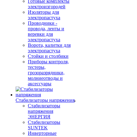
Готовые комплекты
электроизгородей
Изоляторы для
электропастуха
Проводники -
провода, ленты и
веревки для
электропастуха
Ворота, калитки для
электропастуха
Стойки и столбики
Приборы контроля,
тестеры,
грозоразрядники,
молниеотводы и
аксессуары
Стабилизаторы напряжения
Стабилизаторы
напряжения
ЭНЕРГИЯ
Стабилизаторы
SUNTEK
Инверторные