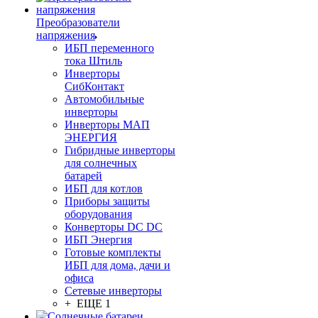
Преобразователи
напряжения
ИБП переменного
тока Штиль
Инверторы
СибКонтакт
Автомобильные
инверторы
Инверторы МАП
ЭНЕРГИЯ
Гибридные инверторы
для солнечных
батарей
ИБП для котлов
Приборы защиты
оборудования
Конверторы DC DC
ИБП Энергия
Готовые комплекты
ИБП для дома, дачи и
офиса
Сетевые инверторы
+ ЕЩЕ 1