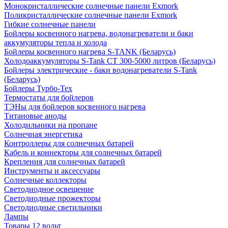
Монокристаллические солнечные панели Exmork
Поликристаллические солнечные панели Exmork
Гибкие солнечные панели
Бойлеры косвенного нагрева, водонагреватели и баки
аккумуляторы тепла и холода
Бойлеры косвенного нагрева S-TANK (Беларусь)
Холодоаккумуляторы S-Tank СТ 300-5000 литров (Беларусь)
Бойлеры электрические - баки водонагреватели S-Tank
(Беларусь)
Бойлеры Турбо-Тех
Термостаты для бойлеров
ТЭНы для бойлеров косвенного нагрева
Титановые аноды
Холодильники на пропане
Солнечная энергетика
Контроллеры для солнечных батарей
Кабель и коннекторы для солнечных батарей
Крепления для солнечных батарей
Инструменты и аксессуары
Солнечные коллекторы
Светодиодное освещение
Светодиодные прожекторы
Светодиодные светильники
Лампы
Товары 12 вольт