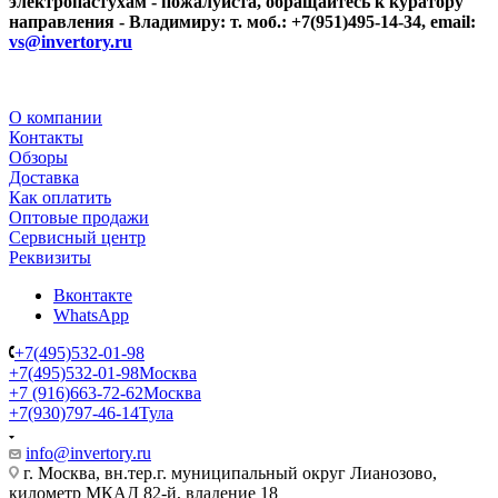
электропастухам - пожалуйста, обращайтесь к куратору
направления - Владимиру: т. моб.: +7(951)495-14-34, email:
vs@invertory.ru
О компании
Контакты
Обзоры
Доставка
Как оплатить
Оптовые продажи
Сервисный центр
Реквизиты
Вконтакте
WhatsApp
+7(495)532-01-98
+7(495)532-01-98
Москва
+7 (916)663-72-62
Москва
+7(930)797-46-14
Тула
info@invertory.ru
г. Москва, вн.тер.г. муниципальный округ Лианозово,
километр МКАД 82-й, владение 18