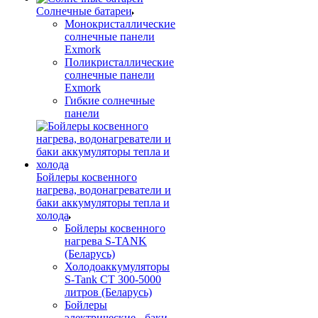
Солнечные батареи
Монокристаллические
солнечные панели
Exmork
Поликристаллические
солнечные панели
Exmork
Гибкие солнечные
панели
Бойлеры косвенного
нагрева, водонагреватели и
баки аккумуляторы тепла и
холода
Бойлеры косвенного
нагрева S-TANK
(Беларусь)
Холодоаккумуляторы
S-Tank СТ 300-5000
литров (Беларусь)
Бойлеры
электрические - баки