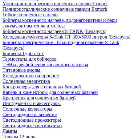
Монокристаллические солнечные панели Exmork
Поликристаллические солнечные панели Exmork
Гибкие солнечные панели
Бойлеры косвенного нагрева, водонагреватели и баки
аккумуляторы тепла и холода
Бойлеры косвенного нагрева S-TANK (Беларусь)
Холодоаккумуляторы S-Tank СТ 300-5000 литров (Беларусь)
Бойлеры электрические - баки водонагреватели S-Tank
(Беларусь)
Бойлеры Турбо-Тех
Термостаты для бойлеров
ТЭНы для бойлеров косвенного нагрева
Титановые аноды
Холодильники на пропане
Солнечная энергетика
Контроллеры для солнечных батарей
Кабель и коннекторы для солнечных батарей
Крепления для солнечных батарей
Инструменты и аксессуары
Солнечные коллекторы
Светодиодное освещение
Светодиодные прожекторы
Светодиодные светильники
Лампы
Товары 12 вольт