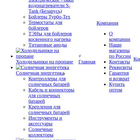
водонагреватели S-
Tank (Беларусь)
Бойлеры Турбо-Тех
Термостаты для
Компания
бойлеров
ТЭНы для бойлеров
О
косвенного нагрева
компании
Титановые аноды
Наши
магазины
по России
Ко
Холодильники на пропане
Главная
Контакты
Реквизиты
Солнечная энергетика
Гарантия
Контроллеры для
и возврат
солнечных батарей
Купить
Кабель и коннекторы
оптом
для солнечных
батарей
Крепления для
солнечных батарей
Инструменты и
аксессуары
Солнечные
коллекторы