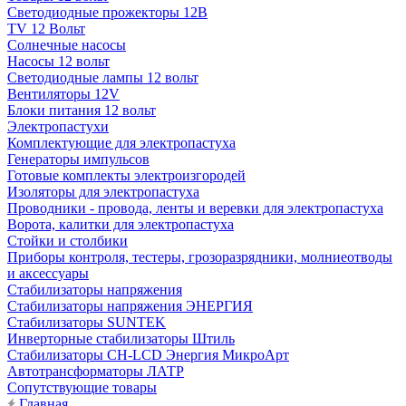
Светодиодные прожекторы 12В
TV 12 Вольт
Солнечные насосы
Насосы 12 вольт
Светодиодные лампы 12 вольт
Вентиляторы 12V
Блоки питания 12 вольт
Электропастухи
Комплектующие для электропастуха
Генераторы импульсов
Готовые комплекты электроизгородей
Изоляторы для электропастуха
Проводники - провода, ленты и веревки для электропастуха
Ворота, калитки для электропастуха
Стойки и столбики
Приборы контроля, тестеры, грозоразрядники, молниеотводы
и аксессуары
Стабилизаторы напряжения
Стабилизаторы напряжения ЭНЕРГИЯ
Стабилизаторы SUNTEK
Инверторные стабилизаторы Штиль
Стабилизаторы СН-LCD Энepгия МикроАрт
Автотрансформаторы ЛАТР
Сопутствующие товары
Главная