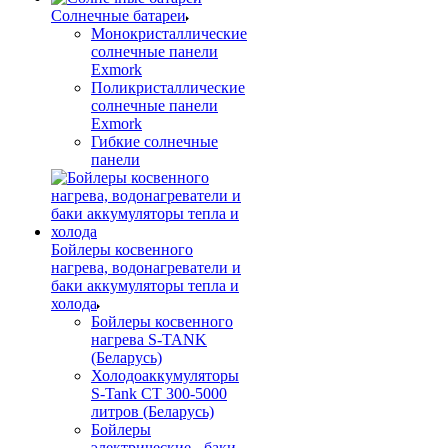
Солнечные батареи
Монокристаллические
солнечные панели
Exmork
Поликристаллические
солнечные панели
Exmork
Гибкие солнечные
панели
Бойлеры косвенного
нагрева, водонагреватели и
баки аккумуляторы тепла и
холода
Бойлеры косвенного
нагрева S-TANK
(Беларусь)
Холодоаккумуляторы
S-Tank СТ 300-5000
литров (Беларусь)
Бойлеры
электрические - баки