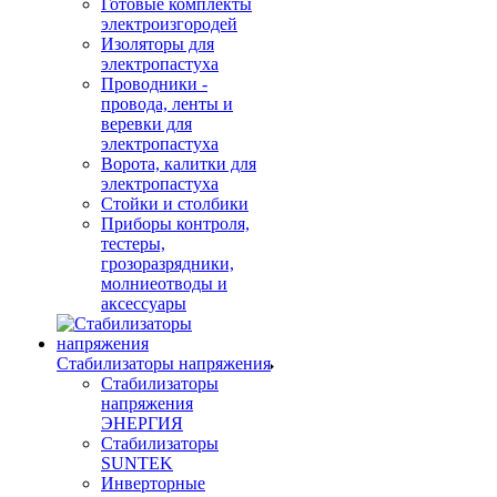
Готовые комплекты
электроизгородей
Изоляторы для
электропастуха
Проводники -
провода, ленты и
веревки для
электропастуха
Ворота, калитки для
электропастуха
Стойки и столбики
Приборы контроля,
тестеры,
грозоразрядники,
молниеотводы и
аксессуары
Стабилизаторы напряжения
Стабилизаторы
напряжения
ЭНЕРГИЯ
Стабилизаторы
SUNTEK
Инверторные