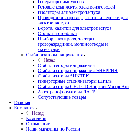
Генераторы импульсов
Готовые комплекты электроизгородей
Изоляторы для электропастуха
Проводники - провода, ленты и веревки для
электропастуха
Ворота, калитки для электропастуха
Стойки и столбики
Приборы контроля, тестеры,
грозоразрядники, молниеотводы и
аксессуары
Стабилизаторы напряжения
Назад
Стабилизаторы напряжения
Стабилизаторы напряжения ЭНЕРГИЯ
Стабилизаторы SUNTEK
Инверторные стабилизаторы Штиль
Стабилизаторы СН-LCD Энepгия МикроАрт
Автотрансформаторы ЛАТР
Сопутствующие товары
Главная
Компания
Назад
Компания
О компании
Наши магазины по России