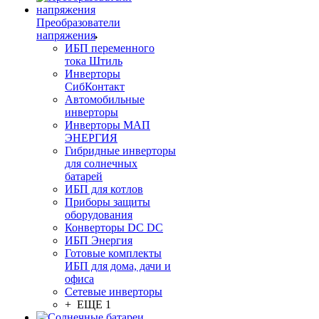
Преобразователи
напряжения
ИБП переменного
тока Штиль
Инверторы
СибКонтакт
Автомобильные
инверторы
Инверторы МАП
ЭНЕРГИЯ
Гибридные инверторы
для солнечных
батарей
ИБП для котлов
Приборы защиты
оборудования
Конверторы DC DC
ИБП Энергия
Готовые комплекты
ИБП для дома, дачи и
офиса
Сетевые инверторы
+ ЕЩЕ 1