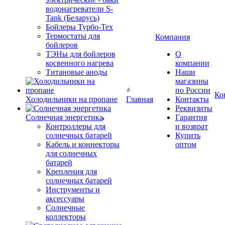
водонагреватели S-
Tank (Беларусь)
Бойлеры Турбо-Тех
Термостаты для
Компания
бойлеров
ТЭНы для бойлеров
О
косвенного нагрева
компании
Титановые аноды
Наши
магазины
по России
Ко
Холодильники на пропане
Главная
Контакты
Реквизиты
Солнечная энергетика
Гарантия
Контроллеры для
и возврат
солнечных батарей
Купить
Кабель и коннекторы
оптом
для солнечных
батарей
Крепления для
солнечных батарей
Инструменты и
аксессуары
Солнечные
коллекторы