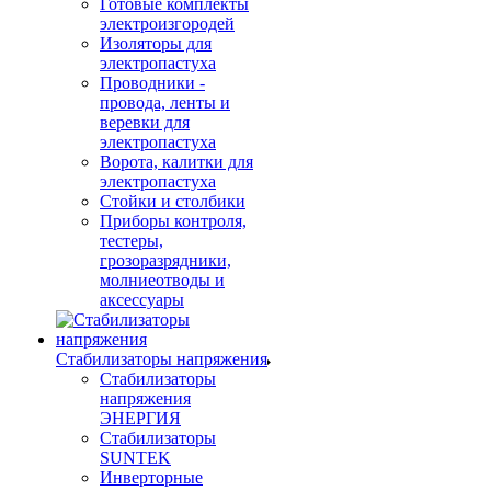
Готовые комплекты
электроизгородей
Изоляторы для
электропастуха
Проводники -
провода, ленты и
веревки для
электропастуха
Ворота, калитки для
электропастуха
Стойки и столбики
Приборы контроля,
тестеры,
грозоразрядники,
молниеотводы и
аксессуары
Стабилизаторы напряжения
Стабилизаторы
напряжения
ЭНЕРГИЯ
Стабилизаторы
SUNTEK
Инверторные