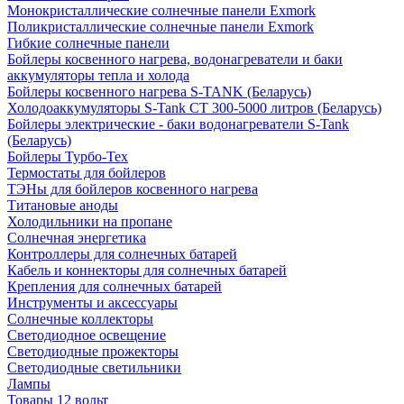
Монокристаллические солнечные панели Exmork
Поликристаллические солнечные панели Exmork
Гибкие солнечные панели
Бойлеры косвенного нагрева, водонагреватели и баки
аккумуляторы тепла и холода
Бойлеры косвенного нагрева S-TANK (Беларусь)
Холодоаккумуляторы S-Tank СТ 300-5000 литров (Беларусь)
Бойлеры электрические - баки водонагреватели S-Tank
(Беларусь)
Бойлеры Турбо-Тех
Термостаты для бойлеров
ТЭНы для бойлеров косвенного нагрева
Титановые аноды
Холодильники на пропане
Солнечная энергетика
Контроллеры для солнечных батарей
Кабель и коннекторы для солнечных батарей
Крепления для солнечных батарей
Инструменты и аксессуары
Солнечные коллекторы
Светодиодное освещение
Светодиодные прожекторы
Светодиодные светильники
Лампы
Товары 12 вольт