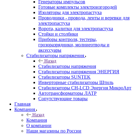
Генераторы импульсов
Готовые комплекты электроизгородей
Изоляторы для электропастуха
Проводники - провода, ленты и веревки для
электропастуха
Ворота, калитки для электропастуха
Стойки и столбики
Приборы контроля, тестеры,
грозоразрядники, молниеотводы и
аксессуары
Стабилизаторы напряжения
Назад
Стабилизаторы напряжения
Стабилизаторы напряжения ЭНЕРГИЯ
Стабилизаторы SUNTEK
Инверторные стабилизаторы Штиль
Стабилизаторы СН-LCD Энepгия МикроАрт
Автотрансформаторы ЛАТР
Сопутствующие товары
Главная
Компания
Назад
Компания
О компании
Наши магазины по России