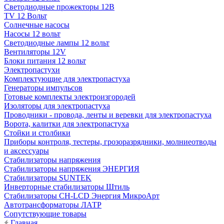
Светодиодные прожекторы 12В
TV 12 Вольт
Солнечные насосы
Насосы 12 вольт
Светодиодные лампы 12 вольт
Вентиляторы 12V
Блоки питания 12 вольт
Электропастухи
Комплектующие для электропастуха
Генераторы импульсов
Готовые комплекты электроизгородей
Изоляторы для электропастуха
Проводники - провода, ленты и веревки для электропастуха
Ворота, калитки для электропастуха
Стойки и столбики
Приборы контроля, тестеры, грозоразрядники, молниеотводы
и аксессуары
Стабилизаторы напряжения
Стабилизаторы напряжения ЭНЕРГИЯ
Стабилизаторы SUNTEK
Инверторные стабилизаторы Штиль
Стабилизаторы СН-LCD Энepгия МикроАрт
Автотрансформаторы ЛАТР
Сопутствующие товары
Главная