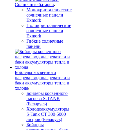
Солнечные батареи
Монокристаллические
солнечные панели
Exmork
Поликристаллические
солнечные панели
Exmork
Гибкие солнечные
панели
Бойлеры косвенного
нагрева, водонагреватели и
баки аккумуляторы тепла и
холода
Бойлеры косвенного
нагрева S-TANK
(Беларусь)
Холодоаккумуляторы
S-Tank СТ 300-5000
литров (Беларусь)
Бойлеры
электрические - баки