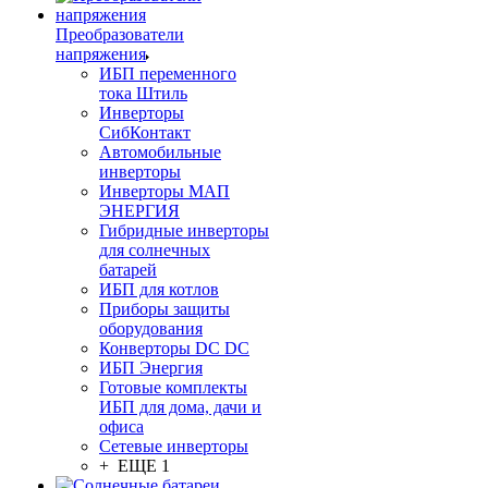
Преобразователи
напряжения
ИБП переменного
тока Штиль
Инверторы
СибКонтакт
Автомобильные
инверторы
Инверторы МАП
ЭНЕРГИЯ
Гибридные инверторы
для солнечных
батарей
ИБП для котлов
Приборы защиты
оборудования
Конверторы DC DC
ИБП Энергия
Готовые комплекты
ИБП для дома, дачи и
офиса
Сетевые инверторы
+ ЕЩЕ 1