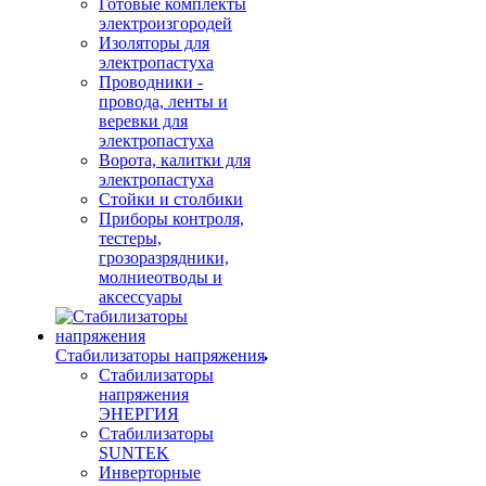
Готовые комплекты
электроизгородей
Изоляторы для
электропастуха
Проводники -
провода, ленты и
веревки для
электропастуха
Ворота, калитки для
электропастуха
Стойки и столбики
Приборы контроля,
тестеры,
грозоразрядники,
молниеотводы и
аксессуары
Стабилизаторы напряжения
Стабилизаторы
напряжения
ЭНЕРГИЯ
Стабилизаторы
SUNTEK
Инверторные