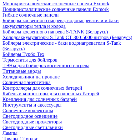
Монокристаллические солнечные панели Exmork
Поликристаллические солнечные панели Exmork
Гибкие солнечные панели
Бойлеры косвенного нагрева, водонагреватели и баки
аккумуляторы тепла и холода
Бойлеры косвенного нагрева S-TANK (Беларусь)
Холодоаккумуляторы S-Tank СТ 300-5000 литров (Беларусь)
Бойлеры электрические - баки водонагреватели S-Tank
(Беларусь)
Бойлеры Турбо-Тех
Термостаты для бойлеров
ТЭНы для бойлеров косвенного нагрева
Титановые аноды
Холодильники на пропане
Солнечная энергетика
Контроллеры для солнечных батарей
Кабель и коннекторы для солнечных батарей
Крепления для солнечных батарей
Инструменты и аксессуары
Солнечные коллекторы
Светодиодное освещение
Светодиодные прожекторы
Светодиодные светильники
Лампы
Товары 12 вольт