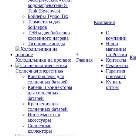
водонагреватели S-
Tank (Беларусь)
Бойлеры Турбо-Тех
Термостаты для
Компания
бойлеров
ТЭНы для бойлеров
О
косвенного нагрева
компании
Титановые аноды
Наши
магазины
по России
Ко
Холодильники на пропане
Главная
Контакты
Реквизиты
Солнечная энергетика
Гарантия
Контроллеры для
и возврат
солнечных батарей
Купить
Кабель и коннекторы
оптом
для солнечных
батарей
Крепления для
солнечных батарей
Инструменты и
аксессуары
Солнечные
коллекторы