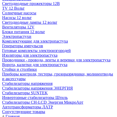
Светодиодные прожекторы 12В
TV 12 Вольт
Солнечные насосы
Насосы 12 вольт
Светодиодные лампы 12 вольт
Вентиляторы 12V
Блоки питания 12 вольт
Электропастухи
Комплектующие для электропастуха
Генераторы импульсов
Готовые комплекты электроизгородей
Изоляторы для электропастуха
Проводники - провода, ленты и веревки для электропастуха
Ворота, калитки для электропастуха
Стойки и столбики
Приборы контроля, тестеры, грозоразрядники, молниеотводы
и аксессуары
Стабилизаторы напряжения
Стабилизаторы напряжения ЭНЕРГИЯ
Стабилизаторы SUNTEK
Инверторные стабилизаторы Штиль
Стабилизаторы СН-LCD Энepгия МикроАрт
Автотрансформаторы ЛАТР
Сопутствующие товары
Главная