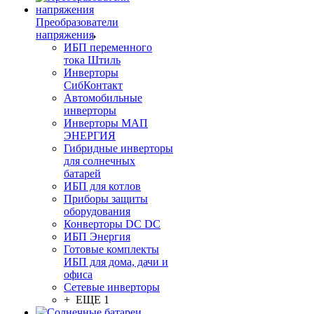
Преобразователи
напряжения
ИБП переменного
тока Штиль
Инверторы
СибКонтакт
Автомобильные
инверторы
Инверторы МАП
ЭНЕРГИЯ
Гибридные инверторы
для солнечных
батарей
ИБП для котлов
Приборы защиты
оборудования
Конверторы DC DC
ИБП Энергия
Готовые комплекты
ИБП для дома, дачи и
офиса
Сетевые инверторы
+ ЕЩЕ 1