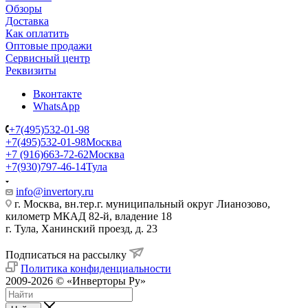
Обзоры
Доставка
Как оплатить
Оптовые продажи
Сервисный центр
Реквизиты
Вконтакте
WhatsApp
+7(495)532-01-98
+7(495)532-01-98
Москва
+7 (916)663-72-62
Москва
+7(930)797-46-14
Тула
info@invertory.ru
г. Москва, вн.тер.г. муниципальный округ Лианозово,
километр МКАД 82-й, владение 18
г. Тула, Ханинский проезд, д. 23
Подписаться на рассылку
Политика конфиденциальности
2009-2026 © «Инверторы Ру»