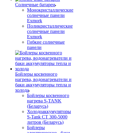
Солнечные батареи
Монокристаллические
солнечные панели
Exmork
Поликристаллические
солнечные панели
Exmork
Гибкие солнечные
панели
Бойлеры косвенного
нагрева, водонагреватели и
баки аккумуляторы тепла и
холода
Бойлеры косвенного
нагрева S-TANK
(Беларусь)
Холодоаккумуляторы
S-Tank СТ 300-5000
литров (Беларусь)
Бойлеры
электрические - баки