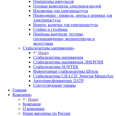
Генераторы импульсов
Готовые комплекты электроизгородей
Изоляторы для электропастуха
Проводники - провода, ленты и веревки для
электропастуха
Ворота, калитки для электропастуха
Стойки и столбики
Приборы контроля, тестеры,
грозоразрядники, молниеотводы и
аксессуары
Стабилизаторы напряжения
Назад
Стабилизаторы напряжения
Стабилизаторы напряжения ЭНЕРГИЯ
Стабилизаторы SUNTEK
Инверторные стабилизаторы Штиль
Стабилизаторы СН-LCD Энepгия МикроАрт
Автотрансформаторы ЛАТР
Сопутствующие товары
Главная
Компания
Назад
Компания
О компании
Наши магазины по России