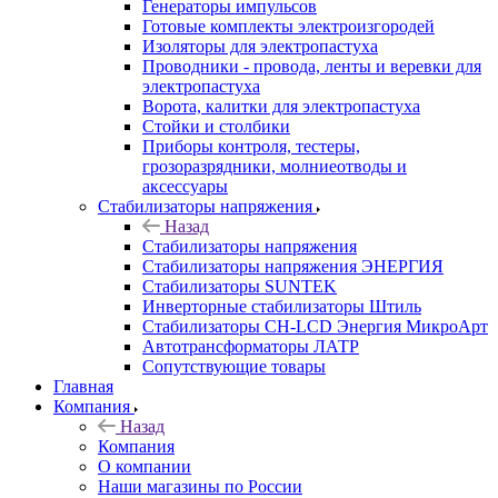
Генераторы импульсов
Готовые комплекты электроизгородей
Изоляторы для электропастуха
Проводники - провода, ленты и веревки для
электропастуха
Ворота, калитки для электропастуха
Стойки и столбики
Приборы контроля, тестеры,
грозоразрядники, молниеотводы и
аксессуары
Стабилизаторы напряжения
Назад
Стабилизаторы напряжения
Стабилизаторы напряжения ЭНЕРГИЯ
Стабилизаторы SUNTEK
Инверторные стабилизаторы Штиль
Стабилизаторы СН-LCD Энepгия МикроАрт
Автотрансформаторы ЛАТР
Сопутствующие товары
Главная
Компания
Назад
Компания
О компании
Наши магазины по России