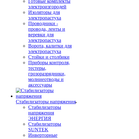
Готовые комплекты
электроизгородей
Изоляторы для
электропастуха
Проводники -
провода, ленты и
веревки для
электропастуха
Ворота, калитки для
электропастуха
Стойки и столбики
Приборы контроля,
тестеры,
грозоразрядники,
молниеотводы и
аксессуары
Стабилизаторы напряжения
Стабилизаторы
напряжения
ЭНЕРГИЯ
Стабилизаторы
SUNTEK
Инверторные