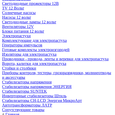
Светодиодные прожекторы 12В
TV 12 Вольт
Солнечные насосы
Насосы 12 вольт
Светодиодные лампы 12 вольт
Вентиляторы 12V
Блоки питания 12 вольт
Электропастухи
Комплектующие для электропастуха
Генераторы импульсов
Готовые комплекты электроизгородей
Изоляторы для электропастуха
Проводники - провода, ленты и веревки для электропастуха
Ворота, калитки для электропастуха
Стойки и столбики
Приборы контроля, тестеры, грозоразрядники, молниеотводы
и аксессуары
Стабилизаторы напряжения
Стабилизаторы напряжения ЭНЕРГИЯ
Стабилизаторы SUNTEK
Инверторные стабилизаторы Штиль
Стабилизаторы СН-LCD Энepгия МикроАрт
Автотрансформаторы ЛАТР
Сопутствующие товары
Главная