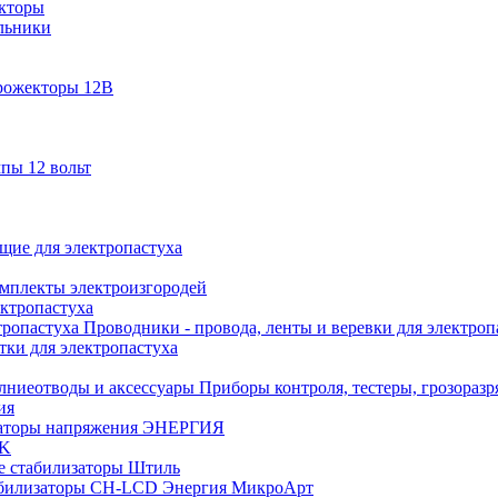
кторы
льники
рожекторы 12В
пы 12 вольт
ие для электропастуха
омплекты электроизгородей
ектропастуха
Проводники - провода, ленты и веревки для электроп
тки для электропастуха
Приборы контроля, тестеры, грозораз
ия
аторы напряжения ЭНЕРГИЯ
EK
е стабилизаторы Штиль
билизаторы СН-LCD Энepгия МикроАрт