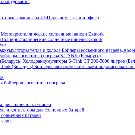
 оборудования
Готовые комплекты ИБП для дома, дачи и офиса
Монокристаллические солнечные панели Exmork
Поликристаллические солнечные панели Exmork
ели
Бойлеры косвенного нагрева, водо
Бойлеры косвенного нагрева S-TANK (Беларусь)
Холодоаккумуляторы S-Tank СТ 300-5000 литров (Бел
Бойлеры электрические - баки водонагреватели 
ов
 бойлеров косвенного нагрева
 для солнечных батарей
ель и коннекторы для солнечных батарей
 солнечных батарей
суары