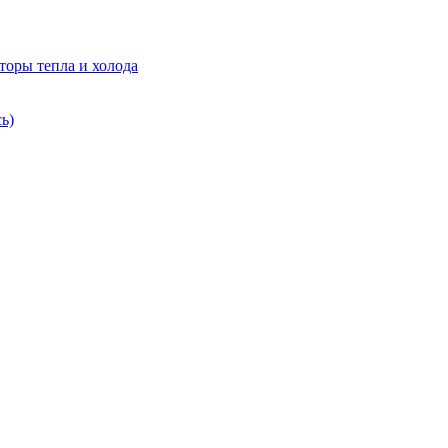
торы тепла и холода
ь)