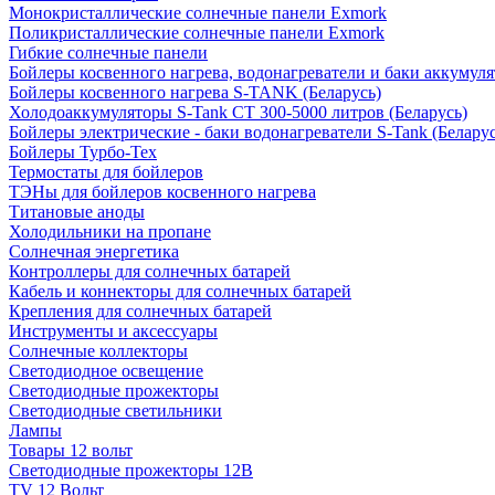
Монокристаллические солнечные панели Exmork
Поликристаллические солнечные панели Exmork
Гибкие солнечные панели
Бойлеры косвенного нагрева, водонагреватели и баки аккумуля
Бойлеры косвенного нагрева S-TANK (Беларусь)
Холодоаккумуляторы S-Tank СТ 300-5000 литров (Беларусь)
Бойлеры электрические - баки водонагреватели S-Tank (Беларус
Бойлеры Турбо-Тех
Термостаты для бойлеров
ТЭНы для бойлеров косвенного нагрева
Титановые аноды
Холодильники на пропане
Солнечная энергетика
Контроллеры для солнечных батарей
Кабель и коннекторы для солнечных батарей
Крепления для солнечных батарей
Инструменты и аксессуары
Солнечные коллекторы
Светодиодное освещение
Светодиодные прожекторы
Светодиодные светильники
Лампы
Товары 12 вольт
Светодиодные прожекторы 12В
TV 12 Вольт