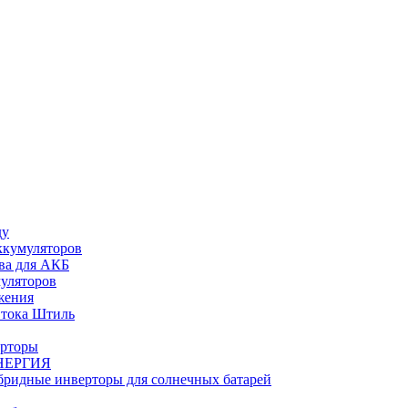
ду
ккумуляторов
ва для АКБ
муляторов
жения
 тока Штиль
ерторы
НЕРГИЯ
бридные инверторы для солнечных батарей