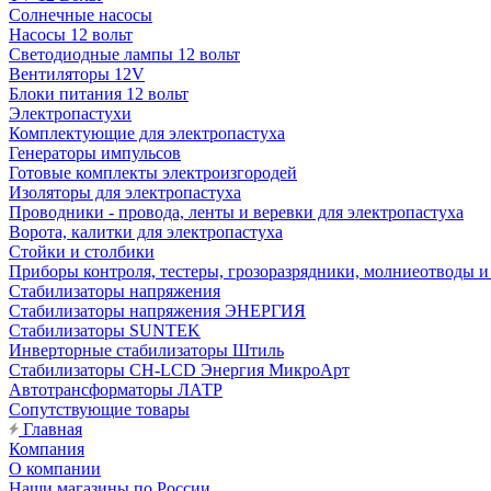
Солнечные насосы
Насосы 12 вольт
Светодиодные лампы 12 вольт
Вентиляторы 12V
Блоки питания 12 вольт
Электропастухи
Комплектующие для электропастуха
Генераторы импульсов
Готовые комплекты электроизгородей
Изоляторы для электропастуха
Проводники - провода, ленты и веревки для электропастуха
Ворота, калитки для электропастуха
Стойки и столбики
Приборы контроля, тестеры, грозоразрядники, молниеотводы и
Стабилизаторы напряжения
Стабилизаторы напряжения ЭНЕРГИЯ
Стабилизаторы SUNTEK
Инверторные стабилизаторы Штиль
Стабилизаторы СН-LCD Энepгия МикроАрт
Автотрансформаторы ЛАТР
Сопутствующие товары
Главная
Компания
О компании
Наши магазины по России