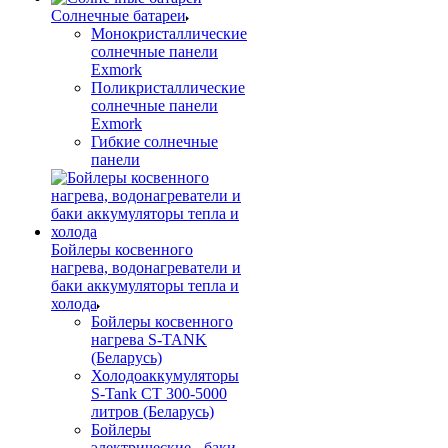
Солнечные батареи
Монокристаллические
солнечные панели
Exmork
Поликристаллические
солнечные панели
Exmork
Гибкие солнечные
панели
Бойлеры косвенного
нагрева, водонагреватели и
баки аккумуляторы тепла и
холода
Бойлеры косвенного
нагрева S-TANK
(Беларусь)
Холодоаккумуляторы
S-Tank СТ 300-5000
литров (Беларусь)
Бойлеры
электрические - баки