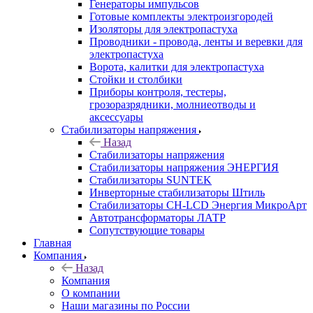
Генераторы импульсов
Готовые комплекты электроизгородей
Изоляторы для электропастуха
Проводники - провода, ленты и веревки для
электропастуха
Ворота, калитки для электропастуха
Стойки и столбики
Приборы контроля, тестеры,
грозоразрядники, молниеотводы и
аксессуары
Стабилизаторы напряжения
Назад
Стабилизаторы напряжения
Стабилизаторы напряжения ЭНЕРГИЯ
Стабилизаторы SUNTEK
Инверторные стабилизаторы Штиль
Стабилизаторы СН-LCD Энepгия МикроАрт
Автотрансформаторы ЛАТР
Сопутствующие товары
Главная
Компания
Назад
Компания
О компании
Наши магазины по России