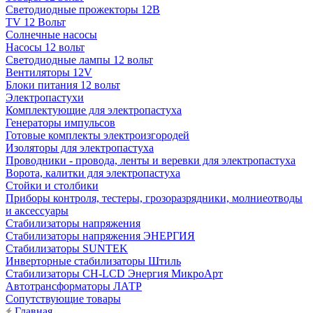
Светодиодные прожекторы 12В
TV 12 Вольт
Солнечные насосы
Насосы 12 вольт
Светодиодные лампы 12 вольт
Вентиляторы 12V
Блоки питания 12 вольт
Электропастухи
Комплектующие для электропастуха
Генераторы импульсов
Готовые комплекты электроизгородей
Изоляторы для электропастуха
Проводники - провода, ленты и веревки для электропастуха
Ворота, калитки для электропастуха
Стойки и столбики
Приборы контроля, тестеры, грозоразрядники, молниеотводы
и аксессуары
Стабилизаторы напряжения
Стабилизаторы напряжения ЭНЕРГИЯ
Стабилизаторы SUNTEK
Инверторные стабилизаторы Штиль
Стабилизаторы СН-LCD Энepгия МикроАрт
Автотрансформаторы ЛАТР
Сопутствующие товары
Главная