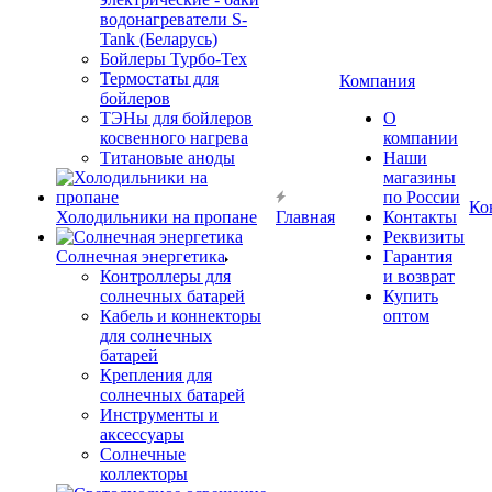
водонагреватели S-
Tank (Беларусь)
Бойлеры Турбо-Тех
Термостаты для
Компания
бойлеров
ТЭНы для бойлеров
О
косвенного нагрева
компании
Титановые аноды
Наши
магазины
по России
Ко
Холодильники на пропане
Главная
Контакты
Реквизиты
Солнечная энергетика
Гарантия
Контроллеры для
и возврат
солнечных батарей
Купить
Кабель и коннекторы
оптом
для солнечных
батарей
Крепления для
солнечных батарей
Инструменты и
аксессуары
Солнечные
коллекторы