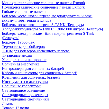
Монокристаллические солнечные панели Exmork
Поликристаллические солнечные панели Exmork
Гибкие солнечные панели
Бойлеры косвенного нагрева, водонагреватели и баки
аккумуляторы тепла и холода
Бойлеры косвенного нагрева S-TANK (Беларусь)
Холодоаккумуляторы S-Tank СТ 300-5000 литров (Беларусь)
Бойлеры электрические - баки водонагреватели S-Tank
(Беларусь)
Бойлеры Турбо-Тех
Термостаты для бойлеров
ТЭНы для бойлеров косвенного нагрева
Титановые аноды
Холодильники на пропане
Солнечная энергетика
Контроллеры для солнечных батарей
Кабель и коннекторы для солнечных батарей
Крепления для солнечных батарей
Инструменты и аксессуары
Солнечные коллекторы
Светодиодное освещение
Светодиодные прожекторы
Светодиодные светильники
Лампы
Товары 12 вольт