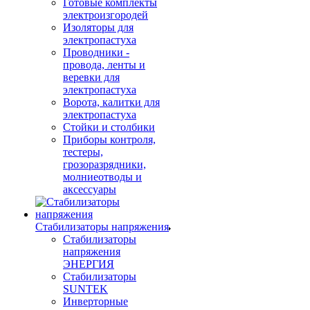
Готовые комплекты
электроизгородей
Изоляторы для
электропастуха
Проводники -
провода, ленты и
веревки для
электропастуха
Ворота, калитки для
электропастуха
Стойки и столбики
Приборы контроля,
тестеры,
грозоразрядники,
молниеотводы и
аксессуары
Стабилизаторы напряжения
Стабилизаторы
напряжения
ЭНЕРГИЯ
Стабилизаторы
SUNTEK
Инверторные