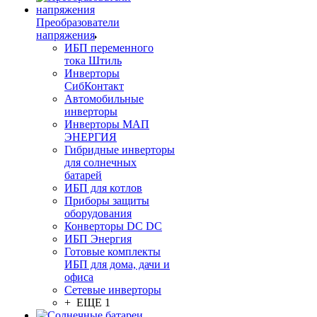
Преобразователи
напряжения
ИБП переменного
тока Штиль
Инверторы
СибКонтакт
Автомобильные
инверторы
Инверторы МАП
ЭНЕРГИЯ
Гибридные инверторы
для солнечных
батарей
ИБП для котлов
Приборы защиты
оборудования
Конверторы DC DC
ИБП Энергия
Готовые комплекты
ИБП для дома, дачи и
офиса
Сетевые инверторы
+ ЕЩЕ 1