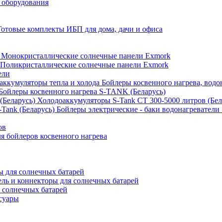
 оборудования
Готовые комплекты ИБП для дома, дачи и офиса
Монокристаллические солнечные панели Exmork
Поликристаллические солнечные панели Exmork
ели
Бойлеры косвенного нагрева, водо
Бойлеры косвенного нагрева S-TANK (Беларусь)
Холодоаккумуляторы S-Tank СТ 300-5000 литров (Бел
Бойлеры электрические - баки водонагреватели 
ов
 бойлеров косвенного нагрева
 для солнечных батарей
ель и коннекторы для солнечных батарей
 солнечных батарей
суары