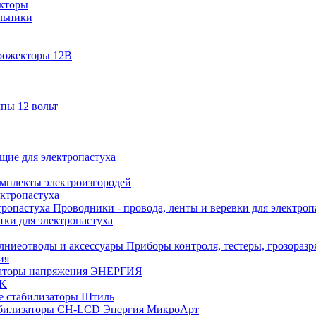
кторы
льники
рожекторы 12В
пы 12 вольт
ие для электропастуха
омплекты электроизгородей
ектропастуха
Проводники - провода, ленты и веревки для электроп
тки для электропастуха
Приборы контроля, тестеры, грозораз
ия
аторы напряжения ЭНЕРГИЯ
EK
е стабилизаторы Штиль
билизаторы СН-LCD Энepгия МикроАрт