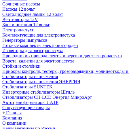
Солнечные насосы
Насосы 12 вольт
Светодиодные лампы 12 вольт
Вентиляторы 12V
Блоки питания 12 вольт
Электропастухи
Комплектующие для электропастуха
Генераторы импульсов
Готовые комплекты электроизгородей
Изоляторы для электропастуха
Проводники - провода, ленты и веревки для электропастуха
Ворота, калитки для электропастуха
Стойки и столбики
Приборы контроля, тестеры, грозоразрядники, молниеотводы и
Стабилизаторы напряжения
Стабилизаторы напряжения ЭНЕРГИЯ
Стабилизаторы SUNTEK
Инверторные стабилизаторы Штиль
Стабилизаторы СН-LCD Энepгия МикроАрт
Автотрансформаторы ЛАТР
Сопутствующие товары
Главная
Компания
О компании
Наши магазины по России