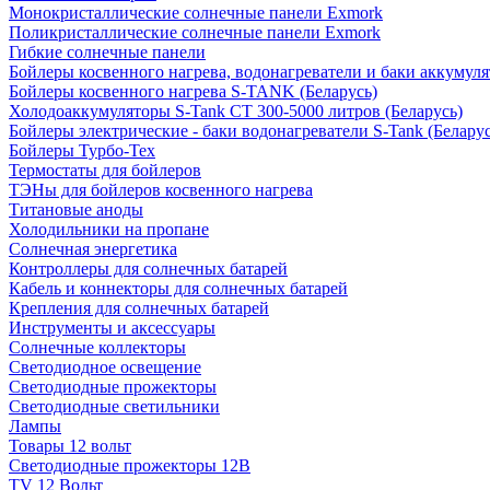
Монокристаллические солнечные панели Exmork
Поликристаллические солнечные панели Exmork
Гибкие солнечные панели
Бойлеры косвенного нагрева, водонагреватели и баки аккумуля
Бойлеры косвенного нагрева S-TANK (Беларусь)
Холодоаккумуляторы S-Tank СТ 300-5000 литров (Беларусь)
Бойлеры электрические - баки водонагреватели S-Tank (Беларус
Бойлеры Турбо-Тех
Термостаты для бойлеров
ТЭНы для бойлеров косвенного нагрева
Титановые аноды
Холодильники на пропане
Солнечная энергетика
Контроллеры для солнечных батарей
Кабель и коннекторы для солнечных батарей
Крепления для солнечных батарей
Инструменты и аксессуары
Солнечные коллекторы
Светодиодное освещение
Светодиодные прожекторы
Светодиодные светильники
Лампы
Товары 12 вольт
Светодиодные прожекторы 12В
TV 12 Вольт