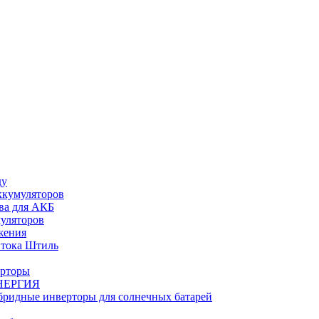
ду
ккумуляторов
ва для АКБ
муляторов
жения
 тока Штиль
ерторы
НЕРГИЯ
бридные инверторы для солнечных батарей