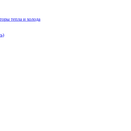
торы тепла и холода
ь)