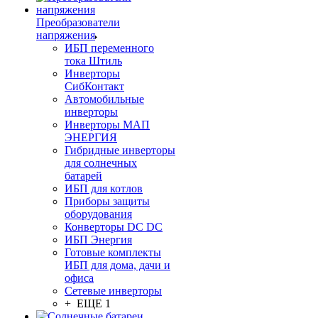
Преобразователи
напряжения
ИБП переменного
тока Штиль
Инверторы
СибКонтакт
Автомобильные
инверторы
Инверторы МАП
ЭНЕРГИЯ
Гибридные инверторы
для солнечных
батарей
ИБП для котлов
Приборы защиты
оборудования
Конверторы DC DC
ИБП Энергия
Готовые комплекты
ИБП для дома, дачи и
офиса
Сетевые инверторы
+ ЕЩЕ 1