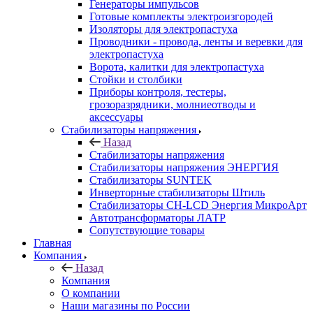
Генераторы импульсов
Готовые комплекты электроизгородей
Изоляторы для электропастуха
Проводники - провода, ленты и веревки для
электропастуха
Ворота, калитки для электропастуха
Стойки и столбики
Приборы контроля, тестеры,
грозоразрядники, молниеотводы и
аксессуары
Стабилизаторы напряжения
Назад
Стабилизаторы напряжения
Стабилизаторы напряжения ЭНЕРГИЯ
Стабилизаторы SUNTEK
Инверторные стабилизаторы Штиль
Стабилизаторы СН-LCD Энepгия МикроАрт
Автотрансформаторы ЛАТР
Сопутствующие товары
Главная
Компания
Назад
Компания
О компании
Наши магазины по России