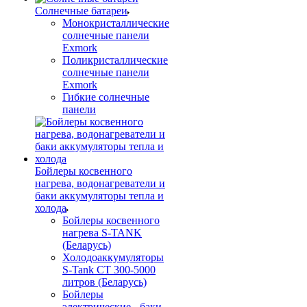
Солнечные батареи
Монокристаллические
солнечные панели
Exmork
Поликристаллические
солнечные панели
Exmork
Гибкие солнечные
панели
Бойлеры косвенного
нагрева, водонагреватели и
баки аккумуляторы тепла и
холода
Бойлеры косвенного
нагрева S-TANK
(Беларусь)
Холодоаккумуляторы
S-Tank СТ 300-5000
литров (Беларусь)
Бойлеры
электрические - баки