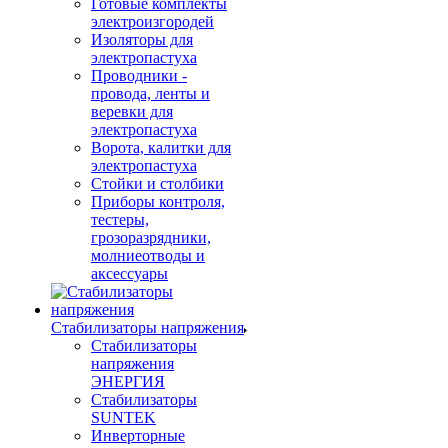
Готовые комплекты
электроизгородей
Изоляторы для
электропастуха
Проводники -
провода, ленты и
веревки для
электропастуха
Ворота, калитки для
электропастуха
Стойки и столбики
Приборы контроля,
тестеры,
грозоразрядники,
молниеотводы и
аксессуары
Стабилизаторы напряжения
Стабилизаторы
напряжения
ЭНЕРГИЯ
Стабилизаторы
SUNTEK
Инверторные