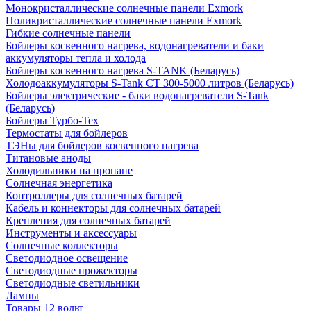
Монокристаллические солнечные панели Exmork
Поликристаллические солнечные панели Exmork
Гибкие солнечные панели
Бойлеры косвенного нагрева, водонагреватели и баки
аккумуляторы тепла и холода
Бойлеры косвенного нагрева S-TANK (Беларусь)
Холодоаккумуляторы S-Tank СТ 300-5000 литров (Беларусь)
Бойлеры электрические - баки водонагреватели S-Tank
(Беларусь)
Бойлеры Турбо-Тех
Термостаты для бойлеров
ТЭНы для бойлеров косвенного нагрева
Титановые аноды
Холодильники на пропане
Солнечная энергетика
Контроллеры для солнечных батарей
Кабель и коннекторы для солнечных батарей
Крепления для солнечных батарей
Инструменты и аксессуары
Солнечные коллекторы
Светодиодное освещение
Светодиодные прожекторы
Светодиодные светильники
Лампы
Товары 12 вольт