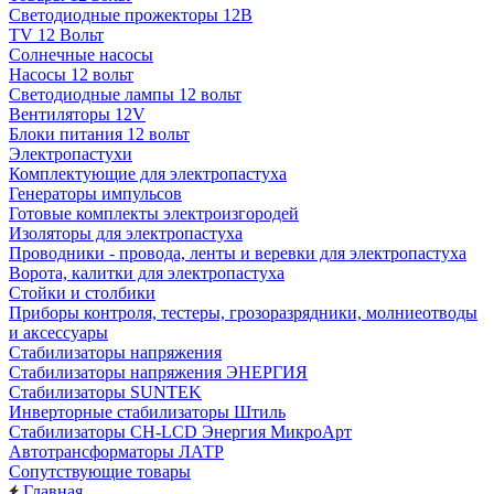
Светодиодные прожекторы 12В
TV 12 Вольт
Солнечные насосы
Насосы 12 вольт
Светодиодные лампы 12 вольт
Вентиляторы 12V
Блоки питания 12 вольт
Электропастухи
Комплектующие для электропастуха
Генераторы импульсов
Готовые комплекты электроизгородей
Изоляторы для электропастуха
Проводники - провода, ленты и веревки для электропастуха
Ворота, калитки для электропастуха
Стойки и столбики
Приборы контроля, тестеры, грозоразрядники, молниеотводы
и аксессуары
Стабилизаторы напряжения
Стабилизаторы напряжения ЭНЕРГИЯ
Стабилизаторы SUNTEK
Инверторные стабилизаторы Штиль
Стабилизаторы СН-LCD Энepгия МикроАрт
Автотрансформаторы ЛАТР
Сопутствующие товары
Главная