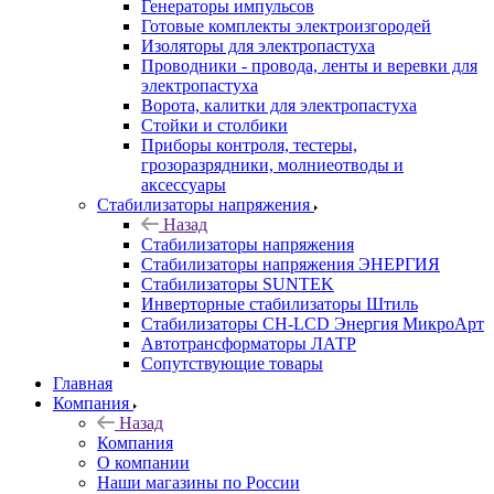
Генераторы импульсов
Готовые комплекты электроизгородей
Изоляторы для электропастуха
Проводники - провода, ленты и веревки для
электропастуха
Ворота, калитки для электропастуха
Стойки и столбики
Приборы контроля, тестеры,
грозоразрядники, молниеотводы и
аксессуары
Стабилизаторы напряжения
Назад
Стабилизаторы напряжения
Стабилизаторы напряжения ЭНЕРГИЯ
Стабилизаторы SUNTEK
Инверторные стабилизаторы Штиль
Стабилизаторы СН-LCD Энepгия МикроАрт
Автотрансформаторы ЛАТР
Сопутствующие товары
Главная
Компания
Назад
Компания
О компании
Наши магазины по России