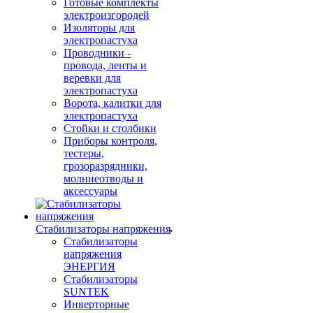
Готовые комплекты
электроизгородей
Изоляторы для
электропастуха
Проводники -
провода, ленты и
веревки для
электропастуха
Ворота, калитки для
электропастуха
Стойки и столбики
Приборы контроля,
тестеры,
грозоразрядники,
молниеотводы и
аксессуары
Стабилизаторы напряжения
Стабилизаторы
напряжения
ЭНЕРГИЯ
Стабилизаторы
SUNTEK
Инверторные