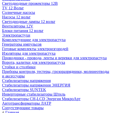
Светодиодные прожекторы 12В
TV 12 Вольт
Солнечные насосы
Насосы 12 вольт
Светодиодные лампы 12 вольт
Вентиляторы 12V
Блоки питания 12 вольт
Электропастухи
Комплектующие для электропастуха
Генераторы импульсов
Готовые комплекты электроизгородей
Изоляторы для электропастуха
Проводники - провода, ленты и веревки для электропастуха
Ворота, калитки для электропастуха
Стойки и столбики
Приборы контроля, тестеры, грозоразрядники, молниеотводы
и аксессуары
Стабилизаторы напряжения
Стабилизаторы напряжения ЭНЕРГИЯ
Стабилизаторы SUNTEK
Инверторные стабилизаторы Штиль
Стабилизаторы СН-LCD Энepгия МикроАрт
Автотрансформаторы ЛАТР
Сопутствующие товары
Главная