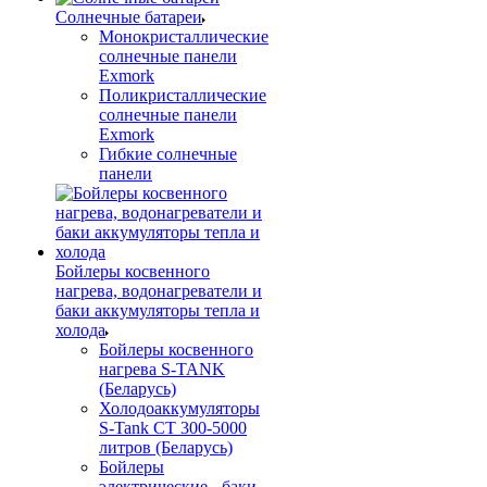
Солнечные батареи
Монокристаллические
солнечные панели
Exmork
Поликристаллические
солнечные панели
Exmork
Гибкие солнечные
панели
Бойлеры косвенного
нагрева, водонагреватели и
баки аккумуляторы тепла и
холода
Бойлеры косвенного
нагрева S-TANK
(Беларусь)
Холодоаккумуляторы
S-Tank СТ 300-5000
литров (Беларусь)
Бойлеры
электрические - баки