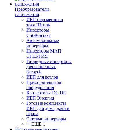
Преобразователи
напряжения
ИБП переменного
тока Штиль
Инверторы
СибКонтакт
Автомобильные
инверторы
Инверторы МАП
ЭНЕРГИЯ
Гибридные инверторы
для солнечных
батарей
ИБП для котлов
Приборы защиты
оборудования
Конверторы DC DC
ИБП Энергия
Готовые комплекты
ИБП для дома, дачи и
офиса
Сетевые инверторы
+ ЕЩЕ 1