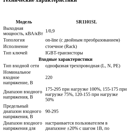
Модель
SR1101SL
Выходная
1/0,9
мощность, кВА/кВт
Топология
on-line (с двойным преобразованием)
Исполнение
стоечное (Rack)
Тип ключей
IGBT-транзисторы
Входные характеристики
Тип входной сети
однофазная трехпроводная (L, N, PE)
Номинальное
входное
220
напряжение, В
175-295 при нагрузке 100%, 155-175 при
Диапазон входного
нагрузке 75%, 120-155 при нагрузке
напряжения, В
50%
Предельный
диапазон входного
90-295
напряжения, В
Диапазон входного
настраивается пользователем в
напряжения для
диапазоне ±20% с шагом 1В, по