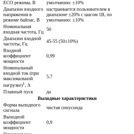
ECO режима, В
умолчанию: ±10%
Диапазон входного
настраивается пользователем в
напряжения в
диапазоне ±20% с шагом 1В, по
режиме байпас, В
умолчанию: ±10%
Номинальная
50
входная частота, Гц
Диапазон входной
45-55 (50±10%)
частоты, Гц
Входной
коэффициент
0,99
мощности
Номинальный
входной ток (при
5,7
максимальной
1
нагрузке)
, А
Плавный пуск
да
Выходные характеристики
Форма выходного
чистая синусоида
сигнала
Выходной
коэффициент
0,9
мощности