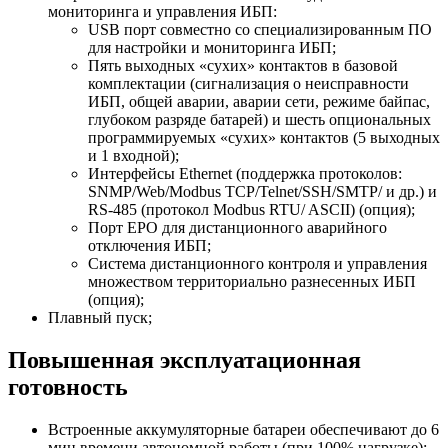
мониторинга и управления ИБП:
USB порт совместно со специализированным ПО
для настройки и мониторинга ИБП;
Пять выходных «сухих» контактов в базовой
комплектации (сигнализация о неисправности
ИБП, общей аварии, аварии сети, режиме байпас,
глубоком разряде батарей) и шесть опциональных
программируемых «сухих» контактов (5 выходных
и 1 входной);
Интерфейсы Ethernet (поддержка протоколов:
SNMP/Web/Modbus TCP/Telnet/SSH/SMTP/ и др.) и
RS-485 (протокол Modbus RTU/ ASCII) (опция);
Порт EPO для дистанционного аварийного
отключения ИБП;
Система дистанционного контроля и управления
множеством территориально разнесенных ИБП
(опция);
Плавный пуск;
Повышенная эксплуатационная
готовность
Встроенные аккумуляторные батареи обеспечивают до 6
мин времени автономной работы (при 100% нагрузке);