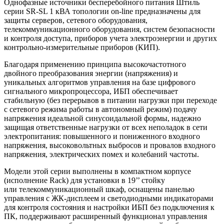
Однофазные источники бесперебойного питания Штиль
серии SR-SL 1 кВА топологии on-line предназначены для
защиты серверов, сетевого оборудования,
телекоммуникационного оборудования, систем безопасности
и контроля доступа, приборов учета электроэнергии и других
контрольно-измерительные приборов (КИП).
Благодаря применению принципа высокочастотного
двойного преобразования энергии (напряжения) и
уникальных алгоритмов управления
на базе цифрового
сигнального микропроцессора, ИБП обеспечивает
стабильную (без перерывов в питании нагрузки при переходе
с сетевого режима работы в автономный режим) подачу
напряжения идеальной синусоидальной формы, надежно
защищая ответственные нагрузки от всех неполадок в сети
электропитания: повышенного и пониженного входного
напряжения, высоковольтных выбросов и провалов входного
напряжения, электрических помех и колебаний частоты.
Модели этой серии выполнены в компактном корпусе
(исполнение Rack) для установки в 19’’ стойку
или телекоммуникационный шкаф, оснащены панелью
управления с ЖК-дисплеем и светодиодными индикаторами
для контроля состояния и настройки ИБП без подключения к
ПК, поддерживают расширенный функционал управления