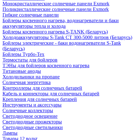
Монокристаллические солнечные панели Exmork
Поликристаллические солнечные панели Exmork
Гибкие солнечные панели
Бойлеры косвенного нагрева, водонагреватели и баки
аккумуляторы тепла и холода
Бойлеры косвенного нагрева S-TANK (Беларусь)
Холодоаккумуляторы S-Tank СТ 300-5000 литров (Беларусь)
Бойлеры электрические - баки водонагреватели S-Tank
(Беларусь)
Бойлеры Турбо-Тех
Термостаты для бойлеров
ТЭНы для бойлеров косвенного нагрева
Титановые аноды
Холодильники на пропане
Солнечная энергетика
Контроллеры для солнечных батарей
Кабель и коннекторы для солнечных батарей
Крепления для солнечных батарей
Инструменты и аксессуары
Солнечные коллекторы
Светодиодное освещение
Светодиодные прожекторы
Светодиодные светильники
Лампы
Товары 12 вольт