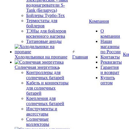
водонагреватели S-
Tank (Беларусь)
Бойлеры Турбо-Тех
Термостаты для
Компания
бойлеров
ТЭНы для бойлеров
О
косвенного нагрева
компании
Титановые аноды
Наши
магазины
по России
Ко
Холодильники на пропане
Главная
Контакты
Реквизиты
Солнечная энергетика
Гарантия
Контроллеры для
и возврат
солнечных батарей
Купить
Кабель и коннекторы
оптом
для солнечных
батарей
Крепления для
солнечных батарей
Инструменты и
аксессуары
Солнечные
коллекторы