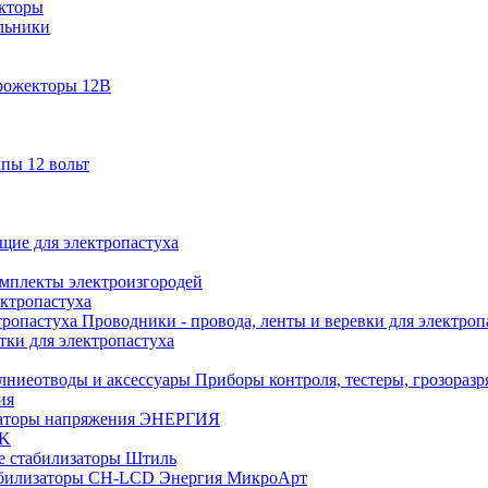
кторы
льники
рожекторы 12В
пы 12 вольт
ие для электропастуха
омплекты электроизгородей
ектропастуха
Проводники - провода, ленты и веревки для электроп
тки для электропастуха
Приборы контроля, тестеры, грозораз
ия
аторы напряжения ЭНЕРГИЯ
EK
е стабилизаторы Штиль
билизаторы СН-LCD Энepгия МикроАрт