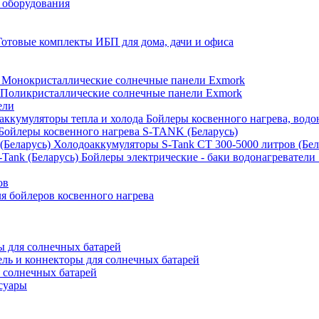
 оборудования
Готовые комплекты ИБП для дома, дачи и офиса
Монокристаллические солнечные панели Exmork
Поликристаллические солнечные панели Exmork
ели
Бойлеры косвенного нагрева, водо
Бойлеры косвенного нагрева S-TANK (Беларусь)
Холодоаккумуляторы S-Tank СТ 300-5000 литров (Бел
Бойлеры электрические - баки водонагреватели 
ов
 бойлеров косвенного нагрева
 для солнечных батарей
ель и коннекторы для солнечных батарей
 солнечных батарей
суары