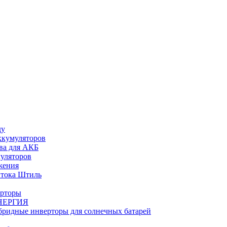
ду
ккумуляторов
ва для АКБ
муляторов
жения
 тока Штиль
ерторы
НЕРГИЯ
бридные инверторы для солнечных батарей