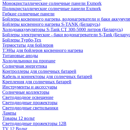
Монокристаллические солнечные панели Exmork
Поликристаллические солнечные панели Exmork
Гибкие солнечные панели
Бойлеры косвенного нагрева, водонагреватели и баки аккумуля
Бойлеры косвенного нагрева S-TANK (Беларусь)
Холодоаккумуляторы S-Tank СТ 300-5000 литров (Беларусь)
Бойлеры электрические - баки водонагреватели S-Tank (Беларус
Бойлеры Турбо-Тех
Термостаты для бойлеров
ТЭНы для бойлеров косвенного нагрева
Титановые аноды
Холодильники на пропане
Солнечная энергетика
Контроллеры для солнечных батарей
Кабель и коннекторы для солнечных батарей
Крепления для солнечных батарей
Инструменты и аксессуары
Солнечные коллекторы
Светодиодное освещение
Светодиодные прожекторы
Светодиодные светильники
Лампы
Товары 12 вольт
Светодиодные прожекторы 12В
TV 12 Вольт