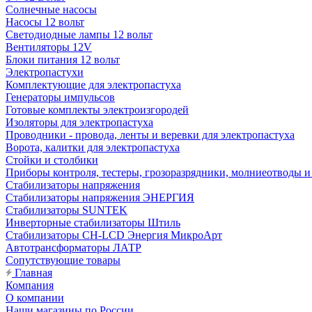
Солнечные насосы
Насосы 12 вольт
Светодиодные лампы 12 вольт
Вентиляторы 12V
Блоки питания 12 вольт
Электропастухи
Комплектующие для электропастуха
Генераторы импульсов
Готовые комплекты электроизгородей
Изоляторы для электропастуха
Проводники - провода, ленты и веревки для электропастуха
Ворота, калитки для электропастуха
Стойки и столбики
Приборы контроля, тестеры, грозоразрядники, молниеотводы и
Стабилизаторы напряжения
Стабилизаторы напряжения ЭНЕРГИЯ
Стабилизаторы SUNTEK
Инверторные стабилизаторы Штиль
Стабилизаторы СН-LCD Энepгия МикроАрт
Автотрансформаторы ЛАТР
Сопутствующие товары
Главная
Компания
О компании
Наши магазины по России