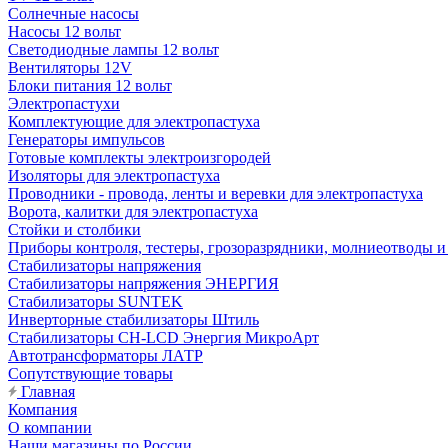
Солнечные насосы
Насосы 12 вольт
Светодиодные лампы 12 вольт
Вентиляторы 12V
Блоки питания 12 вольт
Электропастухи
Комплектующие для электропастуха
Генераторы импульсов
Готовые комплекты электроизгородей
Изоляторы для электропастуха
Проводники - провода, ленты и веревки для электропастуха
Ворота, калитки для электропастуха
Стойки и столбики
Приборы контроля, тестеры, грозоразрядники, молниеотводы и
Стабилизаторы напряжения
Стабилизаторы напряжения ЭНЕРГИЯ
Стабилизаторы SUNTEK
Инверторные стабилизаторы Штиль
Стабилизаторы СН-LCD Энepгия МикроАрт
Автотрансформаторы ЛАТР
Сопутствующие товары
Главная
Компания
О компании
Наши магазины по России