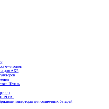
ду
ккумуляторов
ва для АКБ
муляторов
жения
 тока Штиль
ерторы
НЕРГИЯ
бридные инверторы для солнечных батарей