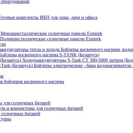
 оборудования
Готовые комплекты ИБП для дома, дачи и офиса
Монокристаллические солнечные панели Exmork
Поликристаллические солнечные панели Exmork
ели
Бойлеры косвенного нагрева, водо
Бойлеры косвенного нагрева S-TANK (Беларусь)
Холодоаккумуляторы S-Tank СТ 300-5000 литров (Бел
Бойлеры электрические - баки водонагреватели 
ов
 бойлеров косвенного нагрева
 для солнечных батарей
ель и коннекторы для солнечных батарей
 солнечных батарей
суары