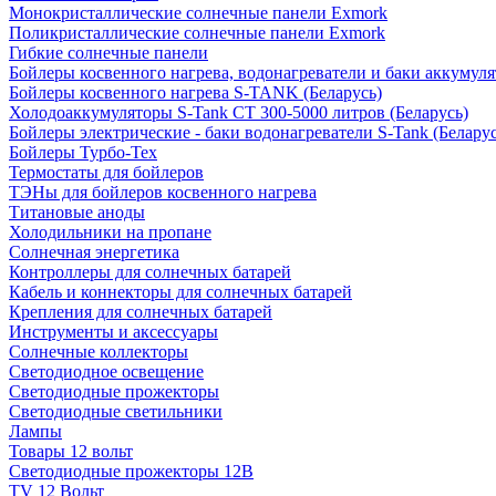
Монокристаллические солнечные панели Exmork
Поликристаллические солнечные панели Exmork
Гибкие солнечные панели
Бойлеры косвенного нагрева, водонагреватели и баки аккумуля
Бойлеры косвенного нагрева S-TANK (Беларусь)
Холодоаккумуляторы S-Tank СТ 300-5000 литров (Беларусь)
Бойлеры электрические - баки водонагреватели S-Tank (Беларус
Бойлеры Турбо-Тех
Термостаты для бойлеров
ТЭНы для бойлеров косвенного нагрева
Титановые аноды
Холодильники на пропане
Солнечная энергетика
Контроллеры для солнечных батарей
Кабель и коннекторы для солнечных батарей
Крепления для солнечных батарей
Инструменты и аксессуары
Солнечные коллекторы
Светодиодное освещение
Светодиодные прожекторы
Светодиодные светильники
Лампы
Товары 12 вольт
Светодиодные прожекторы 12В
TV 12 Вольт