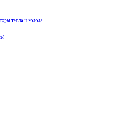
торы тепла и холода
ь)