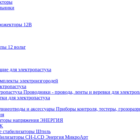
кторы
льники
рожекторы 12В
пы 12 вольт
ие для электропастуха
омплекты электроизгородей
ектропастуха
Проводники - провода, ленты и веревки для электроп
тки для электропастуха
Приборы контроля, тестеры, грозораз
ия
аторы напряжения ЭНЕРГИЯ
EK
е стабилизаторы Штиль
билизаторы СН-LCD Энepгия МикроАрт