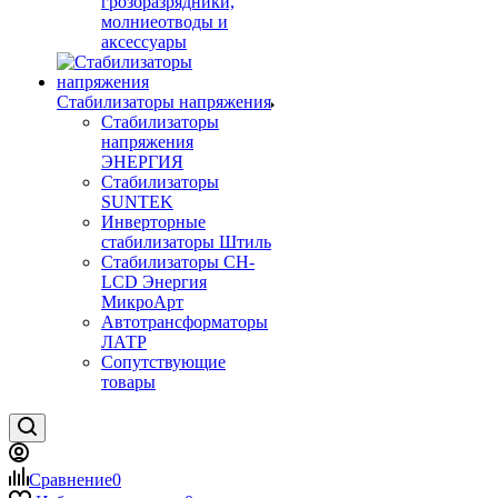
грозоразрядники,
молниеотводы и
аксессуары
Стабилизаторы напряжения
Стабилизаторы
напряжения
ЭНЕРГИЯ
Стабилизаторы
SUNTEK
Инверторные
стабилизаторы Штиль
Стабилизаторы СН-
LCD Энepгия
МикроАрт
Автотрансформаторы
ЛАТР
Сопутствующие
товары
Сравнение
0