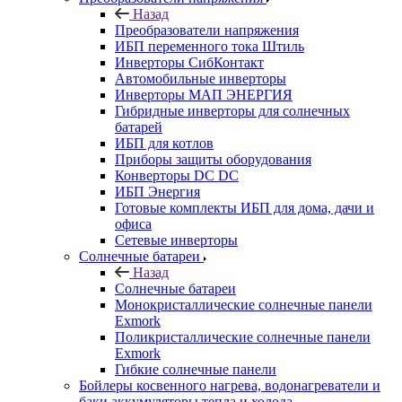
Назад
Преобразователи напряжения
ИБП переменного тока Штиль
Инверторы СибКонтакт
Автомобильные инверторы
Инверторы МАП ЭНЕРГИЯ
Гибридные инверторы для солнечных
батарей
ИБП для котлов
Приборы защиты оборудования
Конверторы DC DC
ИБП Энергия
Готовые комплекты ИБП для дома, дачи и
офиса
Сетевые инверторы
Солнечные батареи
Назад
Солнечные батареи
Монокристаллические солнечные панели
Exmork
Поликристаллические солнечные панели
Exmork
Гибкие солнечные панели
Бойлеры косвенного нагрева, водонагреватели и
баки аккумуляторы тепла и холода