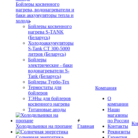
Бойлеры косвенного
нагрева, водонагреватели и
баки аккумуляторы тепла и
холода
Бойлеры косвенного
нагрева S-TANK
(Беларусь)
Холодоаккумуляторы
S-Tank СТ 300-5000
литров (Беларусь)
Бойлеры
электрические - баки
водонагреватели S-
Tank (Беларусь)
Бойлеры Турбо-Тех
Термостаты для
Компания
бойлеров
ТЭНы для бойлеров
О
косвенного нагрева
компании
Титановые аноды
Наши
магазины
по России
Ко
Холодильники на пропане
Главная
Контакты
Реквизиты
Солнечная энергетика
Гарантия