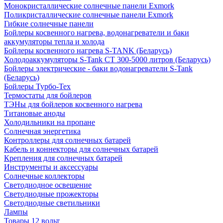
Монокристаллические солнечные панели Exmork
Поликристаллические солнечные панели Exmork
Гибкие солнечные панели
Бойлеры косвенного нагрева, водонагреватели и баки
аккумуляторы тепла и холода
Бойлеры косвенного нагрева S-TANK (Беларусь)
Холодоаккумуляторы S-Tank СТ 300-5000 литров (Беларусь)
Бойлеры электрические - баки водонагреватели S-Tank
(Беларусь)
Бойлеры Турбо-Тех
Термостаты для бойлеров
ТЭНы для бойлеров косвенного нагрева
Титановые аноды
Холодильники на пропане
Солнечная энергетика
Контроллеры для солнечных батарей
Кабель и коннекторы для солнечных батарей
Крепления для солнечных батарей
Инструменты и аксессуары
Солнечные коллекторы
Светодиодное освещение
Светодиодные прожекторы
Светодиодные светильники
Лампы
Товары 12 вольт