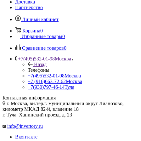
Доставка
Партнерство
Личный кабинет
Корзина
0
Избранные товары
0
Сравнение товаров
0
+7(495)532-01-98
Москва
Назад
Телефоны
+7(495)532-01-98
Москва
+7 (916)663-72-62
Москва
+7(930)797-46-14
Тула
Контактная информация
г. Москва, вн.тер.г. муниципальный округ Лианозово,
километр МКАД 82-й, владение 18
г. Тула, Ханинский проезд, д. 23
info@invertory.ru
Вконтакте