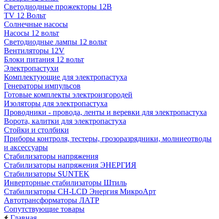
Светодиодные прожекторы 12В
TV 12 Вольт
Солнечные насосы
Насосы 12 вольт
Светодиодные лампы 12 вольт
Вентиляторы 12V
Блоки питания 12 вольт
Электропастухи
Комплектующие для электропастуха
Генераторы импульсов
Готовые комплекты электроизгородей
Изоляторы для электропастуха
Проводники - провода, ленты и веревки для электропастуха
Ворота, калитки для электропастуха
Стойки и столбики
Приборы контроля, тестеры, грозоразрядники, молниеотводы
и аксессуары
Стабилизаторы напряжения
Стабилизаторы напряжения ЭНЕРГИЯ
Стабилизаторы SUNTEK
Инверторные стабилизаторы Штиль
Стабилизаторы СН-LCD Энepгия МикроАрт
Автотрансформаторы ЛАТР
Сопутствующие товары
Главная