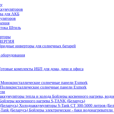
ду
ккумуляторов
ва для АКБ
муляторов
жения
 тока Штиль
ерторы
НЕРГИЯ
бридные инверторы для солнечных батарей
 оборудования
Готовые комплекты ИБП для дома, дачи и офиса
Монокристаллические солнечные панели Exmork
Поликристаллические солнечные панели Exmork
ели
Бойлеры косвенного нагрева, водо
Бойлеры косвенного нагрева S-TANK (Беларусь)
Холодоаккумуляторы S-Tank СТ 300-5000 литров (Бел
Бойлеры электрические - баки водонагреватели 