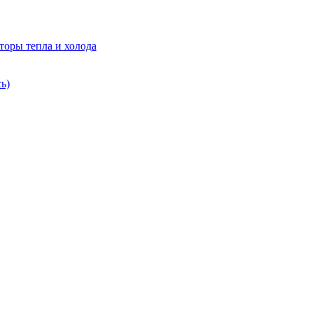
торы тепла и холода
ь)