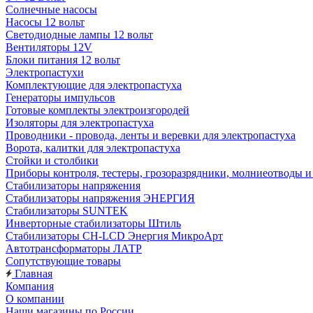
Солнечные насосы
Насосы 12 вольт
Светодиодные лампы 12 вольт
Вентиляторы 12V
Блоки питания 12 вольт
Электропастухи
Комплектующие для электропастуха
Генераторы импульсов
Готовые комплекты электроизгородей
Изоляторы для электропастуха
Проводники - провода, ленты и веревки для электропастуха
Ворота, калитки для электропастуха
Стойки и столбики
Приборы контроля, тестеры, грозоразрядники, молниеотводы и
Стабилизаторы напряжения
Стабилизаторы напряжения ЭНЕРГИЯ
Стабилизаторы SUNTEK
Инверторные стабилизаторы Штиль
Стабилизаторы СН-LCD Энepгия МикроАрт
Автотрансформаторы ЛАТР
Сопутствующие товары
Главная
Компания
О компании
Наши магазины по России