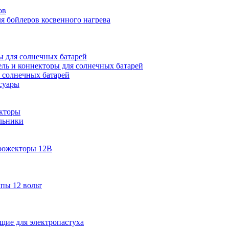
ов
 бойлеров косвенного нагрева
 для солнечных батарей
ель и коннекторы для солнечных батарей
 солнечных батарей
суары
кторы
льники
рожекторы 12В
пы 12 вольт
ие для электропастуха