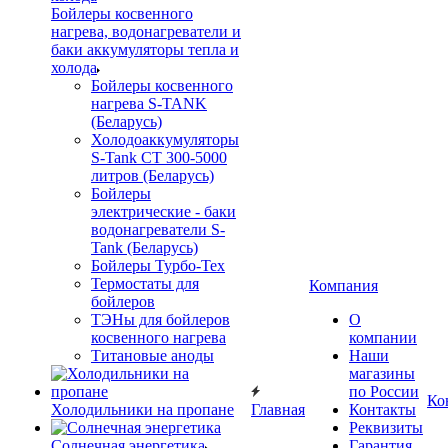
Бойлеры косвенного
нагрева, водонагреватели и
баки аккумуляторы тепла и
холода
Бойлеры косвенного
нагрева S-TANK
(Беларусь)
Холодоаккумуляторы
S-Tank СТ 300-5000
литров (Беларусь)
Бойлеры
электрические - баки
водонагреватели S-
Tank (Беларусь)
Бойлеры Турбо-Тех
Термостаты для
Компания
бойлеров
ТЭНы для бойлеров
О
косвенного нагрева
компании
Титановые аноды
Наши
магазины
по России
Ко
Холодильники на пропане
Главная
Контакты
Реквизиты
Солнечная энергетика
Гарантия