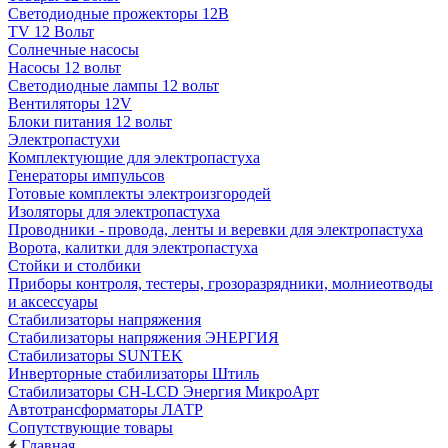
Светодиодные прожекторы 12В
TV 12 Вольт
Солнечные насосы
Насосы 12 вольт
Светодиодные лампы 12 вольт
Вентиляторы 12V
Блоки питания 12 вольт
Электропастухи
Комплектующие для электропастуха
Генераторы импульсов
Готовые комплекты электроизгородей
Изоляторы для электропастуха
Проводники - провода, ленты и веревки для электропастуха
Ворота, калитки для электропастуха
Стойки и столбики
Приборы контроля, тестеры, грозоразрядники, молниеотводы
и аксессуары
Стабилизаторы напряжения
Стабилизаторы напряжения ЭНЕРГИЯ
Стабилизаторы SUNTEK
Инверторные стабилизаторы Штиль
Стабилизаторы СН-LCD Энepгия МикроАрт
Автотрансформаторы ЛАТР
Сопутствующие товары
Главная