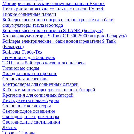
Монокристаллические солнечные панели Exmork
Поликристаллические солнечные панели Exmork
Гибкие солнечные панели
Бойлеры косвенного нагрева, водонагреватели и баки
аккумуляторы тепла и холода
Бойлеры косвенного нагрева S-TANK (Беларусь)
Холодоаккумуляторы S-Tank СТ 300-5000 литров (Беларусь)
Бойлеры электрические - баки водонагреватели S-Tank
(Беларусь)
Бойлеры Турбо-Тех
Термостаты для бойлеров
ТЭНы для бойлеров косвенного нагрева
Титановые аноды
Холодильники на пропане
Солнечная энергетика
Контроллеры для солнечных батарей
Кабель и коннекторы для солнечных батарей
Крепления для солнечных батарей
Инструменты и аксессуары
Солнечные коллекторы
Светодиодное освещение
Светодиодные прожекторы
Светодиодные светильники
Лампы
Товары 12 вольт