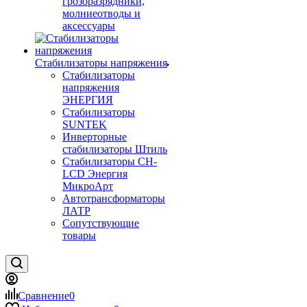
грозоразрядники,
молниеотводы и
аксессуары
Стабилизаторы напряжения
Стабилизаторы
напряжения
ЭНЕРГИЯ
Стабилизаторы
SUNTEK
Инверторные
стабилизаторы Штиль
Стабилизаторы СН-
LCD Энepгия
МикроАрт
Автотрансформаторы
ЛАТР
Сопутствующие
товары
Сравнение
0