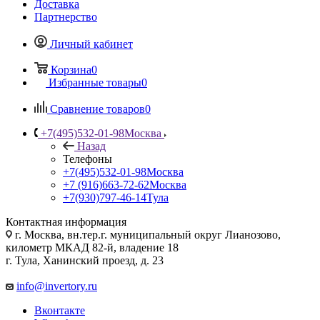
Доставка
Партнерство
Личный кабинет
Корзина
0
Избранные товары
0
Сравнение товаров
0
+7(495)532-01-98
Москва
Назад
Телефоны
+7(495)532-01-98
Москва
+7 (916)663-72-62
Москва
+7(930)797-46-14
Тула
Контактная информация
г. Москва, вн.тер.г. муниципальный округ Лианозово,
километр МКАД 82-й, владение 18
г. Тула, Ханинский проезд, д. 23
info@invertory.ru
Вконтакте