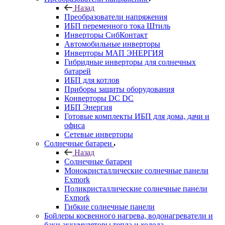
Назад
Преобразователи напряжения
ИБП переменного тока Штиль
Инверторы СибКонтакт
Автомобильные инверторы
Инверторы МАП ЭНЕРГИЯ
Гибридные инверторы для солнечных
батарей
ИБП для котлов
Приборы защиты оборудования
Конверторы DC DC
ИБП Энергия
Готовые комплекты ИБП для дома, дачи и
офиса
Сетевые инверторы
Солнечные батареи
Назад
Солнечные батареи
Монокристаллические солнечные панели
Exmork
Поликристаллические солнечные панели
Exmork
Гибкие солнечные панели
Бойлеры косвенного нагрева, водонагреватели и
баки аккумуляторы тепла и холода