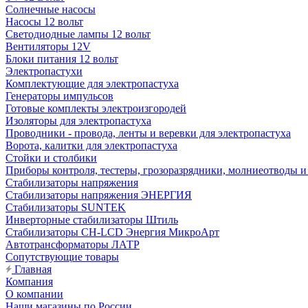
Солнечные насосы
Насосы 12 вольт
Светодиодные лампы 12 вольт
Вентиляторы 12V
Блоки питания 12 вольт
Электропастухи
Комплектующие для электропастуха
Генераторы импульсов
Готовые комплекты электроизгородей
Изоляторы для электропастуха
Проводники - провода, ленты и веревки для электропастуха
Ворота, калитки для электропастуха
Стойки и столбики
Приборы контроля, тестеры, грозоразрядники, молниеотводы и
Стабилизаторы напряжения
Стабилизаторы напряжения ЭНЕРГИЯ
Стабилизаторы SUNTEK
Инверторные стабилизаторы Штиль
Стабилизаторы СН-LCD Энepгия МикроАрт
Автотрансформаторы ЛАТР
Сопутствующие товары
Главная
Компания
О компании
Наши магазины по России