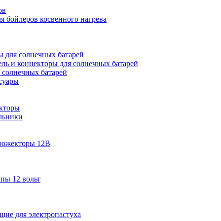
ов
 бойлеров косвенного нагрева
 для солнечных батарей
ель и коннекторы для солнечных батарей
 солнечных батарей
суары
кторы
льники
рожекторы 12В
пы 12 вольт
ие для электропастуха