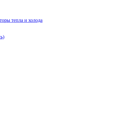
торы тепла и холода
ь)