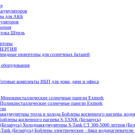
ду
ккумуляторов
ва для АКБ
муляторов
жения
 тока Штиль
ерторы
НЕРГИЯ
бридные инверторы для солнечных батарей
 оборудования
Готовые комплекты ИБП для дома, дачи и офиса
Монокристаллические солнечные панели Exmork
Поликристаллические солнечные панели Exmork
ели
Бойлеры косвенного нагрева, водо
Бойлеры косвенного нагрева S-TANK (Беларусь)
Холодоаккумуляторы S-Tank СТ 300-5000 литров (Бел
Бойлеры электрические - баки водонагреватели 