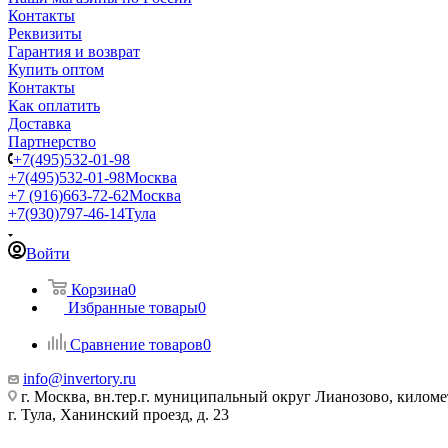
Контакты
Реквизиты
Гарантия и возврат
Купить оптом
Контакты
Как оплатить
Доставка
Партнерство
+7(495)532-01-98
+7(495)532-01-98
Москва
+7 (916)663-72-62
Москва
+7(930)797-46-14
Тула
Войти
Корзина
0
Избранные товары
0
Сравнение товаров
0
info@invertory.ru
г. Москва, вн.тер.г. муниципальный округ Лианозово, килом
г. Тула, Ханинский проезд, д. 23