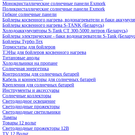
Монокристаллические солнечные панели Exmork
Поликристаллические солнечные панели Exmork
Гибкие солнечные панели
Бойлеры косвенного нагрева, водонагреватели и баки аккумуля
Бойлеры косвенного нагрева S-TANK (Беларусь)
Холодоаккумуляторы S-Tank СТ 300-5000 литров (Беларусь)
Бойлеры электрические - баки водонагреватели S-Tank (Беларус
Бойлеры Турбо-Тех
Термостаты для бойлеров
ТЭНы для бойлеров косвенного нагрева
Титановые аноды
Холодильники на пропане
Солнечная энергетика
Контроллеры для солнечных батарей
Кабель и коннекторы для солнечных батарей
Крепления для солнечных батарей
Инструменты и аксессуары
Солнечные коллекторы
Светодиодное освещение
Светодиодные прожекторы
Светодиодные светильники
Лампы
Товары 12 вольт
Светодиодные прожекторы 12В
TV 12 Вольт