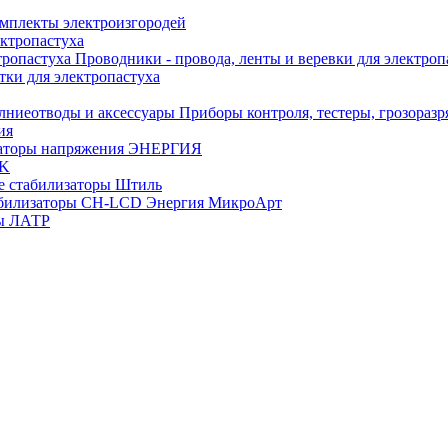
омплекты электроизгородей
ектропастуха
Проводники - провода, ленты и веревки для электроп
тки для электропастуха
Приборы контроля, тестеры, грозораз
ия
аторы напряжения ЭНЕРГИЯ
EK
е стабилизаторы Штиль
билизаторы СН-LCD Энepгия МикроАрт
ы ЛАТР