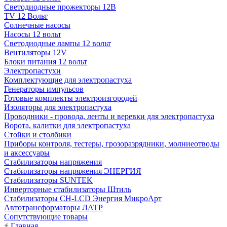
Светодиодные прожекторы 12В
TV 12 Вольт
Солнечные насосы
Насосы 12 вольт
Светодиодные лампы 12 вольт
Вентиляторы 12V
Блоки питания 12 вольт
Электропастухи
Комплектующие для электропастуха
Генераторы импульсов
Готовые комплекты электроизгородей
Изоляторы для электропастуха
Проводники - провода, ленты и веревки для электропастуха
Ворота, калитки для электропастуха
Стойки и столбики
Приборы контроля, тестеры, грозоразрядники, молниеотводы
и аксессуары
Стабилизаторы напряжения
Стабилизаторы напряжения ЭНЕРГИЯ
Стабилизаторы SUNTEK
Инверторные стабилизаторы Штиль
Стабилизаторы СН-LCD Энepгия МикроАрт
Автотрансформаторы ЛАТР
Сопутствующие товары
Главная