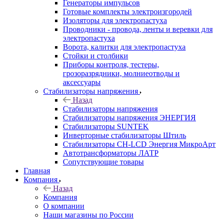
Генераторы импульсов
Готовые комплекты электроизгородей
Изоляторы для электропастуха
Проводники - провода, ленты и веревки для
электропастуха
Ворота, калитки для электропастуха
Стойки и столбики
Приборы контроля, тестеры,
грозоразрядники, молниеотводы и
аксессуары
Стабилизаторы напряжения
Назад
Стабилизаторы напряжения
Стабилизаторы напряжения ЭНЕРГИЯ
Стабилизаторы SUNTEK
Инверторные стабилизаторы Штиль
Стабилизаторы СН-LCD Энepгия МикроАрт
Автотрансформаторы ЛАТР
Сопутствующие товары
Главная
Компания
Назад
Компания
О компании
Наши магазины по России