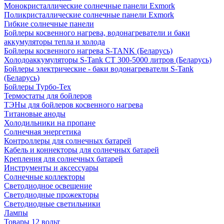
Монокристаллические солнечные панели Exmork
Поликристаллические солнечные панели Exmork
Гибкие солнечные панели
Бойлеры косвенного нагрева, водонагреватели и баки
аккумуляторы тепла и холода
Бойлеры косвенного нагрева S-TANK (Беларусь)
Холодоаккумуляторы S-Tank СТ 300-5000 литров (Беларусь)
Бойлеры электрические - баки водонагреватели S-Tank
(Беларусь)
Бойлеры Турбо-Тех
Термостаты для бойлеров
ТЭНы для бойлеров косвенного нагрева
Титановые аноды
Холодильники на пропане
Солнечная энергетика
Контроллеры для солнечных батарей
Кабель и коннекторы для солнечных батарей
Крепления для солнечных батарей
Инструменты и аксессуары
Солнечные коллекторы
Светодиодное освещение
Светодиодные прожекторы
Светодиодные светильники
Лампы
Товары 12 вольт