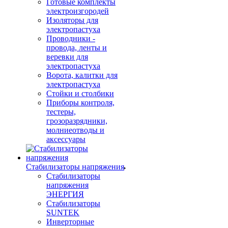
Готовые комплекты
электроизгородей
Изоляторы для
электропастуха
Проводники -
провода, ленты и
веревки для
электропастуха
Ворота, калитки для
электропастуха
Стойки и столбики
Приборы контроля,
тестеры,
грозоразрядники,
молниеотводы и
аксессуары
Стабилизаторы напряжения
Стабилизаторы
напряжения
ЭНЕРГИЯ
Стабилизаторы
SUNTEK
Инверторные