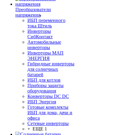
Преобразователи
напряжения
ИБП переменного
тока Штиль
Инверторы
СибКонтакт
Автомобильные
инверторы
Инверторы МАП
ЭНЕРГИЯ
Гибридные инверторы
для солнечных
батарей
ИБП для котлов
Приборы защиты
оборудования
Конверторы DC DC
ИБП Энергия
Готовые комплекты
ИБП для дома, дачи и
офиса
Сетевые инверторы
+ ЕЩЕ 1