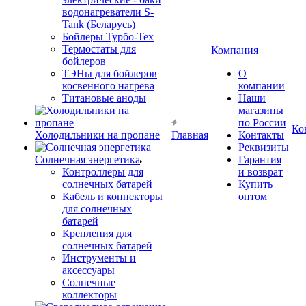
водонагреватели S-
Tank (Беларусь)
Бойлеры Турбо-Тех
Термостаты для
Компания
бойлеров
ТЭНы для бойлеров
О
косвенного нагрева
компании
Титановые аноды
Наши
магазины
по России
Ко
Холодильники на пропане
Главная
Контакты
Реквизиты
Солнечная энергетика
Гарантия
Контроллеры для
и возврат
солнечных батарей
Купить
Кабель и коннекторы
оптом
для солнечных
батарей
Крепления для
солнечных батарей
Инструменты и
аксессуары
Солнечные
коллекторы