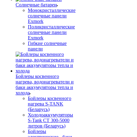
Солнечные батареи
Монокристаллические
солнечные панели
Exmork
Поликристаллические
солнечные панели
Exmork
Гибкие солнечные
панели
Бойлеры косвенного
нагрева, водонагреватели и
баки аккумуляторы тепла и
холода
Бойлеры косвенного
нагрева S-TANK
(Беларусь)
Холодоаккумуляторы
S-Tank СТ 300-5000
литров (Беларусь)
Бойлеры
электрические - баки