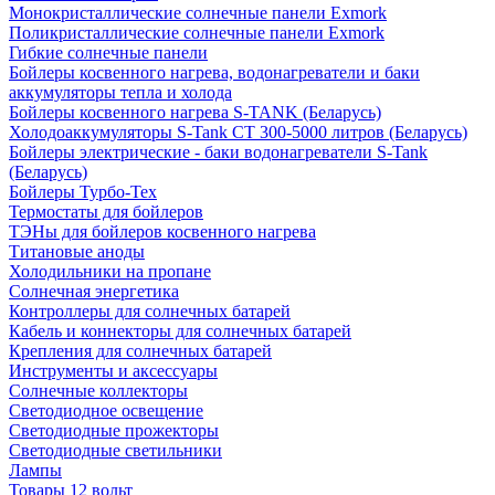
Монокристаллические солнечные панели Exmork
Поликристаллические солнечные панели Exmork
Гибкие солнечные панели
Бойлеры косвенного нагрева, водонагреватели и баки
аккумуляторы тепла и холода
Бойлеры косвенного нагрева S-TANK (Беларусь)
Холодоаккумуляторы S-Tank СТ 300-5000 литров (Беларусь)
Бойлеры электрические - баки водонагреватели S-Tank
(Беларусь)
Бойлеры Турбо-Тех
Термостаты для бойлеров
ТЭНы для бойлеров косвенного нагрева
Титановые аноды
Холодильники на пропане
Солнечная энергетика
Контроллеры для солнечных батарей
Кабель и коннекторы для солнечных батарей
Крепления для солнечных батарей
Инструменты и аксессуары
Солнечные коллекторы
Светодиодное освещение
Светодиодные прожекторы
Светодиодные светильники
Лампы
Товары 12 вольт