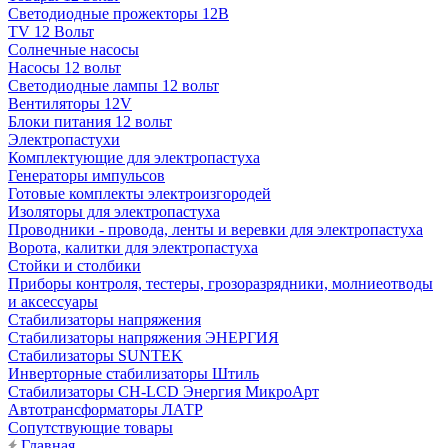
Светодиодные прожекторы 12В
TV 12 Вольт
Солнечные насосы
Насосы 12 вольт
Светодиодные лампы 12 вольт
Вентиляторы 12V
Блоки питания 12 вольт
Электропастухи
Комплектующие для электропастуха
Генераторы импульсов
Готовые комплекты электроизгородей
Изоляторы для электропастуха
Проводники - провода, ленты и веревки для электропастуха
Ворота, калитки для электропастуха
Стойки и столбики
Приборы контроля, тестеры, грозоразрядники, молниеотводы
и аксессуары
Стабилизаторы напряжения
Стабилизаторы напряжения ЭНЕРГИЯ
Стабилизаторы SUNTEK
Инверторные стабилизаторы Штиль
Стабилизаторы СН-LCD Энepгия МикроАрт
Автотрансформаторы ЛАТР
Сопутствующие товары
Главная