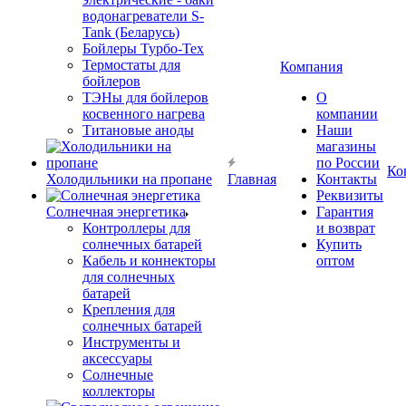
водонагреватели S-
Tank (Беларусь)
Бойлеры Турбо-Тех
Термостаты для
Компания
бойлеров
ТЭНы для бойлеров
О
косвенного нагрева
компании
Титановые аноды
Наши
магазины
по России
Ко
Холодильники на пропане
Главная
Контакты
Реквизиты
Солнечная энергетика
Гарантия
Контроллеры для
и возврат
солнечных батарей
Купить
Кабель и коннекторы
оптом
для солнечных
батарей
Крепления для
солнечных батарей
Инструменты и
аксессуары
Солнечные
коллекторы