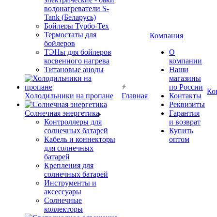
водонагреватели S-
Tank (Беларусь)
Бойлеры Турбо-Тех
Термостаты для
Компания
бойлеров
ТЭНы для бойлеров
О
косвенного нагрева
компании
Титановые аноды
Наши
магазины
по России
Ко
Холодильники на пропане
Главная
Контакты
Реквизиты
Солнечная энергетика
Гарантия
Контроллеры для
и возврат
солнечных батарей
Купить
Кабель и коннекторы
оптом
для солнечных
батарей
Крепления для
солнечных батарей
Инструменты и
аксессуары
Солнечные
коллекторы