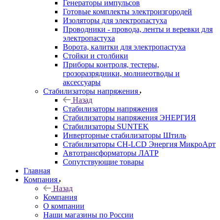
Генераторы импульсов
Готовые комплекты электроизгородей
Изоляторы для электропастуха
Проводники - провода, ленты и веревки для
электропастуха
Ворота, калитки для электропастуха
Стойки и столбики
Приборы контроля, тестеры,
грозоразрядники, молниеотводы и
аксессуары
Стабилизаторы напряжения
Назад
Стабилизаторы напряжения
Стабилизаторы напряжения ЭНЕРГИЯ
Стабилизаторы SUNTEK
Инверторные стабилизаторы Штиль
Стабилизаторы СН-LCD Энepгия МикроАрт
Автотрансформаторы ЛАТР
Сопутствующие товары
Главная
Компания
Назад
Компания
О компании
Наши магазины по России