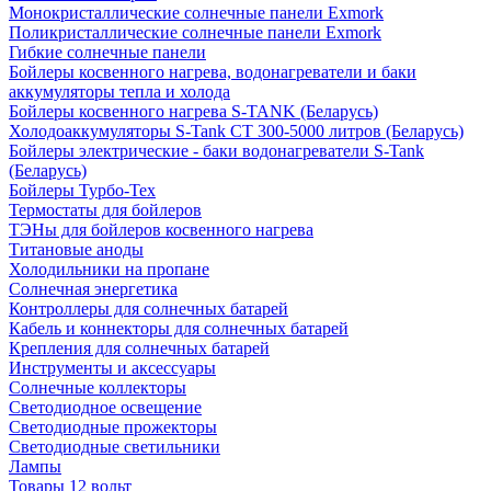
Монокристаллические солнечные панели Exmork
Поликристаллические солнечные панели Exmork
Гибкие солнечные панели
Бойлеры косвенного нагрева, водонагреватели и баки
аккумуляторы тепла и холода
Бойлеры косвенного нагрева S-TANK (Беларусь)
Холодоаккумуляторы S-Tank СТ 300-5000 литров (Беларусь)
Бойлеры электрические - баки водонагреватели S-Tank
(Беларусь)
Бойлеры Турбо-Тех
Термостаты для бойлеров
ТЭНы для бойлеров косвенного нагрева
Титановые аноды
Холодильники на пропане
Солнечная энергетика
Контроллеры для солнечных батарей
Кабель и коннекторы для солнечных батарей
Крепления для солнечных батарей
Инструменты и аксессуары
Солнечные коллекторы
Светодиодное освещение
Светодиодные прожекторы
Светодиодные светильники
Лампы
Товары 12 вольт