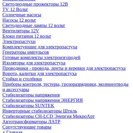
Светодиодные прожекторы 12В
TV 12 Вольт
Солнечные насосы
Насосы 12 вольт
Светодиодные лампы 12 вольт
Вентиляторы 12V
Блоки питания 12 вольт
Электропастухи
Комплектующие для электропастуха
Генераторы импульсов
Готовые комплекты электроизгородей
Изоляторы для электропастуха
Проводники - провода, ленты и веревки для электропастуха
Ворота, калитки для электропастуха
Стойки и столбики
Приборы контроля, тестеры, грозоразрядники, молниеотводы
и аксессуары
Стабилизаторы напряжения
Стабилизаторы напряжения ЭНЕРГИЯ
Стабилизаторы SUNTEK
Инверторные стабилизаторы Штиль
Стабилизаторы СН-LCD Энepгия МикроАрт
Автотрансформаторы ЛАТР
Сопутствующие товары
Главная