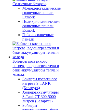
Солнечные батареи
Монокристаллические
солнечные панели
Exmork
Поликристаллические
солнечные панели
Exmork
Гибкие солнечные
панели
Бойлеры косвенного
нагрева, водонагреватели и
баки аккумуляторы тепла и
холода
Бойлеры косвенного
нагрева S-TANK
(Беларусь)
Холодоаккумуляторы
S-Tank СТ 300-5000
литров (Беларусь)
Бойлеры
электрические - баки