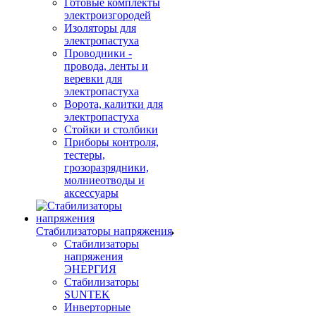
Готовые комплекты
электроизгородей
Изоляторы для
электропастуха
Проводники -
провода, ленты и
веревки для
электропастуха
Ворота, калитки для
электропастуха
Стойки и столбики
Приборы контроля,
тестеры,
грозоразрядники,
молниеотводы и
аксессуары
Стабилизаторы напряжения
Стабилизаторы
напряжения
ЭНЕРГИЯ
Стабилизаторы
SUNTEK
Инверторные