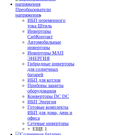
Преобразователи
напряжения
ИБП переменного
тока Штиль
Инверторы
СибКонтакт
Автомобильные
инверторы
Инверторы МАП
ЭНЕРГИЯ
Гибридные инверторы
для солнечных
батарей
ИБП для котлов
Приборы защиты
оборудования
Конверторы DC DC
ИБП Энергия
Готовые комплекты
ИБП для дома, дачи и
офиса
Сетевые инверторы
+ ЕЩЕ 1