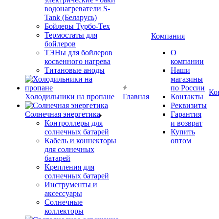
водонагреватели S-
Tank (Беларусь)
Бойлеры Турбо-Тех
Термостаты для
Компания
бойлеров
ТЭНы для бойлеров
О
косвенного нагрева
компании
Титановые аноды
Наши
магазины
по России
Ко
Холодильники на пропане
Главная
Контакты
Реквизиты
Солнечная энергетика
Гарантия
Контроллеры для
и возврат
солнечных батарей
Купить
Кабель и коннекторы
оптом
для солнечных
батарей
Крепления для
солнечных батарей
Инструменты и
аксессуары
Солнечные
коллекторы