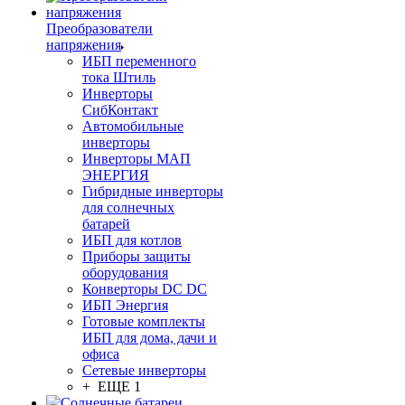
Преобразователи
напряжения
ИБП переменного
тока Штиль
Инверторы
СибКонтакт
Автомобильные
инверторы
Инверторы МАП
ЭНЕРГИЯ
Гибридные инверторы
для солнечных
батарей
ИБП для котлов
Приборы защиты
оборудования
Конверторы DC DC
ИБП Энергия
Готовые комплекты
ИБП для дома, дачи и
офиса
Сетевые инверторы
+ ЕЩЕ 1