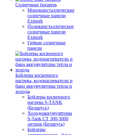
Солнечные батареи
Монокристаллические
солнечные панели
Exmork
Поликристаллические
солнечные панели
Exmork
Гибкие солнечные
панели
Бойлеры косвенного
нагрева, водонагреватели и
баки аккумуляторы тепла и
холода
Бойлеры косвенного
нагрева S-TANK
(Беларусь)
Холодоаккумуляторы
S-Tank СТ 300-5000
литров (Беларусь)
Бойлеры
электрические - баки