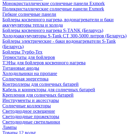
Монокристаллические солнечные панели Exmork
Поликристаллические солнечные панели Exmork
Гибкие солнечные панели
Бойлеры косвенного нагрева, водонагреватели и баки
аккумуляторы тепла и холода
Бойлеры косвенного нагрева S-TANK (Беларусь)
Холодоаккумуляторы S-Tank СТ 300-5000 литров (Беларусь)
Бойлеры электрические - баки водонагреватели S-Tank
(Беларусь)
Бойлеры Турбо-Тех
Термостаты для бойлеров
ТЭНы для бойлеров косвенного нагрева
Титановые аноды
Холодильники на пропане
Солнечная энергетика
Контроллеры для солнечных батарей
Кабель и коннекторы для солнечных батарей
Крепления для солнечных батарей
Инструменты и аксессуары
Солнечные коллекторы
Светодиодное освещение
Светодиодные прожекторы
Светодиодные светильники
Лампы
Товары 12 вольт