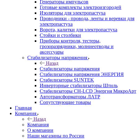
Генераторы импульсов
Готовые комплекты электроизгородей
Изоляторы для электропастуха
Проводники - провода, ленты и веревки для
электропастуха
Ворота, калитки для электропастуха
Стойки и столбики
Приборы контроля, тестеры,
грозоразрядники, молниеотводы и
аксессуары
Стабилизаторы напряжения
Назад
Стабилизаторы напряжения
Стабилизаторы напряжения ЭНЕРГИЯ
Стабилизаторы SUNTEK
Инверторные стабилизаторы Штиль
Стабилизаторы СН-LCD Энepгия МикроАрт
Автотрансформаторы ЛАТР
Сопутствующие товары
Главная
Компания
Назад
Компания
О компании
Наши магазины по России