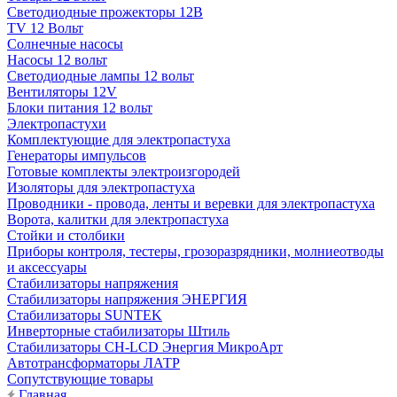
Светодиодные прожекторы 12В
TV 12 Вольт
Солнечные насосы
Насосы 12 вольт
Светодиодные лампы 12 вольт
Вентиляторы 12V
Блоки питания 12 вольт
Электропастухи
Комплектующие для электропастуха
Генераторы импульсов
Готовые комплекты электроизгородей
Изоляторы для электропастуха
Проводники - провода, ленты и веревки для электропастуха
Ворота, калитки для электропастуха
Стойки и столбики
Приборы контроля, тестеры, грозоразрядники, молниеотводы
и аксессуары
Стабилизаторы напряжения
Стабилизаторы напряжения ЭНЕРГИЯ
Стабилизаторы SUNTEK
Инверторные стабилизаторы Штиль
Стабилизаторы СН-LCD Энepгия МикроАрт
Автотрансформаторы ЛАТР
Сопутствующие товары
Главная