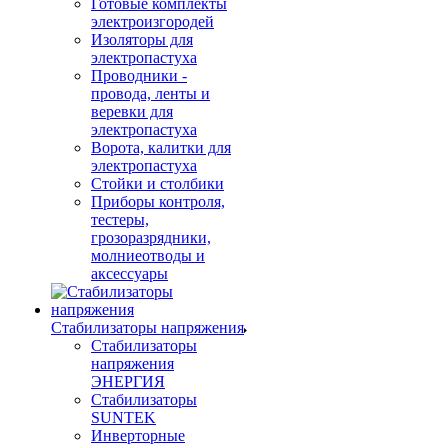
Готовые комплекты
электроизгородей
Изоляторы для
электропастуха
Проводники -
провода, ленты и
веревки для
электропастуха
Ворота, калитки для
электропастуха
Стойки и столбики
Приборы контроля,
тестеры,
грозоразрядники,
молниеотводы и
аксессуары
Стабилизаторы напряжения
Стабилизаторы
напряжения
ЭНЕРГИЯ
Стабилизаторы
SUNTEK
Инверторные