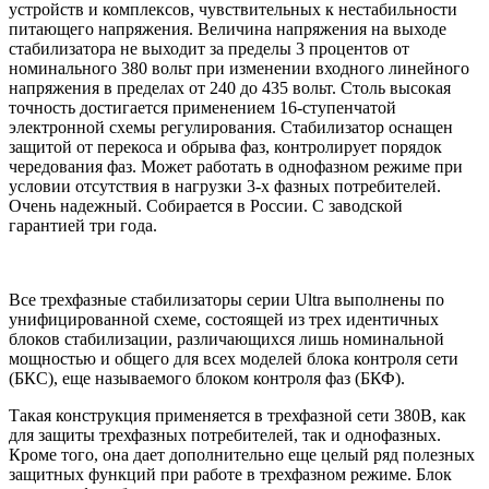
устройств и комплексов, чувствительных к нестабильности
питающего напряжения. Величина напряжения на выходе
стабилизатора не выходит за пределы 3 процентов от
номинального 380 вольт при изменении входного линейного
напряжения в пределах от 240 до 435 вольт. Столь высокая
точность достигается применением 16-ступенчатой
электронной схемы регулирования. Стабилизатор оснащен
защитой от перекоса и обрыва фаз, контролирует порядок
чередования фаз. Может работать в однофазном режиме при
условии отсутствия в нагрузки 3-х фазных потребителей.
Очень надежный. Собирается в России. С заводской
гарантией три года.
Все трехфазные стабилизаторы серии Ultra выполнены по
унифицированной схеме, состоящей из трех идентичных
блоков стабилизации, различающихся лишь номинальной
мощностью и общего для всех моделей блока контроля сети
(БКС), еще называемого блоком контроля фаз (БКФ).
Такая конструкция применяется в трехфазной сети 380В, как
для защиты трехфазных потребителей, так и однофазных.
Кроме того, она дает дополнительно еще целый ряд полезных
защитных функций при работе в трехфазном режиме. Блок